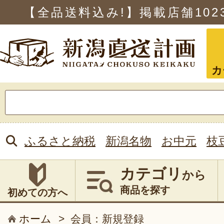
【全品送料込み!】掲載店舗
102
カ
検
索:
ふるさと納税
新潟名物
お中元
枝
カテゴリ
から
商品を探す
初めての方へ
ホーム
>
会員：新規登録