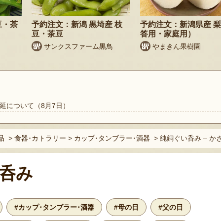
豆・茶
予約注文：新潟 黒埼産 枝
予約注文：新潟県産 
豆・茶豆
答用・家庭用）
サンクスファーム黒鳥
やまきん果樹園
延について（8月7日）
品
>
食器･カトラリー
>
カップ･タンブラー･酒器
>
純銅ぐい呑み – か
呑み
#カップ･タンブラー･酒器
#母の日
#父の日