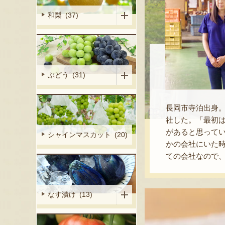
和梨 (37)
ぶどう (31)
長岡市寺泊出身
社した。「最初
があると思って
シャインマスカット (20)
かの会社にいた
ての会社なので
なす漬け (13)