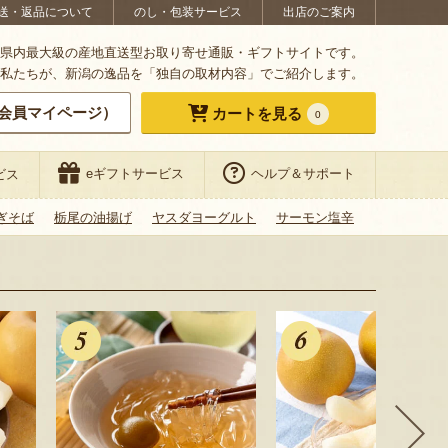
送・返品について
のし・包装サービス
出店のご案内
県内最大級の産地直送型お取り寄せ通販・ギフトサイトです。
私たちが、新潟の逸品を「独自の取材内容」でご紹介します。
会員マイページ）
カートを見る
0
eギフトサービス
ヘルプ＆サポート
ビス
ぎそば
栃尾の油揚げ
ヤスダヨーグルト
サーモン塩辛