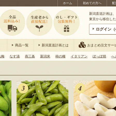
ホーム
初めての方へ
配
新潟直送計画は、
東京から移住した
ログイン（
商品一覧
新潟直送計画とは
おまとめ注文サー
れ梅
なす漬
燕三条
新潟米
柿の種
イタリアン
ぽっぽ焼
へ