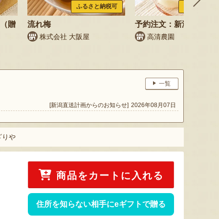
ふるさと納税可
ふるさと納税
梨（贈
流れ梅
予約注文：新潟県産 梨
株式会社 大阪屋
高清農園
一覧
[新潟直送計画からのお知らせ]
2026年08月07日
ざりや
商品をカートに入れる
住所を知らない相手にeギフトで贈る