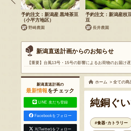
鬼もろこ
予約注文：新潟産 黒埼茶豆
予約注文：新潟産枝
（小平方地区）
豆
く
野崎農園
長井農園
新潟直送計画からのお知らせ
【重要】台風13号・15号の影響によるお荷物のお届け遅
ホーム
>
全ての商
新潟直送計画の
最新情報
をチェック
純銅ぐい
LINE 友だち登録
Facebookをフォロー
#食器･カトラリー
X(Twitter)をフォロー