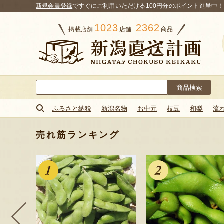
新規会員登録
ですぐにご利用いただける100円分のポイント進呈中！
1023
2362
掲載店舗
店舗
商品
検
索:
ふるさと納税
新潟名物
お中元
枝豆
和梨
流
売れ筋ランキング