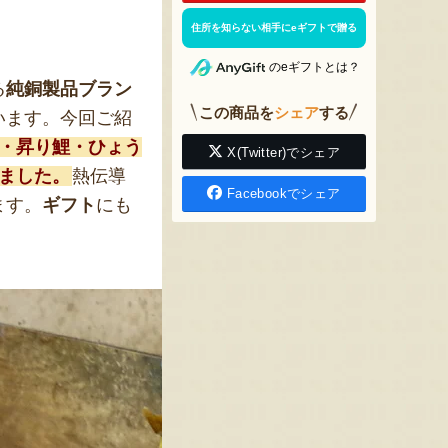
住所を知らない相手にeギフトで贈る
のeギフトとは？
る
純銅製品ブラン
この商品を
シェア
する
います。今回ご紹
火・昇り鯉・ひょう
X(Twitter)でシェア
ました。
熱伝導
Facebookでシェア
ます。
ギフト
にも