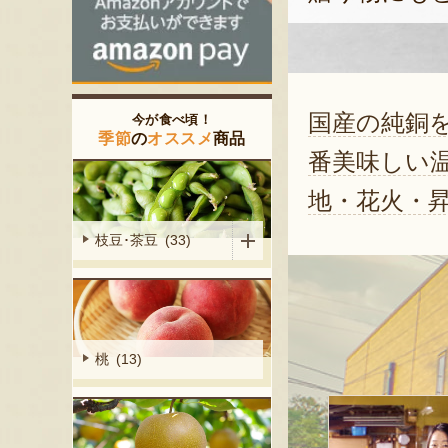
国産の純銅
今が食べ頃！
季節
の
オススメ
商品
番美味しい温
地・花火・
枝豆･茶豆 (33)
桃 (13)