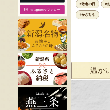
#敬老の日
#
Instagramをフォロー
#かざりや
温か