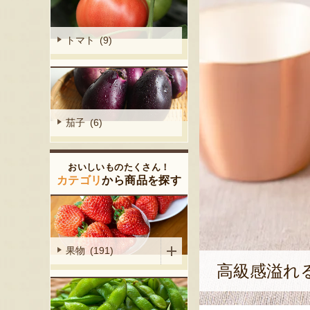
トマト (9)
茄子 (6)
おいしいものたくさん！
カテゴリ
から商品を探す
果物 (191)
高級感溢れ