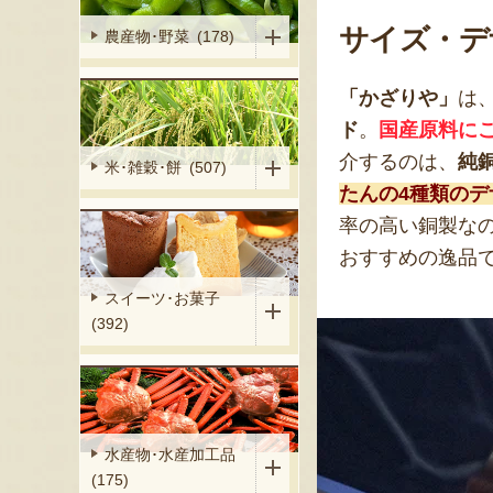
サイズ・デ
農産物･野菜 (178)
「かざりや」
は
ド
。
国産原料に
介するのは、
純
米･雑穀･餅 (507)
たんの4種類の
率の高い銅製な
おすすめの逸品
スイーツ･お菓子
(392)
水産物･水産加工品
(175)