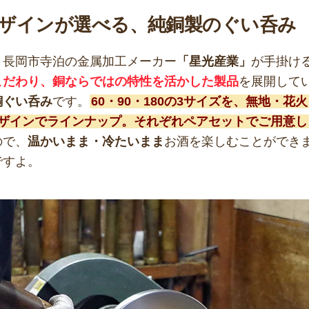
ザインが選べる、純銅製のぐい呑み
、長岡市寺泊の金属加工メーカー
「星光産業」
が手掛け
こだわり、銅ならではの特性を活かした製品
を展開して
銅ぐい呑み
です。
60・90・180の3サイズを、無地・花
デザインでラインナップ。それぞれペアセットでご用意し
ので、
温かいまま・冷たいまま
お酒を楽しむことができ
ですよ。