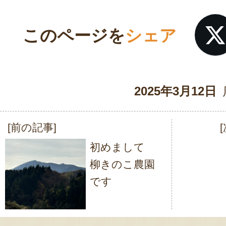
このページを
シェア
2025年3月12日
[前の記事]
投
初めまして
稿
柳きのこ農園
ナ
です
ビ
ゲ