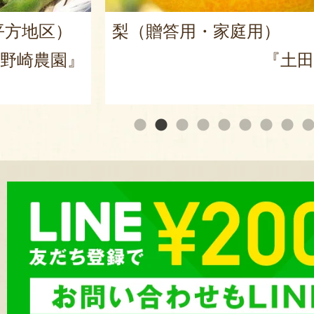
国産玄米食パン
土田農園』
『パン工房ドリームハ