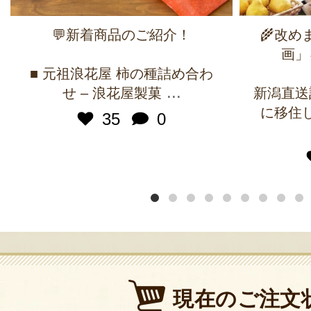
💬新着商品のご紹介！
🌾改
画」
■ 元祖浪花屋 柿の種詰め合わ
...
せ – 浪花屋製菓
新潟直送
に移住
35
0
現在のご注文