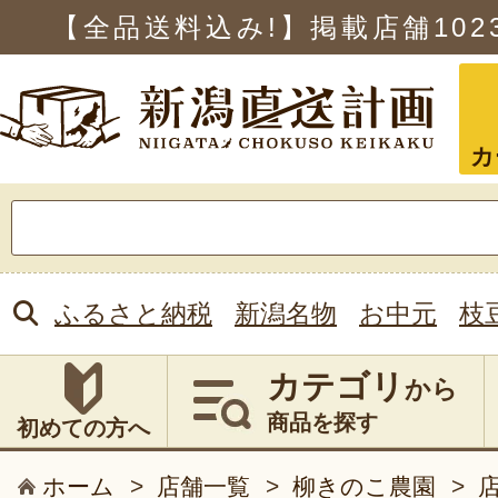
【全品送料込み!】掲載店舗
102
カ
検
索:
ふるさと納税
新潟名物
お中元
枝
カテゴリ
から
商品を探す
初めての方へ
ホーム
>
店舗一覧
>
柳きのこ農園
>