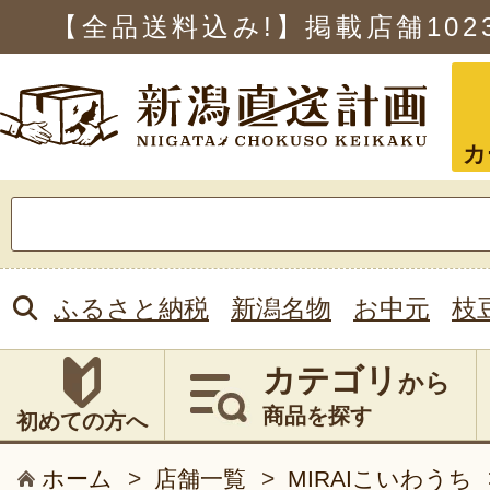
【全品送料込み!】掲載店舗
102
カ
検
索:
ふるさと納税
新潟名物
お中元
枝
カテゴリ
から
商品を探す
初めての方へ
ホーム
>
店舗一覧
>
MIRAIこいわうち