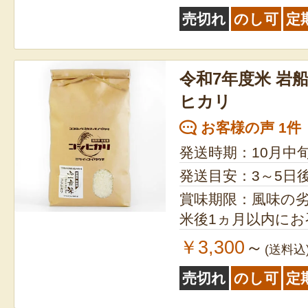
売切れ
のし可
定
令和7年度米 岩
ヒカリ
お客様の声 1件
発送時期：10月中
発送目安：3～5日
賞味期限：風味の
米後1ヵ月以内に
￥3,300
～
(送料込
売切れ
のし可
定