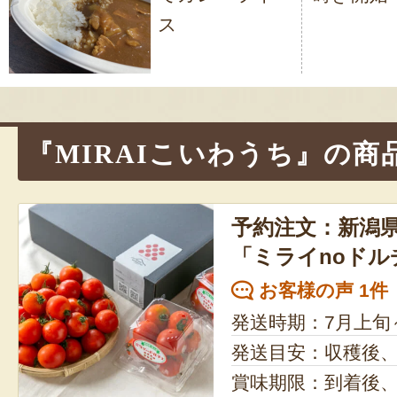
ナ
ス
ビ
ゲ
ー
シ
『MIRAIこいわうち』の商
ョ
ン
予約注文：新潟
「ミライnoドル
お客様の声 1件
発送時期：7月上旬
発送目安：収穫後
賞味期限：到着後