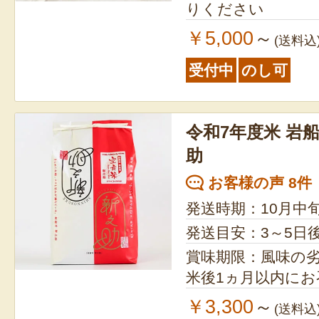
りください
￥5,000
～
(送料込
受付中
のし可
令和7年度米 岩
助
お客様の声 8件
発送時期：10月中
発送目安：3～5日
賞味期限：風味の
米後1ヵ月以内に
￥3,300
～
(送料込