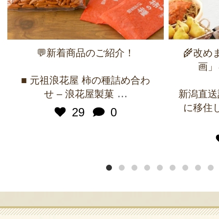
💬新着商品のご紹介！
🌾改
画」
■ 元祖浪花屋 柿の種詰め合わ
...
せ – 浪花屋製菓
新潟直送
に移住
29
0