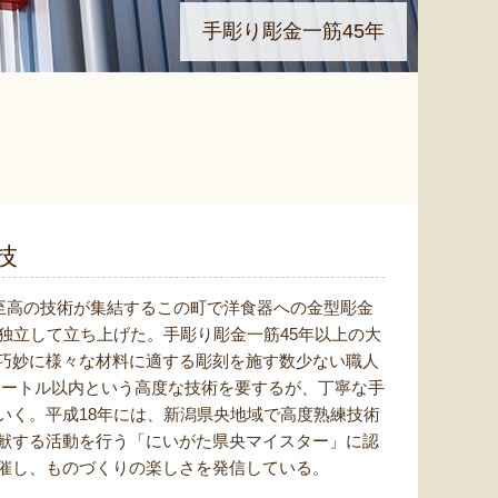
手彫り彫金一筋45年
技
の至高の技術が集結するこの町で洋食器への金型彫金
独立して立ち上げた。手彫り彫金一筋45年以上の大
巧妙に様々な材料に適する彫刻を施す数少ない職人
メートル以内という高度な技術を要するが、丁寧な手
いく。平成18年には、新潟県央地域で高度熟練技術
献する活動を行う「にいがた県央マイスター」に認
催し、ものづくりの楽しさを発信している。