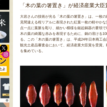
「木の葉の箸置き」が経済産業大臣
大岩さんの技術が光る「木の葉の箸置き」は、一枚の
見間違える程リアルに表現された紅葉一枚の軽やかな
点一点に葉脈を彫り、細かい模様を鎚起銅器の要領で
木の葉の綺麗な赤みを表現するために、銅の溶ける10
る。この「木の葉の箸置き」は、平成24年日本商工会
観光土産品審査会において、経済産業大臣賞を受賞。
を集めている。