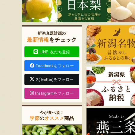
新潟直送計画の
最新情報
をチェック
LINE 友だち登録
Facebookをフォロー
X(Twitter)をフォロー
Instagramをフォロー
今が食べ頃！
季節
の
オススメ
商品