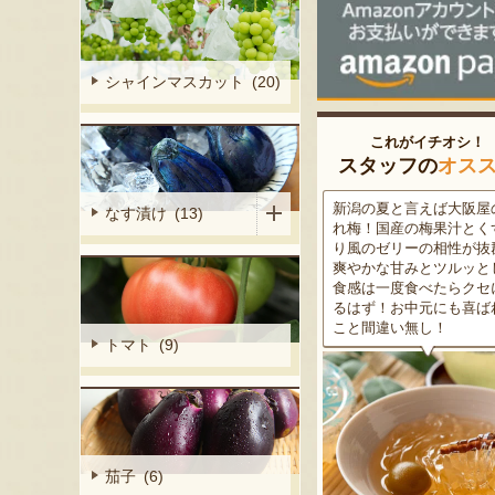
シャインマスカット (20)
これがイチオシ！
スタッフの
オス
わらないレシ
この道50年の大ベテラン農家
新潟の夏と言えば大阪屋
なす漬け (13)
モードアイ
が育てた美味しい新潟枝豆・
れ梅！国産の梅果汁とく
活かした「イ
茶豆！手塩にかけて育てた枝
り風のゼリーの相性が抜
ート」のセッ
豆の甘味と深い香り、コクの
爽やかな甘みとツルッと
けと、濃密で
ある旨味を是非一度お試し下
食感は一度食べたらクセ
ぱりとした後
さい。お中元にもオススメ！
るはず！お中元にも喜ば
ださい！
こと間違い無し！
トマト (9)
茄子 (6)