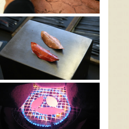
新潟市江南区で育てられた和
柔らかい果肉と濃厚な果汁が
「ビー
梨。有機質肥料と、すべての
魅力の桃です。日本一の大
の資材
実に袋をかける丁寧な手仕事
河・信濃川がもたらす肥沃な
する、
によって、濃厚な甘みと美し
土壌で、甘みをたっぷり蓄え
シャイ
い姿を持つ梨が生み出されま
ました。日々の細やかな管理
に流通
す。「愛甘水」や「王秋」な
のもと、愛情を込めて育てて
と、完
ど、旬の品種をお届けしま
います。ギフトにもおすすめ
「黄色
す。
ですよ。
意して