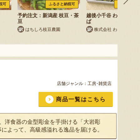
税可
ふるさと納税可
ふるさと納税
予約注文：新潟産 枝豆・茶
越後小千谷 わたやのへ
豆
ば
はちしろ枝豆農園
株式会社 わたや
店舗ジャンル：
工房･雑貨店
商品一覧はこちら
で、洋食器の金型彫金を手掛ける「大岩彫
事によって、高級感溢れる逸品を届ける。