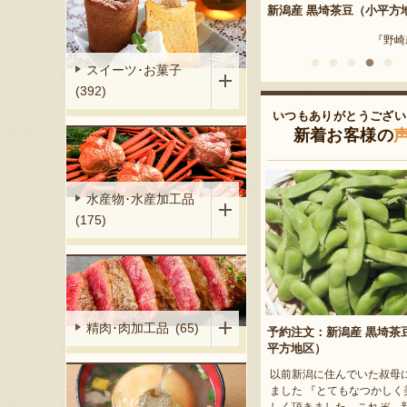
答用・家庭用）
新潟県産 梨（贈答用・家庭用）
新潟産 黒埼茶豆（小平方
ーツガーデン』
『たかはし果樹園』
『野崎
スイーツ･お菓子
(392)
いつもありがとうござい
新着お客様の
水産物･水産加工品
(175)
精肉･肉加工品 (65)
予約注文：新潟産 黒埼茶
平方地区）
以前新潟に住んでいた叔母
ました 『とてもなつかしく
しく頂きました。これぞ、