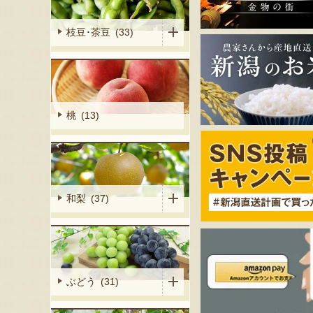
枝豆･茶豆 (33)
桃 (13)
和梨 (37)
ぶどう (31)