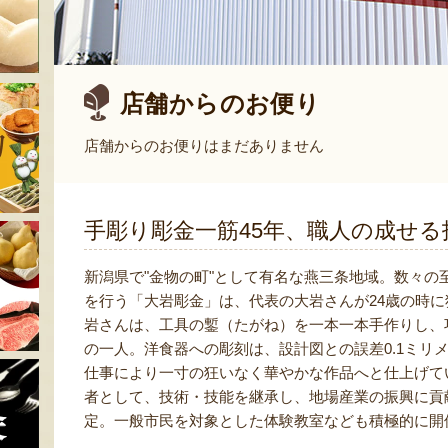
店舗からのお便り
店舗からのお便りはまだありません
手彫り彫金一筋45年、職人の成せる
新潟県で"金物の町"として有名な燕三条地域。数々
を行う「大岩彫金」は、代表の大岩さんが24歳の時に
岩さんは、工具の鏨（たがね）を一本一本手作りし、
の一人。洋食器への彫刻は、設計図との誤差0.1ミリ
仕事により一寸の狂いなく華やかな作品へと仕上げて
者として、技術・技能を継承し、地場産業の振興に貢
定。一般市民を対象とした体験教室なども積極的に開