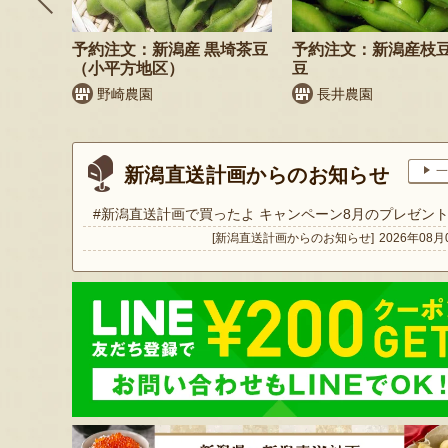
納税可
予約注文：新潟産 黒埼茶豆
予約注文：新潟産枝
（小平方地区）
豆
商店
野崎農園
長井農園
新潟直送計画からのお知らせ
一
#新潟直送計画で買ったよ キャンペーン8月のプレゼン
[新潟直送計画からのお知らせ]
2026年08月