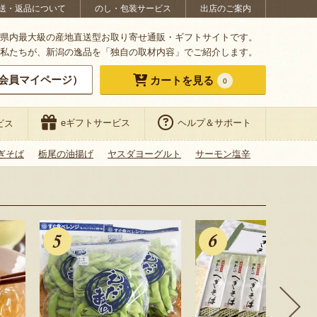
送・返品について
のし・包装サービス
出店のご案内
県内最大級の産地直送型お取り寄せ通販・ギフトサイトです。
私たちが、新潟の逸品を「独自の取材内容」でご紹介します。
会員マイページ）
カートを見る
0
eギフトサービス
ヘルプ＆サポート
ビス
ぎそば
栃尾の油揚げ
ヤスダヨーグルト
サーモン塩辛