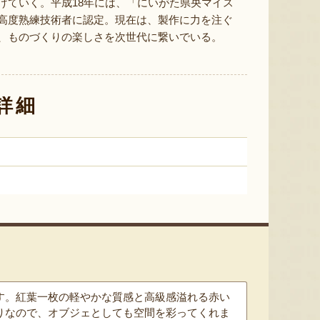
げていく。平成18年には、「にいがた県央マイス
新潟県産 桃（贈答用・家庭用）
新潟県産 梨（贈答用・家庭用）
新潟産 
高度熟練技術者に認定。現在は、製作に力を注ぐ
『石田フルーツガーデン』
『たかはし果樹園』
、ものづくりの楽しさを次世代に繋いでいる。
詳細
す。紅葉一枚の軽やかな質感と高級感溢れる赤い
りなので、オブジェとしても空間を彩ってくれま