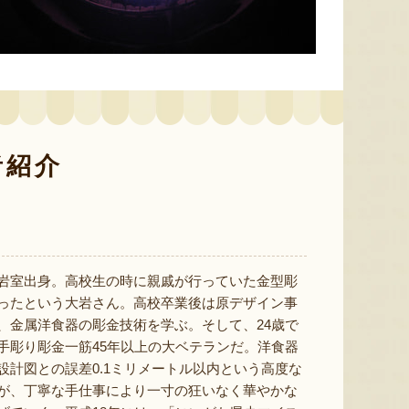
予約注文：新潟県産 梨
予約注文：新潟県産 桃
予約注
スカッ
『くまの森ファーム』
『のざきファーム』
者紹介
8月7日 00:02 [新潟県]
8月6日 23:47 [東京都]
8月6
岩室出身。高校生の時に親戚が行っていた金型彫
ったという大岩さん。高校卒業後は原デザイン事
、金属洋食器の彫金技術を学ぶ。そして、24歳で
手彫り彫金一筋45年以上の大ベテランだ。洋食器
設計図との誤差0.1ミリメートル以内という高度な
が、丁寧な手仕事により一寸の狂いなく華やかな