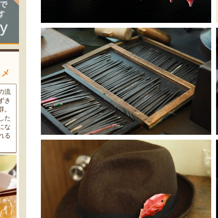
スメ
の流
魚沼市だけで作られている
太田農園が手塩にかけて育て
ずき
「深雪なす」を使ったなす漬
たアールスメロン！イギリス
群。
け。しっかりとした塩味が好
生まれの原種メロンの血をひ
した
評で、地元の直売所で大人気
く、「メロンの王様」とも呼
にな
の商品です。夏はもちろん、
ばれる高級メロンを農園より
れる
甘みがのった秋なすは特に絶
直送！お盆などの贈答用にも
品。新米との相性も抜群で
おすすめです。
す！