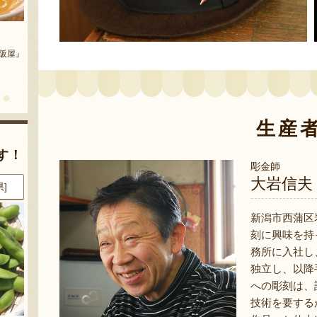
予約注文：新潟産 アールスメロ
予約注文：魚沼の定番 まるつた
ン（盆メロン）
大阪屋』
のなす漬け 深雪なす
『情熱野菜の太田農園』
『農房 丸蔦食品』
生産
す！
彫金師
大岩信夫
県]
8月6日 23:23 [新潟県]
8月7日 00:07 [新潟県]
新潟市西蒲区
刻に興味を持
務所に入社し
独立し、以降
への彫刻は、
技術を要する