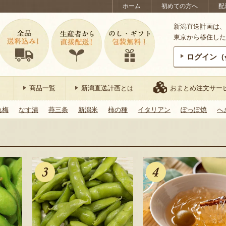
ホーム
初めての方へ
配
新潟直送計画は、
東京から移住した
ログイン（
商品一覧
新潟直送計画とは
おまとめ注文サー
れ梅
なす漬
燕三条
新潟米
柿の種
イタリアン
ぽっぽ焼
へ