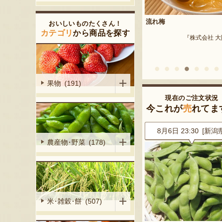
予約注文：新潟産 枝豆・茶豆
・ジェラート
流れ梅
おいしいものたくさん！
『はちしろ枝豆農園』
カテゴリ
から商品を探す
ード・キムラ』
『株式会社 
果物 (191)
現在のご注文状況
今これが
売
れてま
2 [新潟県]
8月6日 23:47 [東京都]
8月6日 23:30 [新潟
農産物･野菜 (178)
米･雑穀･餅 (507)