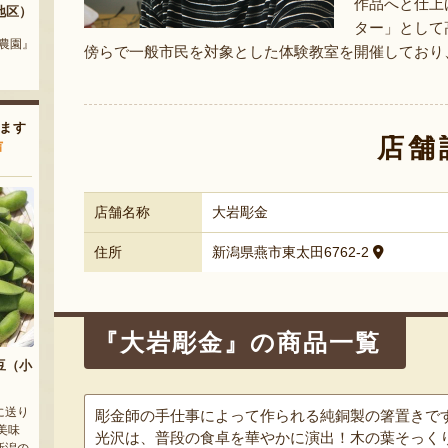
作品へと仕上
地区）
黒十全茄子漬け
新潟産 黒埼茶豆（小平方地区）
ター」として
農園』
『株式会社 坂井漬物商店』
『野崎農園』
傍らで一般市民を対象とした体験教室を開催しており
ます
店舗
声
店舗名称
大岩彫金
住所
新潟県燕市東太田6762-2
『大岩彫金』の商品一覧
豆（小
に送り
彫金師の手仕事によって作られる純銅製の箸置きで
美味
光沢は、普段の食卓を華やかに演出！木の葉そっく
新潟の