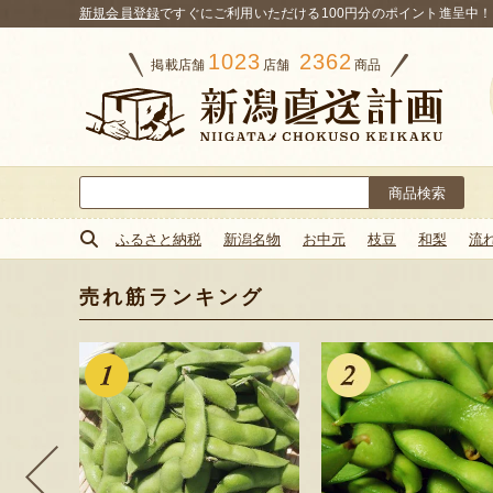
新規会員登録
ですぐにご利用いただける100円分のポイント進呈中！
1023
2362
掲載店舗
店舗
商品
検
索:
ふるさと納税
新潟名物
お中元
枝豆
和梨
流
売れ筋ランキング