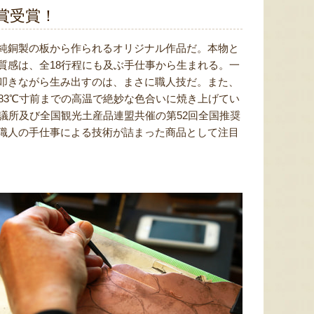
賞受賞！
純銅製の板から作られるオリジナル作品だ。本物と
質感は、全18行程にも及ぶ手仕事から生まれる。一
叩きながら生み出すのは、まさに職人技だ。また、
83℃寸前までの高温で絶妙な色合いに焼き上げてい
議所及び全国観光土産品連盟共催の第52回全国推奨
職人の手仕事による技術が詰まった商品として注目