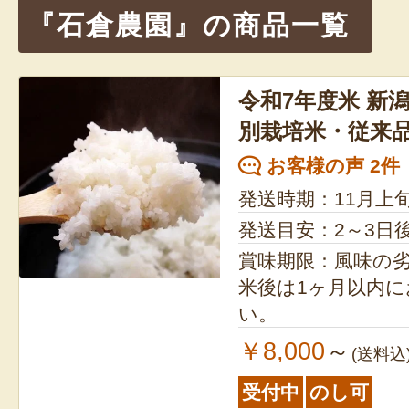
シ
『石倉農園』の商品一覧
ョ
ン
令和7年度米 新
別栽培米・従来
お客様の声 2件
発送時期：11月上
発送目安：2～3日
賞味期限：風味の
米後は1ヶ月以内
い。
￥8,000
～
(送料込
受付中
のし可