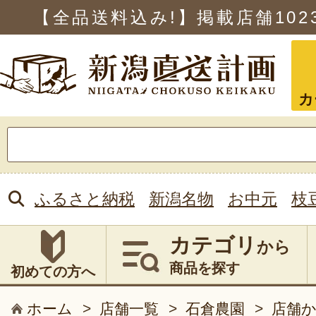
【全品送料込み!】掲載店舗
102
カ
検
索:
ふるさと納税
新潟名物
お中元
枝
カテゴリ
から
商品を探す
初めての方へ
ホーム
>
店舗一覧
>
石倉農園
>
店舗