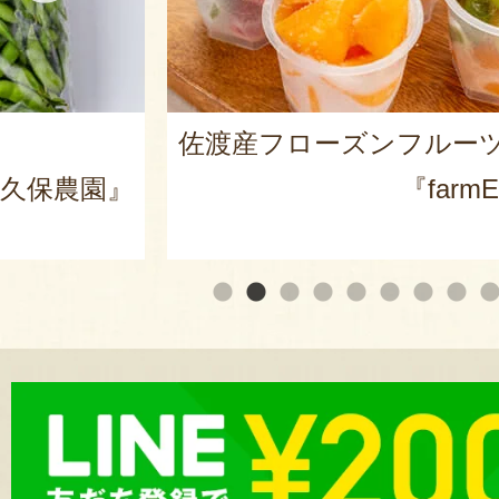
ルーツ
笹だんご詰め合わせ
armEASE』
『田中屋