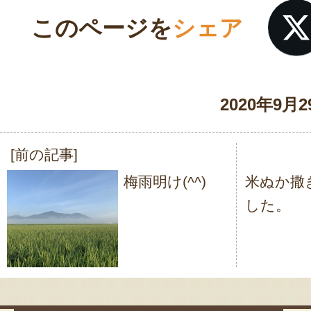
このページを
シェア
2020年9月2
[前の記事]
投
梅雨明け(^^)
米ぬか撒
稿
した。
ナ
ビ
ゲ
ー