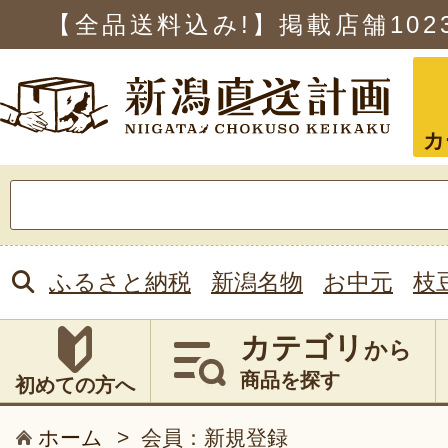
【全品送料込み!】掲載店舗
102
カ
検
索:
ふるさと納税
新潟名物
お中元
枝
カテゴリ
から
商品を探す
初めての方へ
ホーム
>
会員：新規登録