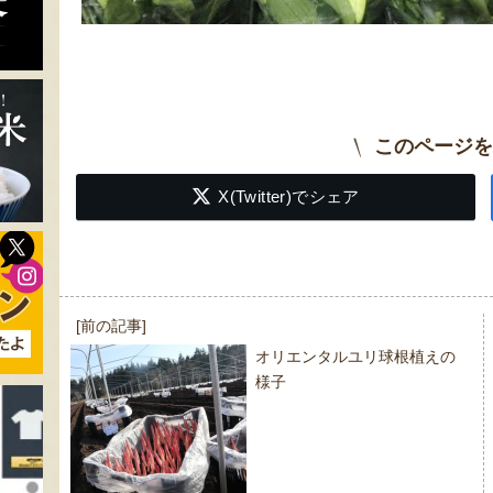
このページを
X(Twitter)でシェア
投
[前の記事]
稿
オリエンタルユリ球根植えの
ナ
様子
ビ
ゲ
ー
シ