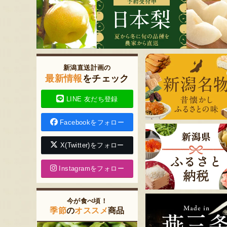
新潟直送計画の
最新情報
をチェック
LINE 友だち登録
Facebookをフォロー
X(Twitter)をフォロー
Instagramをフォロー
今が食べ頃！
季節
の
オススメ
商品