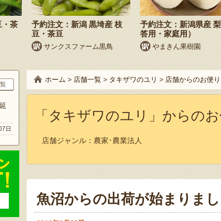
豆・茶
予約注文：新潟 黒埼産 枝
予約注文：新潟県産 
豆・茶豆
答用・家庭用）
サンクスファーム黒鳥
やまきん果樹園
ホーム
>
店舗一覧
>
タキザワのユリ
>
店舗からのお便り
覧
延
「タキザワのユリ」からのお
07日
店舗ジャンル：
農家･農業法人
魚沼からの出荷が始まりまし