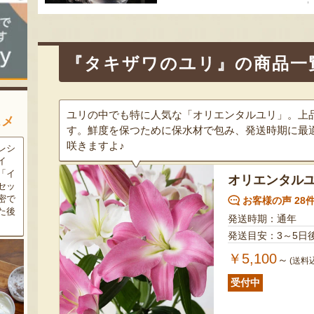
ョ
ン
『タキザワのユリ』の商品一
ユリの中でも特に人気な「オリエンタルユリ」。上
スメ
す。鮮度を保つために保水材で包み、発送時期に最
咲きますよ♪
農家
新潟の夏と言えば大阪屋の流
魚沼市だけで作られている
豆・
れ梅！国産の梅果汁とくずき
「深雪なす」を使ったなす漬
た枝
り風のゼリーの相性が抜群。
け。しっかりとした塩味が好
オリエンタル
クの
爽やかな甘みとツルッとした
評で、地元の直売所で大人気
し下
食感は一度食べたらクセにな
の商品です。夏はもちろん、
お客様の声 28
メ！
るはず！お中元にも喜ばれる
甘みがのった秋なすは特に絶
発送時期：通年
こと間違い無し！
品。新米との相性も抜群で
発送目安：3～5日
す！
￥5,100
～
(送料
受付中