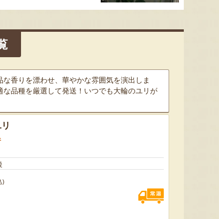
覧
品な香りを漂わせ、華やかな雰囲気を演出しま
適な品種を厳選して発送！いつでも大輪のユリが
太田農園が手塩にかけて育て
新潟市江南区で育てられた和
柔らか
たアールスメロン！イギリス
梨。有機質肥料と、すべての
魅力の
生まれの原種メロンの血をひ
実に袋をかける丁寧な手仕事
河・信
ユリ
く、「メロンの王様」とも呼
によって、濃厚な甘みと美し
土壌で
ばれる高級メロンを農園より
い姿を持つ梨が生み出されま
ました
件
直送！お盆などの贈答用にも
す。「愛甘水」や「王秋」な
のもと
おすすめです。
ど、旬の品種をお届けしま
います
後
す。
ですよ
込)