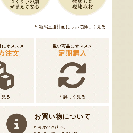
新潟県産 梨（贈答用・家庭用）
梨（贈答用・家庭用）
越後小千
『小野農園』
『土田農園』
新潟直送計画について詳しく見る
暮にオススメ
重い商品にオススメ
め注文
定期購入
く見る
詳しく見る
お買い物について
初めての方へ