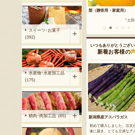
答用・家庭用）
梨（贈答用・家庭用）
越後小千谷 わたやのへぎ
『小野農園』
『土田農園』
『株式会社 
スイーツ･お菓子
(392)
いつもありがとうござい
新着お客様の
水産物･水産加工品
(175)
精肉･肉加工品 (65)
新潟県産アスパラガス
初めて購入しました。注文
速に届き、とても立派なア