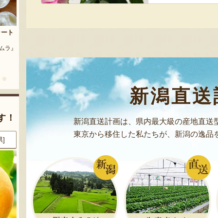
茶豆
流れ梅
農園』
予約注文：魚沼の定番 まるつた
『株式会社 大阪屋』
のなす漬け 深雪なす
『農房 丸蔦食品』
新潟直送
す！
新潟直送計画は、県内最大級の産地直送
東京から移住した私たちが、新潟の逸品
県]
8月8日 13:55 [東京都]
8月8日 13:39 [東京都]