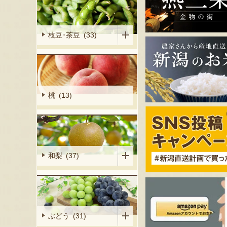
枝豆･茶豆 (33)
桃 (13)
和梨 (37)
ぶどう (31)