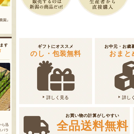
そば
みかづきのイタリアン（冷凍）
新潟県産 梨（贈答用・家庭用）
わたや』
『みかづき』
『岩福農園』
ます
ギフトにオススメ
お中元・お歳
声
のし・包装無料
おまと
詳しく見る
詳し
お買い物の計算がしやすい
全品送料無料
から迅
スパラ