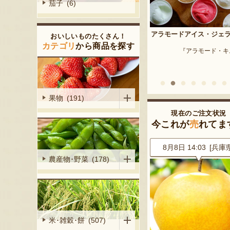
茄子 (6)
予約注文：新潟産 枝豆・
アラモードアイス・ジェラート
おいしいものたくさん！
『はちしろ枝豆
産シャインマ
カテゴリ
から商品を探す
『アラモード・キムラ』
陽くだもの園』
果物 (191)
現在のご注文状況
今これが
売
れてま
9 [神奈川県]
8月8日 14:03 [兵庫県]
8月8日 14:00 [埼玉
農産物･野菜 (178)
米･雑穀･餅 (507)