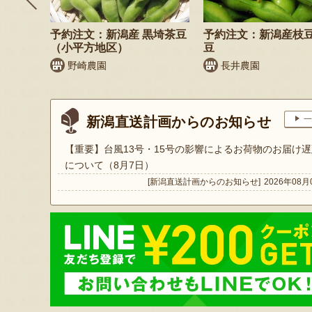
鬼もろこ
予約注文：新潟産 黒埼茶豆
予約注文：新潟産枝
（小平方地区）
豆
く
野崎農園
長井農園
新潟直送計画からのお知らせ
一
【重要】台風13号・15号の影響によるお荷物のお届け遅
について（8月7日）
[新潟直送計画からのお知らせ]
2026年08月