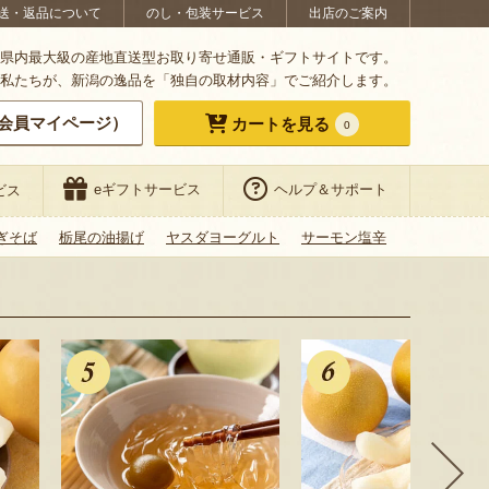
送・返品について
のし・包装サービス
出店のご案内
県内最大級の産地直送型お取り寄せ通販・ギフトサイトです。
私たちが、新潟の逸品を「独自の取材内容」でご紹介します。
会員マイページ）
カートを見る
0
eギフトサービス
ヘルプ＆サポート
ビス
ぎそば
栃尾の油揚げ
ヤスダヨーグルト
サーモン塩辛