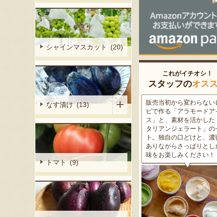
シャインマスカット (20)
これがイチオシ！
スタッフの
オス
細胞壁」由来
販売当初から変わらないレシ
この道50年の大ベテラン
なす漬け (13)
ぶどうを栽培
ピで作る「アラモードアイ
が育てた美味しい新潟枝
くだもの園の
ス」と、素材を活かした「イ
茶豆！手塩にかけて育て
ット。一般的
タリアンジェラート」のセッ
豆の甘味と深い香り、コ
緑色」のもの
ト。独自の口どけと、濃密で
ある旨味を是非一度お試
ら収穫する
ありながらさっぱりとした後
さい。お中元にもオスス
2種類をご用
味をお楽しみください！
トマト (9)