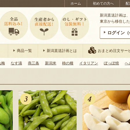
ホーム
初めての方へ
配
新潟直送計画は、
東京から移住した
ログイン（
商品一覧
新潟直送計画とは
おまとめ注文サー
れ梅
なす漬
燕三条
新潟米
柿の種
イタリアン
ぽっぽ焼
へ