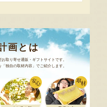
予約注文：新潟産 アールスメロ
ン（盆メロン）
予約注文：新潟県産 梨
予約注文
『情熱野菜の太田農園』
『くまの森ファーム』
計画とは
型お取り寄せ通販・ギフトサイトです。
を「独自の取材内容」でご紹介します。
8月8日 14:09 [神奈川県]
8月8日 14:03 [兵庫県]
8月8