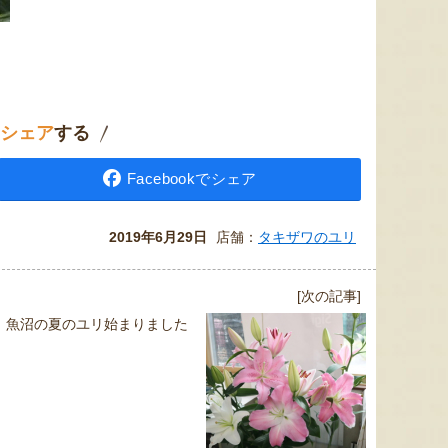
シェア
する
Facebookでシェア
2019年6月29日
店舗：
タキザワのユリ
[次の記事]
魚沼の夏のユリ始まりました