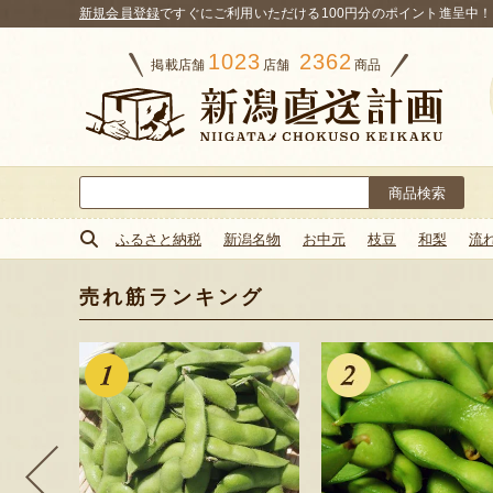
新規会員登録
ですぐにご利用いただける100円分のポイント進呈中！
1023
2362
掲載店舗
店舗
商品
検
索:
ふるさと納税
新潟名物
お中元
枝豆
和梨
流
売れ筋ランキング