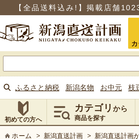
【全品送料込み!】掲載店舗
102
カ
検
索:
ふるさと納税
新潟名物
お中元
枝
カテゴリ
から
商品を探す
初めての方へ
ホーム
>
新潟直送計画
>
新潟直送計画