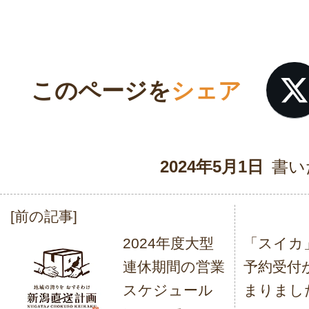
このページを
シェア
2024年5月1日
書い
[前の記事]
投
2024年度大型
「スイカ
稿
連休期間の営業
予約受付
ナ
スケジュール
まりまし
ビ