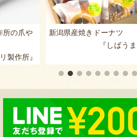
ツ
栃尾挟み油揚げセット
うま本舗』
『まめ工房 