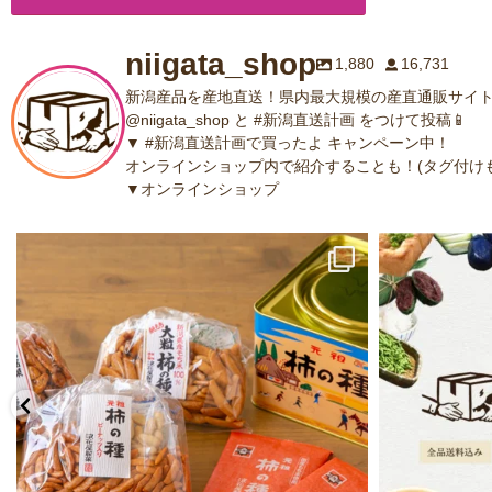
niigata_shop
1,880
16,731
新潟産品を産地直送！県内最大規模の産直通販サイト
@niigata_shop と #新潟直送計画 をつけて投稿📱
▼ #新潟直送計画で買ったよ キャンペーン中！
オンラインショップ内で紹介することも！(タグ付けも
▼オンラインショップ