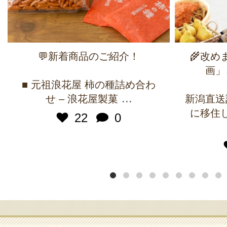
💬新着商品のご紹介！
🌾改
画」
■ 元祖浪花屋 柿の種詰め合わ
...
せ – 浪花屋製菓
新潟直送
に移住
22
0