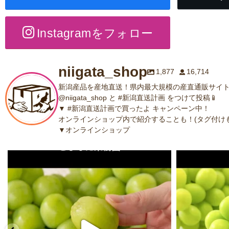
Instagramをフォロー
niigata_shop
1,877
16,714
新潟産品を産地直送！県内最大規模の産直通販サイト
@niigata_shop と #新潟直送計画 をつけて投稿📱
▼ #新潟直送計画で買ったよ キャンペーン中！
オンラインショップ内で紹介することも！(タグ付けも
▼オンラインショップ