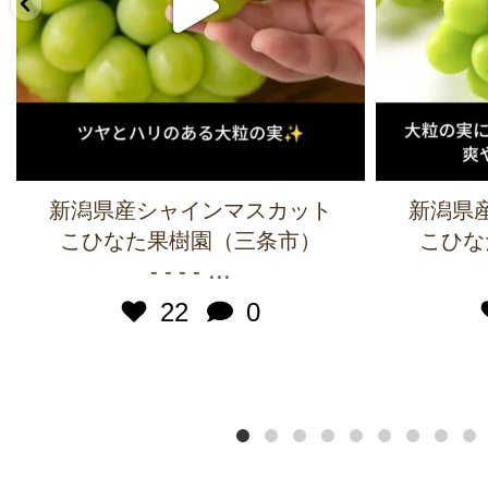
新潟県産シャインマスカット
新潟県
こひなた果樹園（三条市）
こひな
...
- - - -
22
0