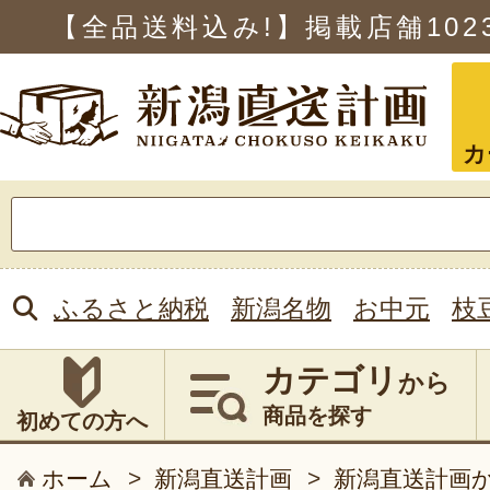
【全品送料込み!】掲載店舗
102
カ
検
索:
ふるさと納税
新潟名物
お中元
枝
カテゴリ
から
商品を探す
初めての方へ
ホーム
>
新潟直送計画
>
新潟直送計画