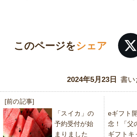
このページを
シェア
2024年5月23日
書い
[前の記事]
投
「スイカ」の
eギフト
稿
予約受付が始
念！「父
ナ
まりました
ギフトキ