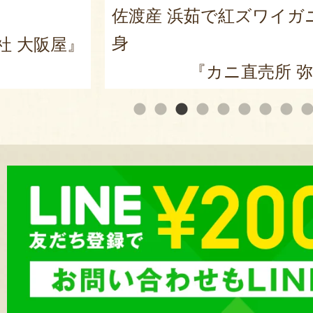
佐渡産 浜茹で紅ズワイガ
身
社 大阪屋』
『カニ直売所 