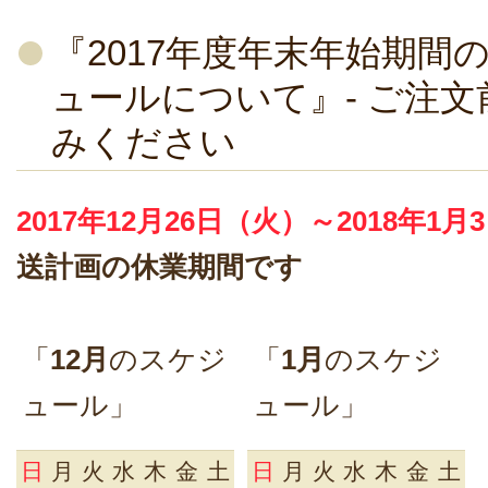
『2017年度年末年始期間
ュールについて』- ご注
みください
2017年12月26日（火）～2018年1
送計画の休業期間です
「
12月
のスケジ
「
1月
のスケジ
ュール」
ュール」
日
月
火
水
木
金
土
日
月
火
水
木
金
土