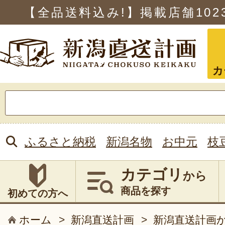
【全品送料込み!】掲載店舗
102
カ
検
索:
ふるさと納税
新潟名物
お中元
枝
カテゴリ
から
商品を探す
初めての方へ
ホーム
>
新潟直送計画
>
新潟直送計画