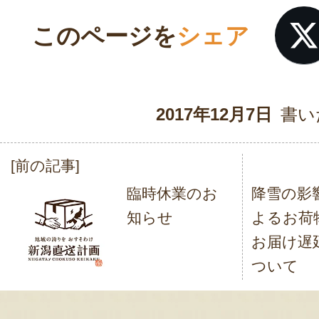
このページを
シェア
2017年12月7日
書い
[前の記事]
投
臨時休業のお
降雪の影
稿
知らせ
よるお荷
ナ
お届け遅
ビ
ついて
ゲ
ー