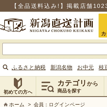
【全品送料込み!】掲載店舗
102
カ
検
索:
ふるさと納税
新潟名物
お中元
枝
カテゴリ
から
商品を探す
初めての方へ
ホーム
>
会員：ログインページ