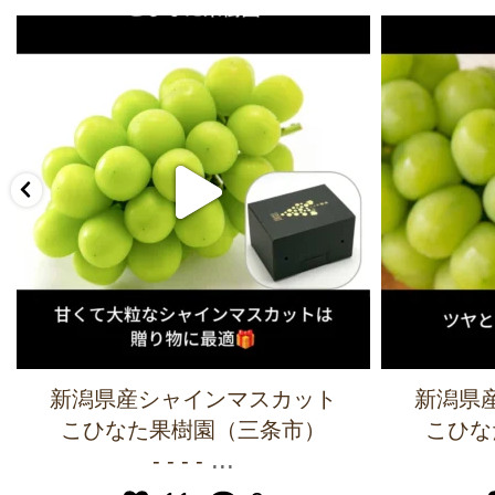
新潟県産シャインマスカット
新潟県
こひなた果樹園（三条市）
こひな
...
- - - -