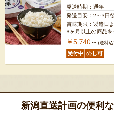
発送時期：通年
発送目安：2～3日
賞味期限：製造日より1年 ※
6ヶ月以上の商品
￥5,740
～
(送料込
受付中
のし可
新潟直送計画の便利