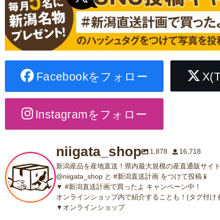
Facebookをフォロー
X(
Instagramをフォロー
niigata_shop
1,878
16,718
新潟産品を産地直送！県内最大規模の産直通販サイト
@niigata_shop と #新潟直送計画 をつけて投稿📱
▼ #新潟直送計画で買ったよ キャンペーン中！
オンラインショップ内で紹介することも！(タグ付けも
▼オンラインショップ