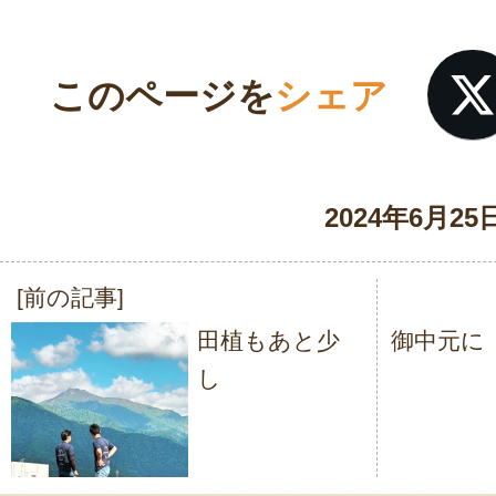
このページを
シェア
2024年6月25
[前の記事]
投
田植もあと少
御中元に
稿
し
ナ
ビ
ゲ