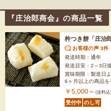
ー
シ
『庄治郎商会』の商品一覧
ョ
ン
杵つき餅「庄治
お客様の声 3件
発送時期：通年
発送目安：2～3日
賞味期限：製造日より1年 ※
6ヶ月以上の商品
￥5,000
～
(送料込
受付中
のし可