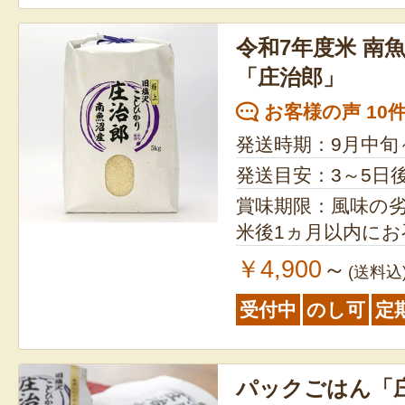
令和7年度米 南
「庄治郎」
お客様の声 10
発送時期：9月中旬
発送目安：3～5日
賞味期限：風味の
米後1ヵ月以内に
￥4,900
～
(送料込
受付中
のし可
定
パックごはん「