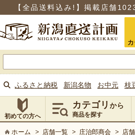
【全品送料込み!】掲載店舗
102
カ
検
索:
ふるさと納税
新潟名物
お中元
枝
カテゴリ
から
商品を探す
初めての方へ
ホーム
>
店舗一覧
>
庄治郎商会
>
店