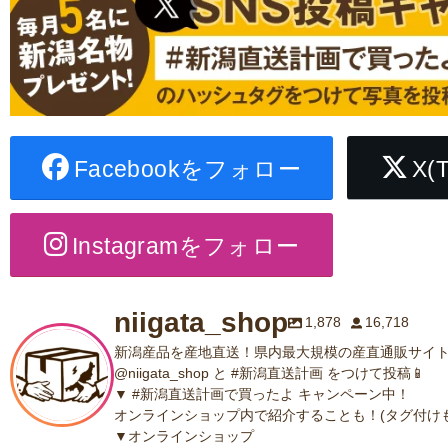
Facebookをフォロー
X(
Instagramをフォロー
niigata_shop
1,878
16,718
新潟産品を産地直送！県内最大規模の産直通販サイト
@niigata_shop と #新潟直送計画 をつけて投稿📱
▼ #新潟直送計画で買ったよ キャンペーン中！
オンラインショップ内で紹介することも！(タグ付けも
▼オンラインショップ