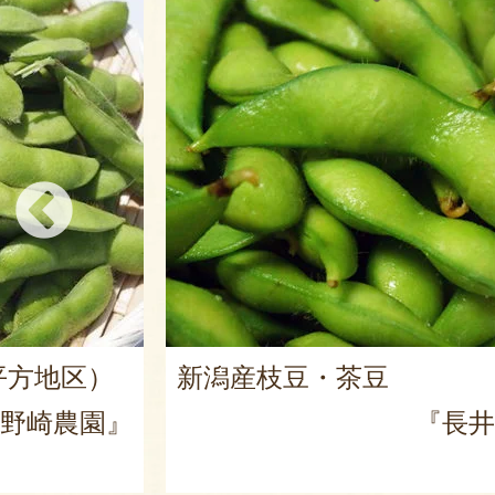
新潟産枝豆・茶豆
長井農園』
『長井