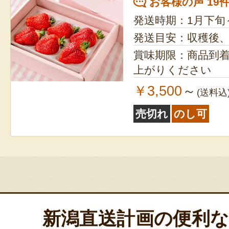
お客様の声 19
発送時期：1月下旬
発送目安：収穫後
賞味期限：商品到
上がりください
￥3,500
～
(送料込
売切れ
のし可
新潟直送計画の便利