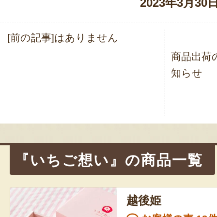
2023年3月30
[前の記事]はありません
投
商品出荷
稿
知らせ
ナ
ビ
ゲ
ー
シ
『いちご想い』の商品一覧
ョ
ン
越後姫