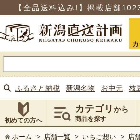
【全品送料込み!】掲載店舗
102
カ
検
索:
ふるさと納税
新潟名物
お中元
枝
カテゴリ
から
商品を探す
初めての方へ
ホーム
>
店舗一覧
>
いちご想い
>
店