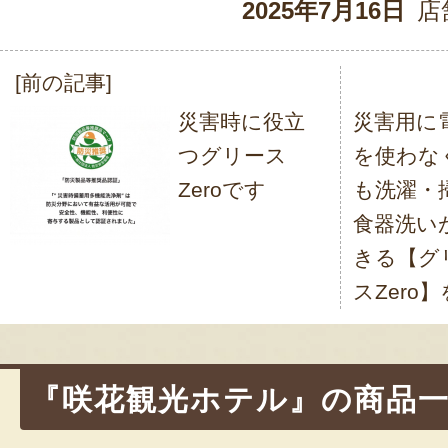
2025年7月16日
店
[前の記事]
投
災害時に役立
災害用に
稿
つグリース
を使わな
ナ
Zeroです
も洗濯・
ビ
食器洗い
ゲ
きる【グ
ー
スZero
シ
ョ
『咲花観光ホテル』の商品
ン