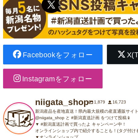
Facebookをフォロー
X(
Instagramをフォロー
niigata_shop
1,879
16,723
新潟産品を産地直送！県内最大規模の産直通販サイト
@niigata_shop と #新潟直送計画 をつけて投稿📱
▼ #新潟直送計画で買ったよ キャンペーン中！
オンラインショップ内で紹介することも！(タグ付けも
▼オンラインショップ