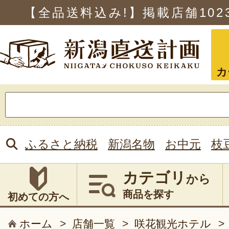
【全品送料込み!】掲載店舗
102
カ
検
索:
ふるさと納税
新潟名物
お中元
枝
カテゴリ
から
商品を探す
初めての方へ
ホーム
>
店舗一覧
>
咲花観光ホテル
>