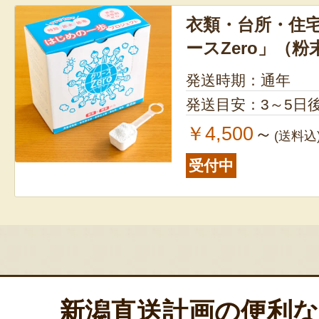
衣類・台所・住宅
ースZero」（
発送時期：通年
発送目安：3～5日
￥4,500
～
(送料込
受付中
新潟直送計画の便利