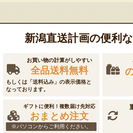
久比岐もち詰め
がねもち）
お客様の声 64
発送時期：通年
新潟直送計画の便利
発送目安：3～5日
賞味期限：製造日よ
お買い物の計算がしやすい
￥2,800
～
全品送料無料
(送料込
受付中
のし可
もしくは「送料込み」の表示価格と
なっております。
令和7年度米 新
ギフトに便利！複数届け先対応
おまとめ注文
別栽培米）
※パソコンからご利用ください。
お客様の声 1件