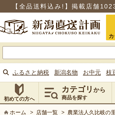
【全品送料込み!】掲載店舗
102
カ
検
索:
ふるさと納税
新潟名物
お中元
枝
カテゴリ
から
商品を探す
初めての方へ
ホーム
>
店舗一覧
>
農業法人久比岐の