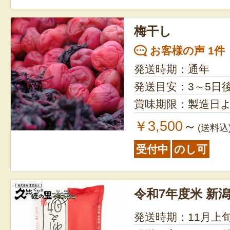
梅干し
お客様の声 1件
発送時期：通年
発送目安：3～5日
賞味期限：製造日よ
￥3,500
～
(送料込
受付中
のし可
令和7年度米 新
発送時期：11月上