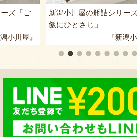
リーズ「ご
ヤスダヨーグルト ギフト
『ヤスダヨーグ
潟小川屋』