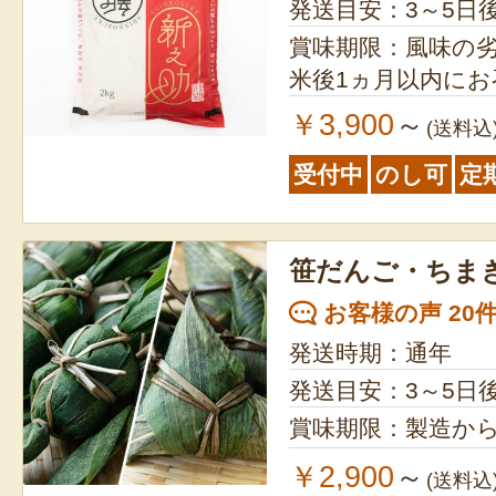
発送目安：3～5日
賞味期限：風味の
米後1ヵ月以内に
￥3,900
～
(送料込
受付中
のし可
定
笹だんご・ちま
お客様の声 20
発送時期：通年
発送目安：3～5日
賞味期限：製造から
￥2,900
～
(送料込