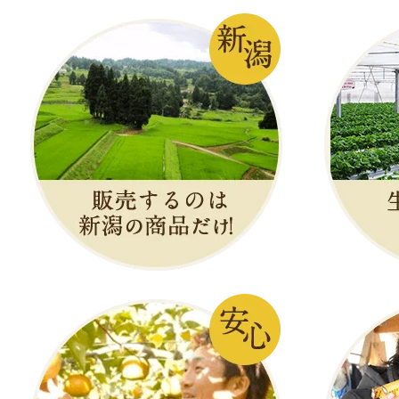
米後1ヶ月以内に
￥4,300
～
(送料込
売切れ
のし可
新潟県産米と餅
お客様の声 5件
発送時期：通年
発送目安：3～5日
賞味期限：風味の
米後1ヵ月以内に
￥6,900
～
(送料込
売切れ
のし可