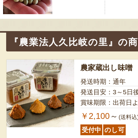
ビ
ゲ
ー
シ
『農業法人久比岐の里』の商
ョ
ン
農家蔵出し味噌
発送時期：通年
発送目安：3～5日
賞味期限：出荷日よ
￥2,100
～
(送料込
受付中
のし可