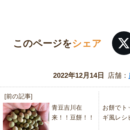
このページを
シェア
2022年12月14日
店舗：
[前の記事]
投
青豆吉川在
お餅でト
稿
来！！豆餅！！
ギ風レシ
ナ