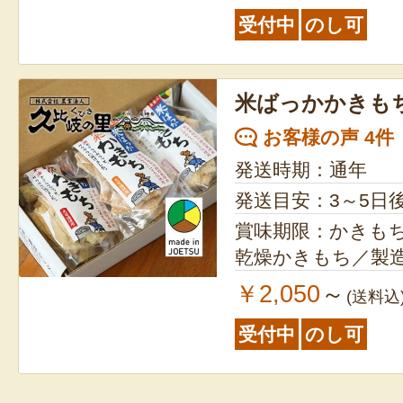
受付中
のし可
米ばっかかきも
お客様の声 4件
発送時期：通年
発送目安：3～5日
賞味期限：かきもち
乾燥かきもち／製
￥2,050
～
(送料込
受付中
のし可