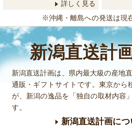
詳しく見る
発送時期：11月上
発送目安：3～5日
※沖縄・離島への発送は現
賞味期限：風味の
米後1ヵ月以内に
￥3,600
～
新潟直送計
(送料込
受付中
のし可
定
新潟直送計画は、県内最大級の産地
通販・ギフトサイトです。東京から
令和7年度米 新
（有機JAS認証
が、新潟の逸品を「独自の取材内容
す。
発送時期：9月下旬
発送目安：3～5日
新潟直送計画につ
賞味期限：風味の