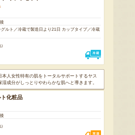
件
日後
／冷蔵で製造日より21日 カップタイプ／冷蔵
込)
太田農園が手塩にかけて育て
新潟市江南区で育てられた和
柔らか
たアールスメロン！イギリス
梨。有機質肥料と、すべての
魅力の
生まれの原種メロンの血をひ
実に袋をかける丁寧な手仕事
河・信
日本人女性特有の肌をトータルサポートするヤス
く、「メロンの王様」とも呼
によって、濃厚な甘みと美し
土壌で
保湿成分がしっとりやわらかな肌へと導きます。
ばれる高級メロンを農園より
い姿を持つ梨が生み出されま
ました
直送！お盆などの贈答用にも
す。「愛甘水」や「王秋」な
のもと
おすすめです。
ど、旬の品種をお届けしま
います
ルト化粧品
す。
ですよ
日後
込)