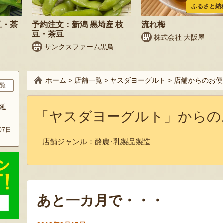
ふるさと納
豆・茶
予約注文：新潟 黒埼産 枝
流れ梅
豆・茶豆
株式会社 大阪屋
サンクスファーム黒鳥
ホーム
>
店舗一覧
>
ヤスダヨーグルト
>
店舗からのお便
覧
延
「ヤスダヨーグルト」からの
07日
店舗ジャンル：
酪農･乳製品製造
あと一カ月で・・・