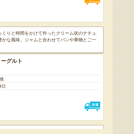
予約注文：新潟産 アールスメロ
ン（盆メロン）
予約注文：新潟県産 梨
予約注文
っくりと時間をかけて作ったクリーム状のナチュ
『情熱野菜の太田農園』
『くまの森ファーム』
豊かな風味。ジャムと合わせてパンや果物とご一
ヨーグルト
日後
8月7日 22:07 [神奈川県]
8月7日 21:55 [新潟県]
8月7
4日
製クリームで作った「モッツァレラチーズ」と、