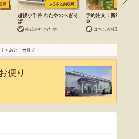
税可
ふるさと納税可
ふるさと納税
越後小千谷 わたやのへぎそ
予約注文：新潟産 枝豆
ば
豆
株式会社 わたや
はちしろ枝豆農園
り
>
あと一カ月で・・・
お便り