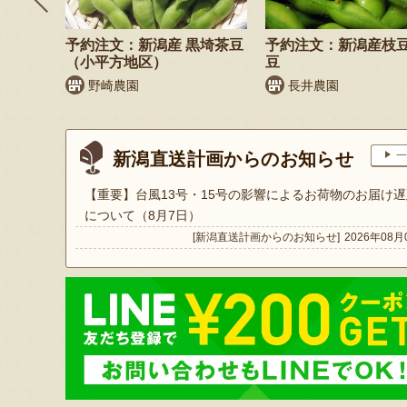
そば
予約注文：新潟産 黒埼茶豆
予約注文：新潟産枝
）
（小平方地区）
豆
野崎農園
長井農園
新潟直送計画からのお知らせ
一
【重要】台風13号・15号の影響によるお荷物のお届け遅
について（8月7日）
[新潟直送計画からのお知らせ]
2026年08月