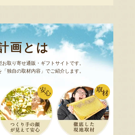
そのままでももちろん、お好みの料理に合わせて
翁飴
新潟産 枝豆・茶豆
流れ梅
『高橋孫左衛門商店』
『はちしろ枝豆農園』
チーズ
計画とは
日後
4日
込)
型お取り寄せ通販・ギフトサイトです。
を「独自の取材内容」でご紹介します。
スダヨーグルトの「アイスクリーム」と「フロー
など、お好みの組み合わせでお届けします！
ム＆フローズンヨーグルト
件