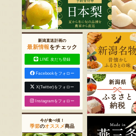
新潟直送計画の
最新情報
をチェック
LINE 友だち登録
Facebookをフォロー
X(Twitter)をフォロー
Instagramをフォロー
今が食べ頃！
季節
の
オススメ
商品