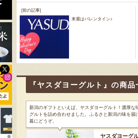
投
[前の記事]
稿
来週はバレンタイン♪
ナ
ビ
ゲ
ー
シ
ョ
ン
『ヤスダヨーグルト』の商品
新潟のギフトといえば、ヤスダヨーグルト！濃厚な
グルトを詰め合わせました。ふるさと新潟の味を届
暮にどうぞ。
ヤスダヨーグル