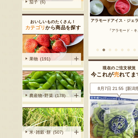
茄子 (6)
予約注文：新潟産 枝豆・
アラモードアイス・ジェラート
おいしいものたくさん！
『はちしろ枝豆
産シャインマ
カテゴリ
から商品を探す
『アラモード・キムラ』
陽くだもの園』
果物 (191)
現在のご注文状況
今これが
売
れてま
7 [神奈川県]
8月7日 21:55 [新潟県]
8月7日 21:12 [福島
農産物･野菜 (178)
米･雑穀･餅 (507)