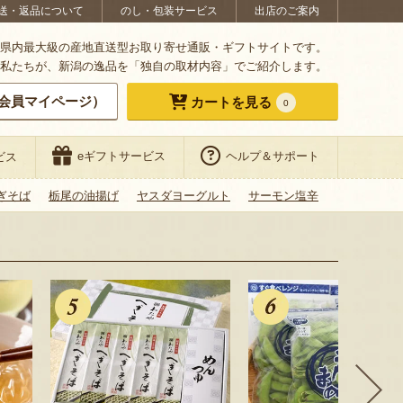
送・返品について
のし・包装サービス
出店のご案内
県内最大級の産地直送型お取り寄せ通販・ギフトサイトです。
私たちが、新潟の逸品を「独自の取材内容」でご紹介します。
会員マイページ）
カートを見る
0
eギフトサービス
ヘルプ＆サポート
ビス
ぎそば
栃尾の油揚げ
ヤスダヨーグルト
サーモン塩辛