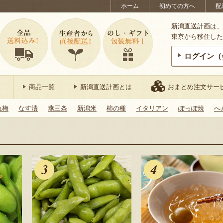
ホーム
初めての方へ
配
新潟直送計画は、
東京から移住した
ログイン（
商品一覧
新潟直送計画とは
おまとめ注文サー
れ梅
なす漬
燕三条
新潟米
柿の種
イタリアン
ぽっぽ焼
へ