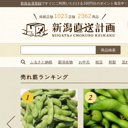
新規会員登録
ですぐにご利用いただける100円分のポイント進呈中！
1023
2362
掲載店舗
店舗
商品
検
索:
ふるさと納税
新潟名物
お中元
枝豆
和梨
流
売れ筋ランキング