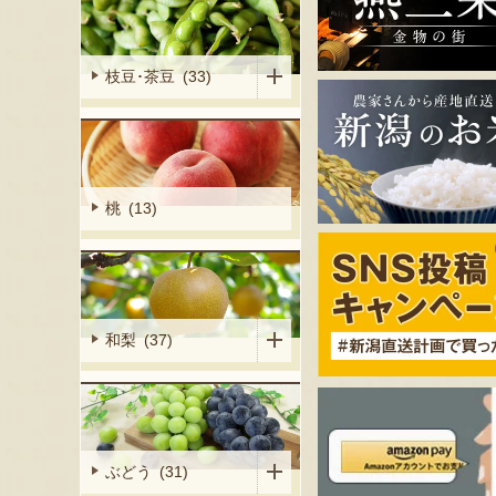
枝豆･茶豆 (33)
桃 (13)
和梨 (37)
ぶどう (31)