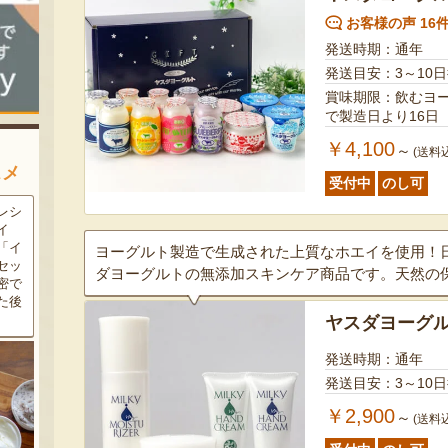
お客様の声 16
発送時期：通年
発送目安：3～10
賞味期限：飲むヨーグルト
で製造日より16日
￥4,100
～
(送料
スメ
受付中
のし可
農家
新潟の夏と言えば大阪屋の流
魚沼市だけで作られている
豆・
れ梅！国産の梅果汁とくずき
「深雪なす」を使ったなす漬
た枝
り風のゼリーの相性が抜群。
け。しっかりとした塩味が好
ヨーグルト製造で生成された上質なホエイを使用！
クの
爽やかな甘みとツルッとした
評で、地元の直売所で大人気
ダヨーグルトの無添加スキンケア商品です。天然の
し下
食感は一度食べたらクセにな
の商品です。夏はもちろん、
メ！
るはず！お中元にも喜ばれる
甘みがのった秋なすは特に絶
こと間違い無し！
品。新米との相性も抜群で
ヤスダヨーグ
す！
発送時期：通年
発送目安：3～10
￥2,900
～
(送料