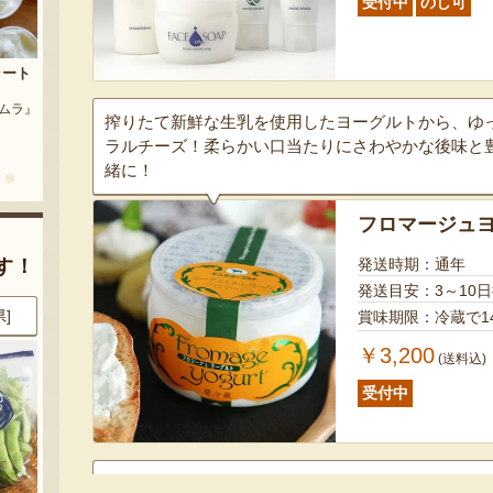
受付中
のし可
茶豆
流れ梅
農園』
予約注文：魚沼の定番 まるつた
『株式会社 大阪屋』
のなす漬け 深雪なす
搾りたて新鮮な生乳を使用したヨーグルトから、ゆ
ラルチーズ！柔らかい口当たりにさわやかな後味と
『農房 丸蔦食品』
緒に！
フロマージュ
発送時期：通年
す！
発送目安：3～10
県]
8月7日 21:12 [福島県]
8月7日 20:54 [新潟県]
賞味期限：冷蔵で1
￥3,200
(送料込)
受付中
ヤスダヨーグルトがこだわりの搾りたて生乳と自社