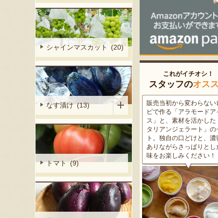
シャインマスカット (20)
これがイチオシ！
スタッフの
オス
細胞壁」由来
販売当初から変わらないレシ
この道50年の大ベテラン
なす漬け (13)
ぶどうを栽培
ピで作る「アラモードアイ
が育てた美味しい新潟枝
くだもの園の
ス」と、素材を活かした「イ
茶豆！手塩にかけて育て
ット。一般的
タリアンジェラート」のセッ
豆の甘味と深い香り、コ
緑色」のもの
ト。独自の口どけと、濃密で
ある旨味を是非一度お試
ら収穫する
ありながらさっぱりとした後
さい。お中元にもオスス
2種類をご用
味をお楽しみください！
トマト (9)