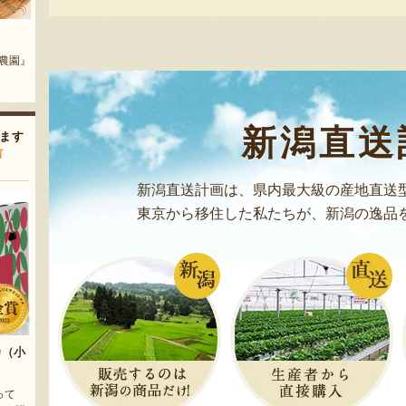
焼いて食べる「モッツァレラのこんがりチーズ」！
お召し上がり下さい！
黒十全茄子漬け
魚の焼き漬け
大阪屋』
『株式会社 坂井漬物商店』
『佐々木食品』
モッツァレラ
発送時期：通年
新潟直送
発送目安：3～10
ます
賞味期限：冷蔵で1
声
￥4,380
～
(送料
新潟直送計画は、県内最大級の産地直送
東京から移住した私たちが、新潟の逸品
受付中
のし可
搾りたての生乳を使いミルクの風味を活かした、ヤ
ズンヨーグルト」！バニラ、チョコ、ストロベリー
カ（小
アイスクリー
お客様の声 16
って
発送時期：通年