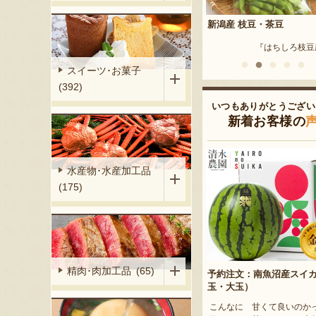
新潟産 枝豆・茶豆
流れ梅
孫左衛門商店』
『はちしろ枝豆農園』
『株式会社 
スイーツ･お菓子
(392)
いつもありがとうござい
新着お客様の
水産物･水産加工品
(175)
精肉･肉加工品 (65)
予約注文：南魚沼産スイ
玉・大玉）
こんなに 甘くて良いのか