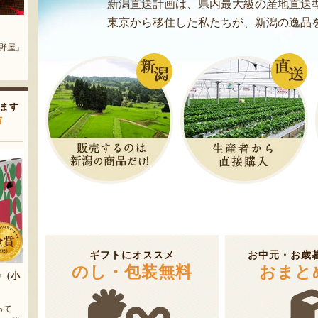
新潟直送計画は、県内最大級の産地直送
東京から移住した私たちが、新潟の逸品
地区）
新潟産 黒埼茶豆（小平方地区）
新潟産 黒埼茶豆（小平方地区）
農園』
『野崎農園』
『野崎農園』
ます
声
ギフトにオススメ
お中元・お歳
のし・包装無料
おまと
カ（小
って