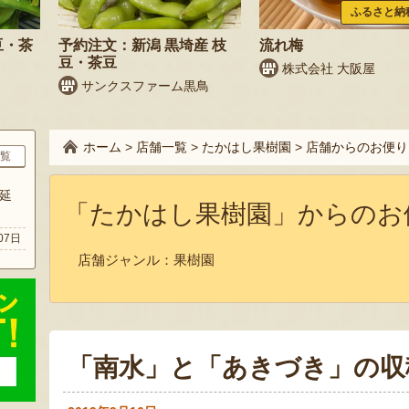
ふるさと納
豆・茶
予約注文：新潟 黒埼産 枝
流れ梅
豆・茶豆
株式会社 大阪屋
サンクスファーム黒鳥
ホーム
>
店舗一覧
>
たかはし果樹園
>
店舗からのお便り
覧
延
「たかはし果樹園」からのお
07日
店舗ジャンル：
果樹園
「南水」と「あきづき」の収