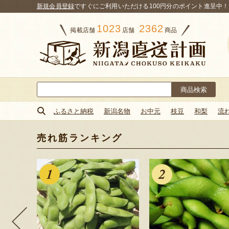
新規会員登録
ですぐにご利用いただける100円分のポイント進呈中！
1023
2362
掲載店舗
店舗
商品
検
索:
ふるさと納税
新潟名物
お中元
枝豆
和梨
流
売れ筋ランキング