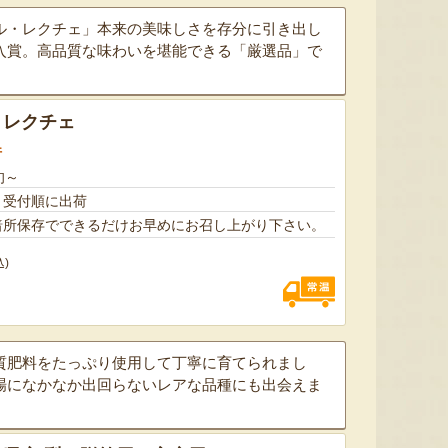
ル・レクチェ」本来の美味しさを存分に引き出し
入賞。高品質な味わいを堪能できる「厳選品」で
・レクチェ
件
旬～
、受付順に出荷
太田農園が手塩にかけて育て
新潟市江南区で育てられた和
柔らか
暗所保存でできるだけお早めにお召し上がり下さい。
たアールスメロン！イギリス
梨。有機質肥料と、すべての
魅力の
生まれの原種メロンの血をひ
実に袋をかける丁寧な手仕事
河・信
込)
く、「メロンの王様」とも呼
によって、濃厚な甘みと美し
土壌で
ばれる高級メロンを農園より
い姿を持つ梨が生み出されま
ました
直送！お盆などの贈答用にも
す。「愛甘水」や「王秋」な
のもと
おすすめです。
ど、旬の品種をお届けしま
います
す。
ですよ
質肥料をたっぷり使用して丁寧に育てられまし
場になかなか出回らないレアな品種にも出会えま