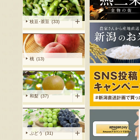
枝豆･茶豆 (33)
桃 (13)
和梨 (37)
ぶどう (31)