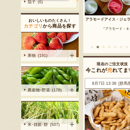
茄子 (6)
予約注文：新潟産 枝豆・
アラモードアイス・ジェラート
おいしいものたくさん！
『はちしろ枝豆
産シャインマ
カテゴリ
から商品を探す
『アラモード・キムラ』
陽くだもの園』
果物 (191)
現在のご注文状況
今これが
売
れてま
1 [千葉県]
8月7日 13:38 [群馬県]
8月7日 13:15 [神奈川
農産物･野菜 (178)
米･雑穀･餅 (507)