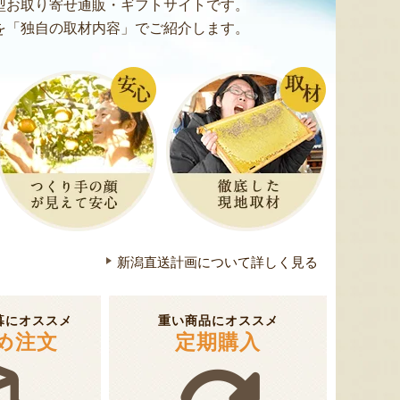
型お取り寄せ通販・ギフトサイトです。
を「独自の取材内容」でご紹介します。
梨（贈答用・家庭用）
網代焼
新潟産 
『土田農園』
『菓子道楽 新野屋』
新潟直送計画について詳しく見る
暮にオススメ
重い商品にオススメ
め注文
定期購入