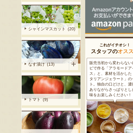
シャインマスカット (20)
これがイチオシ！
スタッフの
オス
細胞壁」由来
販売当初から変わらないレシ
この道50年の大ベテラン
なす漬け (13)
ぶどうを栽培
ピで作る「アラモードアイ
が育てた美味しい新潟枝
くだもの園の
ス」と、素材を活かした「イ
茶豆！手塩にかけて育て
ット。一般的
タリアンジェラート」のセッ
豆の甘味と深い香り、コ
緑色」のもの
ト。独自の口どけと、濃密で
ある旨味を是非一度お試
ら収穫する
ありながらさっぱりとした後
さい。お中元にもオスス
2種類をご用
味をお楽しみください！
トマト (9)