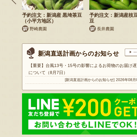
そば
予約注文：新潟産 黒埼茶豆
予約注文：新潟産枝
）
（小平方地区）
豆
野崎農園
長井農園
新潟直送計画からのお知らせ
一
【重要】台風13号・15号の影響によるお荷物のお届け遅
について（8月7日）
[新潟直送計画からのお知らせ]
2026年08月