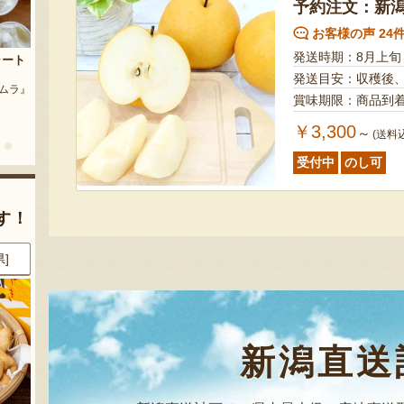
予約注文：新潟
お客様の声 24
茶豆
発送時期：8月上旬
流れ梅
農園』
予約注文：魚沼の定番 まるつた
発送目安：収穫後
『株式会社 大阪屋』
のなす漬け 深雪なす
賞味期限：商品到
『農房 丸蔦食品』
￥3,300
～
(送料
受付中
のし可
す！
県]
8月7日 13:15 [神奈川県]
8月7日 13:15 [神奈川県]
新潟直送