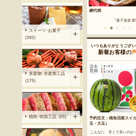
用）
網代焼
新潟産 黒埼茶豆（小平方
『土田農園』
『菓子道楽 新野屋』
『野崎
スイーツ･お菓子
(392)
いつもありがとうござい
新着お客様の
水産物･水産加工品
(175)
精肉･肉加工品 (65)
予約注文：南魚沼産スイ
玉・大玉）
こんなに 甘くて良いのか