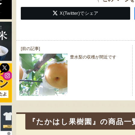
X(Twitter)でシェア
投
[前の記事]
稿
豊水梨の収穫が間近です
ナ
ビ
ゲ
ー
シ
ョ
ン
『たかはし果樹園』の商品一