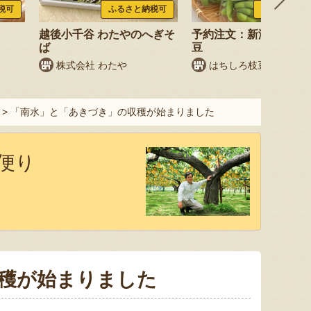
税可
ふるさと納税可
ふるさと納税
越後小千谷 わたやのへぎそ
予約注文：新潟産 枝豆
ば
豆
株式会社 わたや
はちしろ枝豆農園
>
「南水」と「あきづき」の収穫が始まりました
便り
穫が始まりました