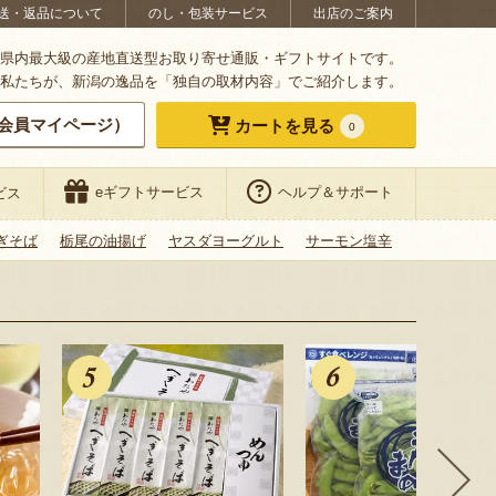
送・返品について
のし・包装サービス
出店のご案内
県内最大級の産地直送型お取り寄せ通販・ギフトサイトです。
私たちが、新潟の逸品を「独自の取材内容」でご紹介します。
会員マイページ）
カートを見る
0
eギフトサービス
ヘルプ＆サポート
ビス
ぎそば
栃尾の油揚げ
ヤスダヨーグルト
サーモン塩辛