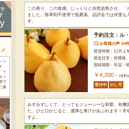
この香り、この食感。じっくりと自然追熟させ、「
ました。除草剤不使用で低農薬、品評会では何度も
す。
予約注文：ル
お客様の声 10
スメ
発送時期：12月上
発送目安：収穫後
農家
新潟の夏と言えば大阪屋の流
魚沼市だけで作られている
賞味期限：常温・
豆・
れ梅！国産の梅果汁とくずき
「深雪なす」を使ったなす漬
た枝
り風のゼリーの相性が抜群。
け。しっかりとした塩味が好
￥4,200
～
(送料
クの
爽やかな甘みとツルッとした
評で、地元の直売所で大人気
し下
食感は一度食べたらクセにな
の商品です。夏はもちろん、
受付中
のし可
メ！
るはず！お中元にも喜ばれる
甘みがのった秋なすは特に絶
こと間違い無し！
品。新米との相性も抜群で
す！
みずみずしくて、とってもジューシーな和梨。有機
た。ひと口かじると、濃厚な果汁があふれます！市
すよ。