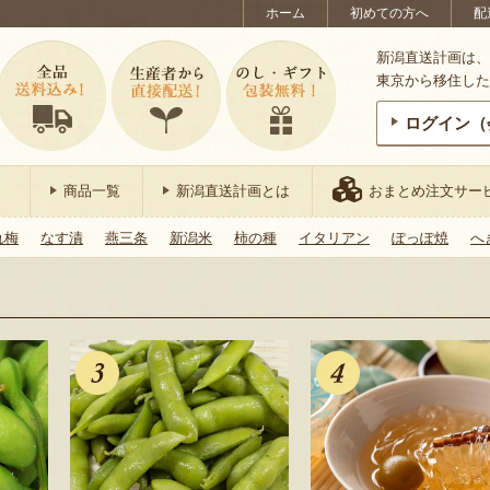
ホーム
初めての方へ
配
新潟直送計画は、
東京から移住した
ログイン（
商品一覧
新潟直送計画とは
おまとめ注文サー
れ梅
なす漬
燕三条
新潟米
柿の種
イタリアン
ぽっぽ焼
へ