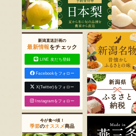
新潟直送計画の
最新情報
をチェック
LINE 友だち登録
Facebookをフォロー
X(Twitter)をフォロー
Instagramをフォロー
今が食べ頃！
季節
の
オススメ
商品