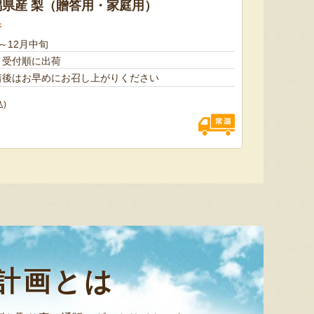
県産 梨（贈答用・家庭用）
件
～12月中旬
予約注文：新潟産 アールスメロ
ン（盆メロン）
予約注文：新潟県産 梨
予約注文
、受付順に出荷
着後はお早めにお召し上がりください
『情熱野菜の太田農園』
『くまの森ファーム』
込)
8月7日 13:41 [千葉県]
8月7日 13:38 [群馬県]
8月7
計画とは