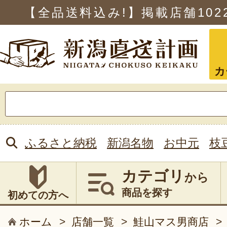
【全品送料込み!】掲載店舗
102
カ
検
索:
ふるさと納税
新潟名物
お中元
枝
カテゴリ
から
商品を探す
初めての方へ
ホーム
>
店舗一覧
>
鮭山マス男商店
>