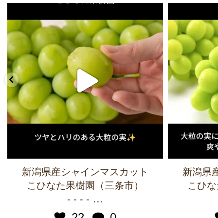
新潟県産シャインマスカット
新潟県
こひなた果樹園（三条市）
こひな
...
- - - -
22
0