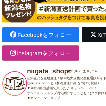
Facebookをフォロー
X(
Instagramをフォロー
niigata_shop
1,877
16,714
新潟産品を産地直送！県内最大規模の産直通販サイト
@niigata_shop と #新潟直送計画 をつけて投稿📱
▼ #新潟直送計画で買ったよ キャンペーン中！
オンラインショップ内で紹介することも！(タグ付けも
▼オンラインショップ