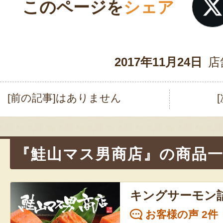
このページを
シェア
2017年11月24日
店
[前の記事]はありません
投
稿
ナ
『鮭山マス男商店』の商品
ビ
ゲ
キングサーモン
ー
お客様の声 2件
シ