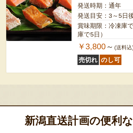
発送時期：通年
ョ
発送目安：3～5日
ン
賞味期限：冷凍庫で
庫で5日）
￥3,800
～
(送料込
売切れ
のし可
新潟直送計画の便利