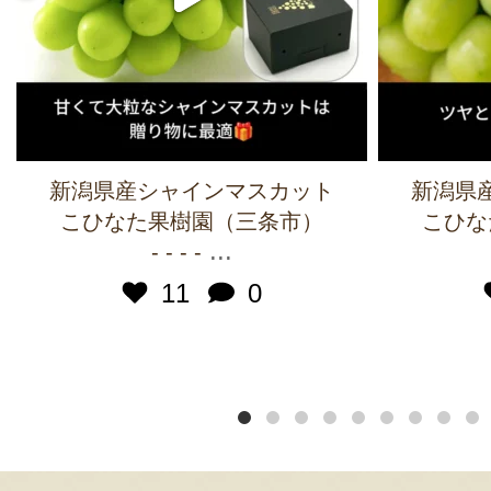
新潟県産シャインマスカット
新潟県
こひなた果樹園（三条市）
こひな
...
- - - -
11
0