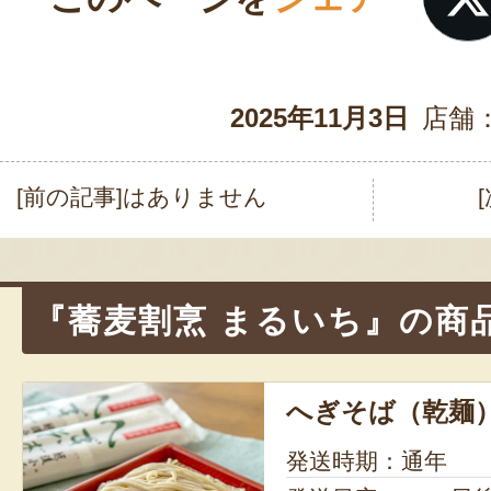
2025年11月3日
店舗
[前の記事]はありません
投
稿
ナ
『蕎麦割烹 まるいち』の商
ビ
ゲ
へぎそば（乾麺
ー
シ
発送時期：通年