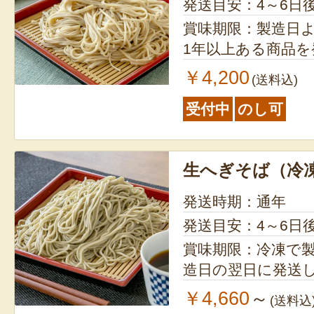
ョ
発送目安：4～6日
賞味期限：製造日より2年 ※
ン
1年以上ある商品
￥4,200
(送料込)
受付中
のし可
生へぎそば（冷
発送時期：通年
発送目安：4～6日
賞味期限：冷凍で製造
造日の翌日に発送
￥4,660
～
(送料込