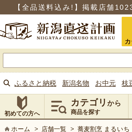
【全品送料込み!】掲載店舗
102
カ
検
索:
ふるさと納税
新潟名物
お中元
枝
カテゴリ
から
商品を探す
初めての方へ
ホーム
>
店舗一覧
>
蕎麦割烹 まるいち