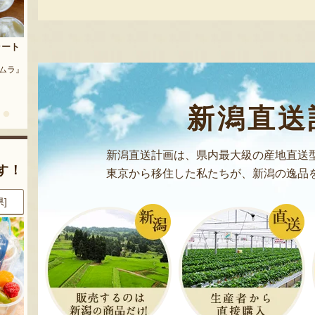
茶豆
流れ梅
農園』
予約注文：魚沼の定番 まるつた
『株式会社 大阪屋』
のなす漬け 深雪なす
『農房 丸蔦食品』
新潟直送
新潟直送計画は、県内最大級の産地直送
す！
東京から移住した私たちが、新潟の逸品
県]
8月8日 10:11 [埼玉県]
8月8日 10:11 [東京都]