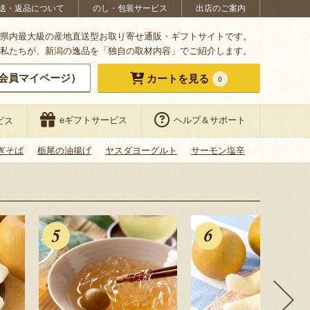
送・返品について
のし・包装サービス
出店のご案内
県内最大級の産地直送型お取り寄せ通販・ギフトサイトです。
私たちが、新潟の逸品を「独自の取材内容」でご紹介します。
会員マイページ）
カートを見る
0
eギフトサービス
ヘルプ＆サポート
ビス
ぎそば
栃尾の油揚げ
ヤスダヨーグルト
サーモン塩辛