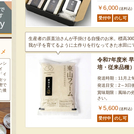
￥6,000
(送料込)
受付中
のし可
生産者の原直治さんが手掛ける自慢のお米。標高30
我が子を育てるように土作りを行なってきた水田に
スメ
令和7年度米 
農家
新潟の夏と言えば大阪屋の流
魚沼市だけで作られている
培・従来品種
豆・
れ梅！国産の梅果汁とくずき
「深雪なす」を使ったなす漬
た枝
り風のゼリーの相性が抜群。
け。しっかりとした塩味が好
発送時期：11月上
クの
爽やかな甘みとツルッとした
評で、地元の直売所で大人気
し下
食感は一度食べたらクセにな
の商品です。夏はもちろん、
発送目安：2～3日
メ！
るはず！お中元にも喜ばれる
甘みがのった秋なすは特に絶
賞味期限：風味の
こと間違い無し！
品。新米との相性も抜群で
さい。
す！
￥5,600
(送料込)
受付中
のし可