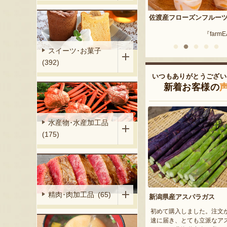
茶豆
佐渡産フローズンフルーツ
笹だんご詰め合わせ
『久保農園』
『farmEASE』
『田中屋
スイーツ･お菓子
(392)
いつもありがとうござい
新着お客様の
水産物･水産加工品
(175)
精肉･肉加工品 (65)
新潟県産アスパラガス
初めて購入しました。注文
速に届き、とても立派なア