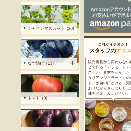
シャインマスカット (20)
これがイチオシ！
スタッフの
オス
細胞壁」由来
販売当初から変わらないレシ
この道50年の大ベテラン
なす漬け (13)
ぶどうを栽培
ピで作る「アラモードアイ
が育てた美味しい新潟枝
くだもの園の
ス」と、素材を活かした「イ
茶豆！手塩にかけて育て
ット。一般的
タリアンジェラート」のセッ
豆の甘味と深い香り、コ
緑色」のもの
ト。独自の口どけと、濃密で
ある旨味を是非一度お試
ら収穫する
ありながらさっぱりとした後
さい。お中元にもオスス
2種類をご用
味をお楽しみください！
トマト (9)