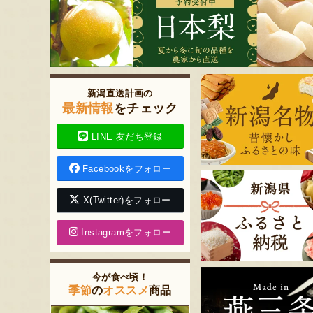
新潟直送計画の
最新情報
をチェック
LINE 友だち登録
Facebookをフォロー
X(Twitter)をフォロー
Instagramをフォロー
今が食べ頃！
季節
の
オススメ
商品