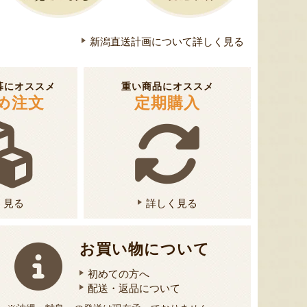
新潟県産 枝豆・茶豆
佐渡産フローズンフルーツ
笹だん
新潟直送計画について詳しく見る
『久保農園』
『farmEASE』
暮にオススメ
重い商品にオススメ
め注文
定期購入
く見る
詳しく見る
お買い物について
初めての方へ
配送・返品について