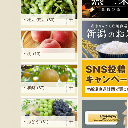
枝豆･茶豆 (33)
桃 (13)
和梨 (37)
ぶどう (31)