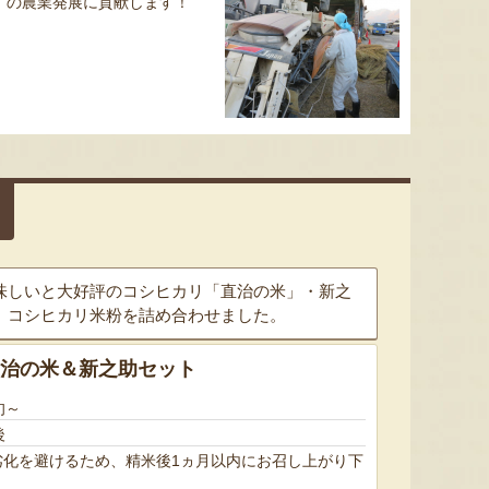
の農業発展に貢献します！
味しいと大好評のコシヒカリ「直治の米」・新之
、コシヒカリ米粉を詰め合わせました。
直治の米＆新之助セット
旬～
後
劣化を避けるため、精米後1ヵ月以内にお召し上がり下