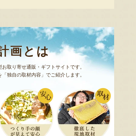
予約注文：新潟産 アールスメロ
ン（盆メロン）
予約注文：新潟県産 梨
予約注文
『情熱野菜の太田農園』
『くまの森ファーム』
計画とは
型お取り寄せ通販・ギフトサイトです。
を「独自の取材内容」でご紹介します。
8月8日 10:27 [新潟県]
8月8日 10:18 [新潟県]
8月8