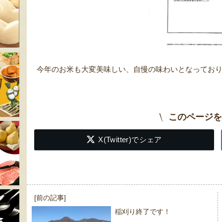
今年のお米も大変美味しい、自慢の味わいとなってお
このページを
X(Twitter)でシェア
投
[前の記事]
稿
稲刈り終了です！
ナ