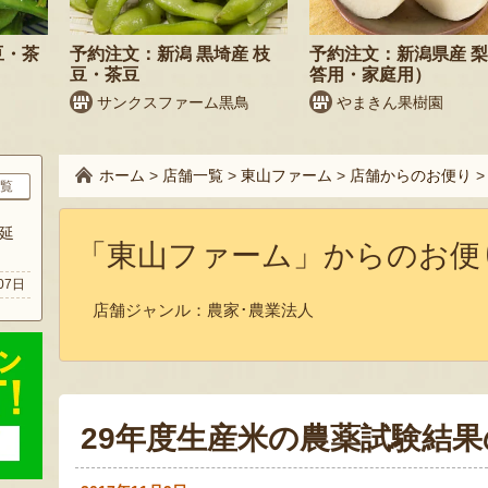
豆・茶
予約注文：新潟 黒埼産 枝
予約注文：新潟県産 
豆・茶豆
答用・家庭用）
サンクスファーム黒鳥
やまきん果樹園
ホーム
>
店舗一覧
>
東山ファーム
>
店舗からのお便り
覧
延
「東山ファーム」からのお便
07日
店舗ジャンル：
農家･農業法人
29年度生産米の農薬試験結