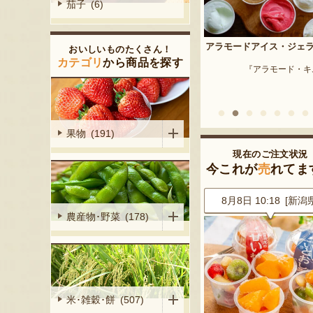
茄子 (6)
予約注文：新潟産 枝豆・
アラモードアイス・ジェラート
おいしいものたくさん！
『はちしろ枝豆
産シャインマ
カテゴリ
から商品を探す
『アラモード・キムラ』
陽くだもの園』
果物 (191)
現在のご注文状況
今これが
売
れてま
7 [新潟県]
8月8日 10:18 [新潟県]
8月8日 10:18 [新潟
農産物･野菜 (178)
米･雑穀･餅 (507)