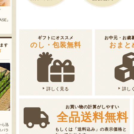
新潟県産 梨（贈答用・家庭用）
新潟県産 枝豆
本店』
『たかはし果樹園』
『しみず農園』
ギフトにオススメ
お中元・お歳
のし・包装無料
おまと
ます
声
詳しく見る
詳し
お買い物の計算がしやすい
全品送料無料
から迅
もしくは「送料込み」の表示価格と
スパラ