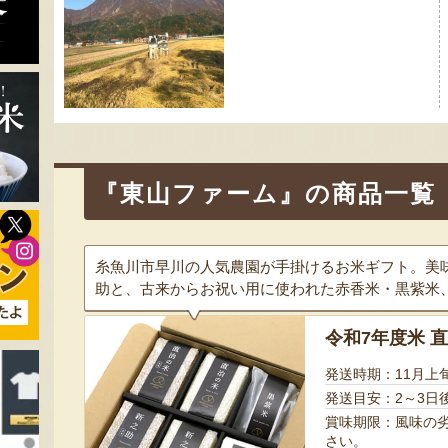
ビ
ゲ
ー
シ
ョ
ン
『東山ファーム』の商品一覧
糸魚川市早川の人気農園が手掛けるお米ギフト。美
助と、古来からお祝い用に使われた赤香米・黒紫米
令和7年度米 
発送時期：11月上
発送目安：2～3日
賞味期限：風味の
さい。