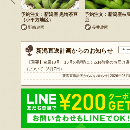
鬼もろこ
予約注文：新潟産 黒埼茶豆
予約注文：新潟産枝
（小平方地区）
豆
く
野崎農園
長井農園
新潟直送計画からのお知らせ
一
【重要】台風13号・15号の影響によるお荷物のお届け遅
について（8月7日）
[新潟直送計画からのお知らせ]
2026年08月