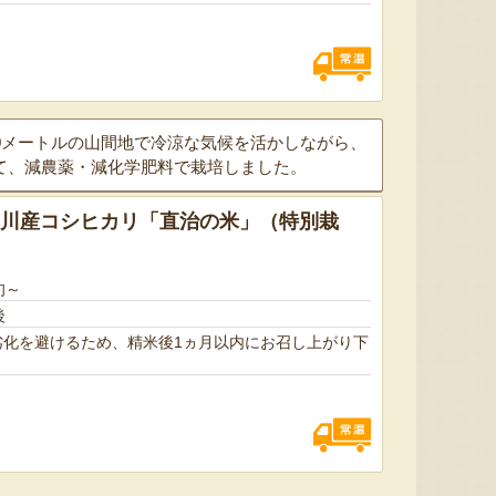
0メートルの山間地で冷涼な気候を活かしながら、
て、減農薬・減化学肥料で栽培しました。
早川産コシヒカリ「直治の米」（特別栽
太田農園が手塩にかけて育て
新潟市江南区で育てられた和
柔らか
）
たアールスメロン！イギリス
梨。有機質肥料と、すべての
魅力の
生まれの原種メロンの血をひ
実に袋をかける丁寧な手仕事
河・信
旬～
く、「メロンの王様」とも呼
によって、濃厚な甘みと美し
土壌で
ばれる高級メロンを農園より
い姿を持つ梨が生み出されま
ました
後
直送！お盆などの贈答用にも
す。「愛甘水」や「王秋」な
のもと
劣化を避けるため、精米後1ヵ月以内にお召し上がり下
おすすめです。
ど、旬の品種をお届けしま
います
す。
ですよ