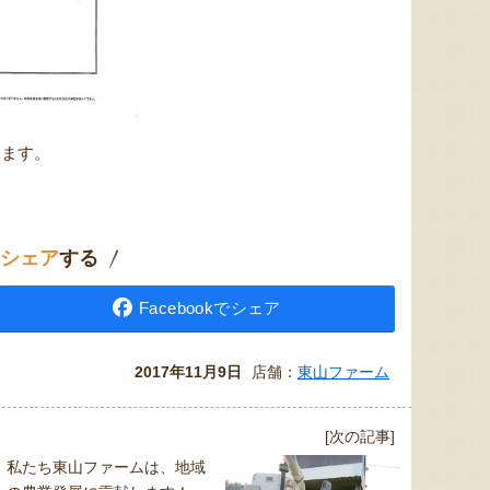
ります。
シェア
する
Facebookでシェア
2017年11月9日
店舗：
東山ファーム
[次の記事]
私たち東山ファームは、地域