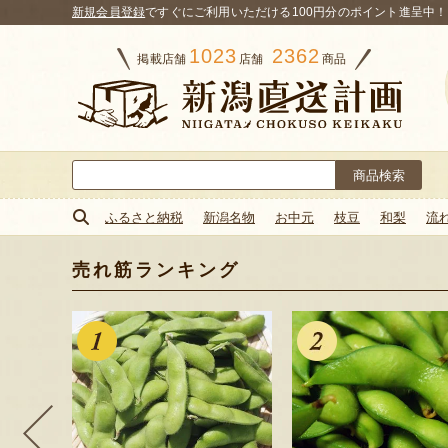
新規会員登録
ですぐにご利用いただける100円分のポイント進呈中！
1023
2362
掲載店舗
店舗
商品
検
索:
ふるさと納税
新潟名物
お中元
枝豆
和梨
流
売れ筋ランキング