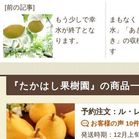
[前の記事]
投
もう少しで幸
まもなく
稿
水が終了とな
水」「あ
ナ
ります。
き」の収
ビ
す
ゲ
ー
シ
『たかはし果樹園』の商品
ョ
ン
予約注文：ル・
お客様の声 10
発送時期：12月上