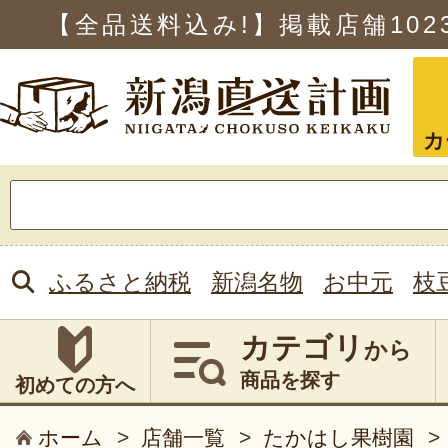
【全品送料込み!】掲載店舗
102
カ
検
索:
ふるさと納税
新潟名物
お中元
枝
カテゴリ
から
商品を探す
初めての方へ
ホーム
>
店舗一覧
>
たかはし果樹園
>