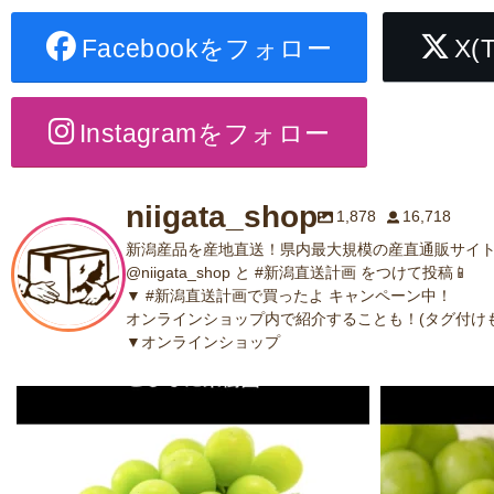
Facebookをフォロー
X(
Instagramをフォロー
niigata_shop
1,878
16,718
新潟産品を産地直送！県内最大規模の産直通販サイト
@niigata_shop と #新潟直送計画 をつけて投稿📱
▼ #新潟直送計画で買ったよ キャンペーン中！
オンラインショップ内で紹介することも！(タグ付けも
▼オンラインショップ