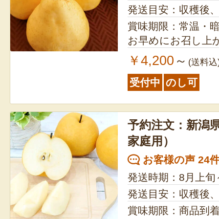
発送目安：収穫後
賞味期限：常温・
お早めにお召し上
￥4,200
～
(送料込
受付中
のし可
予約注文：新潟県
家庭用）
お客様の声 24
発送時期：8月上旬
発送目安：収穫後
賞味期限：商品到