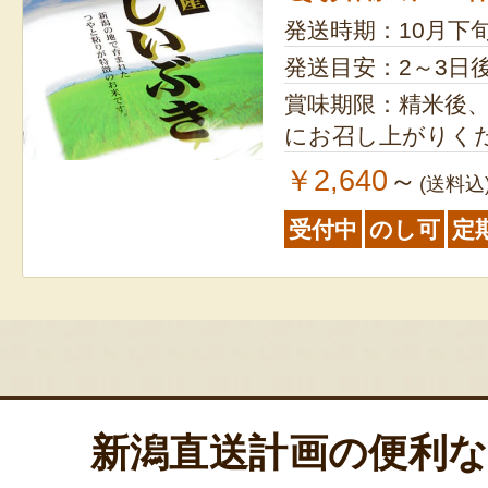
発送時期：10月下
発送目安：2～3日
賞味期限：精米後、
にお召し上がりく
￥2,640
～
(送料込
受付中
のし可
定
新潟直送計画の便利