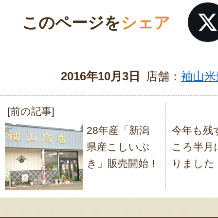
このページを
シェア
2016年10月3日
店舗：
袖山米
[前の記事]
投
28年産「新潟
今年も残
稿
県産こしいぶ
ころ半月
ナ
き」販売開始！
りました
ビ
ゲ
ー