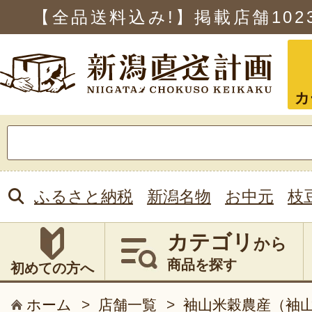
【全品送料込み!】掲載店舗
102
カ
検
索:
ふるさと納税
新潟名物
お中元
枝
カテゴリ
から
商品を探す
初めての方へ
ホーム
>
店舗一覧
>
袖山米穀農産（袖