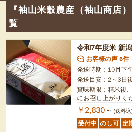
シ
『袖山米穀農産（袖山商店）
ョ
覧
ン
令和7年度米 新
お客様の声 6件
発送時期：10月下
発送目安：2～3日
賞味期限：精米後、
にお召し上がりく
￥2,830
～
(送料込
受付中
のし可
定