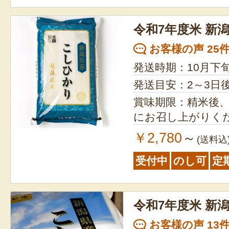
令和7年度米 新
お客様の声 25
発送時期：10月下
発送目安：2～3日
賞味期限：精米後、
にお召し上がりく
￥2,780
～
(送料込
受付中
のし可
定
令和7年度米 新
お客様の声 13