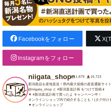
Facebookをフォロー
X(
Instagramをフォロー
niigata_shop
1,879
16,723
新潟産品を産地直送！県内最大規模の産直通販サイト
@niigata_shop と #新潟直送計画 をつけて投稿📱
▼ #新潟直送計画で買ったよ キャンペーン中！
オンラインショップ内で紹介することも！(タグ付けも
▼オンラインショップ