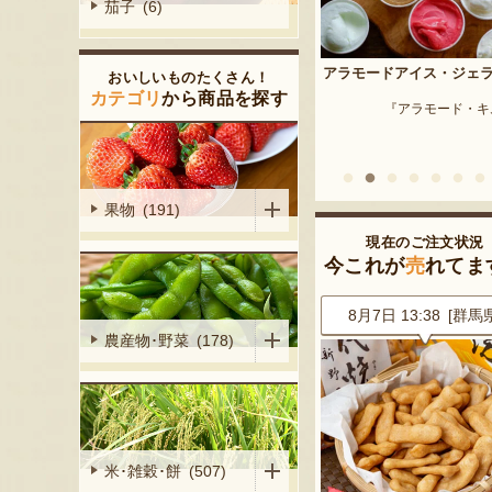
茄子 (6)
予約注文：新潟産 枝豆・
アラモードアイス・ジェラート
おいしいものたくさん！
『はちしろ枝豆
産シャインマ
カテゴリ
から商品を探す
『アラモード・キムラ』
陽くだもの園』
果物 (191)
現在のご注文状況
今これが
売
れてま
1 [千葉県]
8月7日 13:38 [群馬県]
8月7日 13:15 [神奈川
農産物･野菜 (178)
米･雑穀･餅 (507)