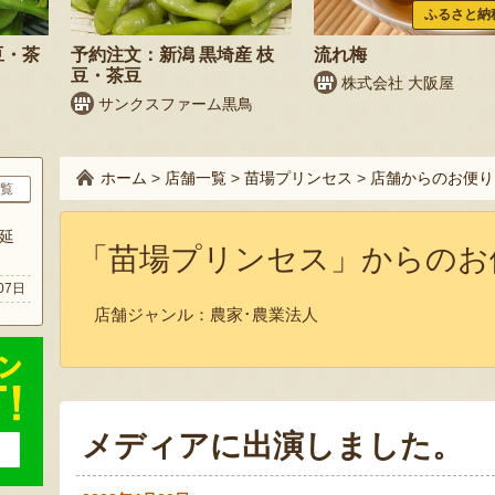
ふるさと納
豆・茶
予約注文：新潟 黒埼産 枝
流れ梅
豆・茶豆
株式会社 大阪屋
サンクスファーム黒鳥
ホーム
>
店舗一覧
>
苗場プリンセス
>
店舗からのお便り
覧
延
「苗場プリンセス」からのお
07日
店舗ジャンル：
農家･農業法人
メディアに出演しました。