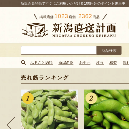
新規会員登録
ですぐにご利用いただける100円分のポイント進呈中！
1023
2362
掲載店舗
店舗
商品
検
索:
ふるさと納税
新潟名物
お中元
枝豆
和梨
流
売れ筋ランキング