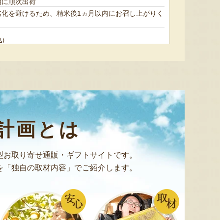
期に順次出荷
劣化を避けるため、精米後1ヵ月以内にお召し上がりく
梨（贈答用・家庭用）
網代焼
新潟産 
『土田農園』
『菓子道楽 新野屋』
込)
ご飯です。1パックでお茶碗約1膳分。容器のま
もちもち食感と甘みは、まさに新潟が誇るブラン
計画とは
カリのパックごはん（特別栽培米）
型お取り寄せ通販・ギフトサイトです。
を「独自の取材内容」でご紹介します。
後
賞味期限：製造日より1年 ※賞味期限が2ヶ月以上の商品を発送します
込)