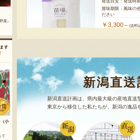
発送目安：発送時
賞味期限：風味の
地区）
新潟産 黒埼茶豆（小平方地区）
新潟産 黒埼茶豆（小平方地区）
ださい
農園』
『野崎農園』
『野崎農園』
￥3,300
～
(送料
受付中
のし可
ます
声
自然豊かな津南町で育った魚沼産コシヒカリのパック
ま電子レンジで温めてください。食べごたえのある
ド米！
新潟直送
魚沼産コシヒ
お客様の声 1件
新潟直送計画は、県内最大級の産地直送
発送時期：通年
東京から移住した私たちが、新潟の逸品
発送目安：3～5日
カ（小
￥3,800
～
(送料
って
受付中
のし可