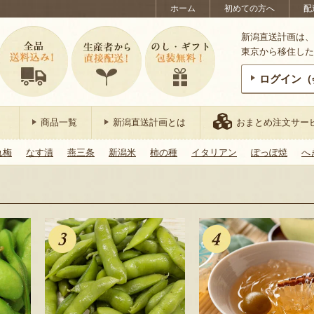
ホーム
初めての方へ
配
新潟直送計画は、
東京から移住した
ログイン（
商品一覧
新潟直送計画とは
おまとめ注文サー
れ梅
なす漬
燕三条
新潟米
柿の種
イタリアン
ぽっぽ焼
へ