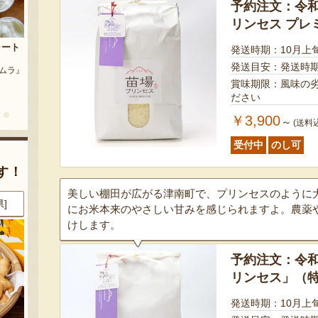
予約注文：令和
リンセス プレ
茶豆
流れ梅
発送時期：10月上
農園』
予約注文：魚沼の定番 まるつた
発送目安：発送時
『株式会社 大阪屋』
のなす漬け 深雪なす
賞味期限：風味の
『農房 丸蔦食品』
ださい
￥3,900
～
(送料
受付中
のし可
す！
美しい棚田が広がる津南町で、プリンセスのように
県]
8月7日 13:15 [神奈川県]
8月7日 13:15 [神奈川県]
にお米本来のやさしい甘みを感じられますよ。農薬
けします。
予約注文：令和
リンセス」（
発送時期：10月上