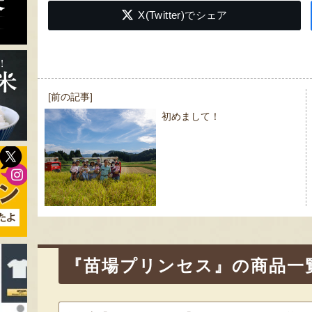
X(Twitter)でシェア
投
[前の記事]
稿
初めまして！
ナ
ビ
ゲ
ー
シ
ョ
ン
『苗場プリンセス』の商品一