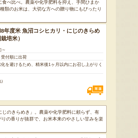
に食べ比べ。農薬や化学肥料を抑え、手間ひまか
2種類のお米は、大切な方への贈り物にもぴったり
8年度米 魚沼コシヒカリ・にじのきらめ
別栽培米）
旬～
、受付順に出荷
劣化を避けるため、精米後1ヶ月以内にお召し上がりく
太田農園が手塩にかけて育て
新潟市江南区で育てられた和
柔らか
たアールスメロン！イギリス
梨。有機質肥料と、すべての
魅力の
生まれの原種メロンの血をひ
実に袋をかける丁寧な手仕事
河・信
込)
く、「メロンの王様」とも呼
によって、濃厚な甘みと美し
土壌で
ばれる高級メロンを農園より
い姿を持つ梨が生み出されま
ました
直送！お盆などの贈答用にも
す。「愛甘水」や「王秋」な
のもと
おすすめです。
ど、旬の品種をお届けしま
います
す。
ですよ
にじのきらめき」。農薬や化学肥料に頼らず、有
がりの香りが抜群で、お米本来のやさしい甘みを楽