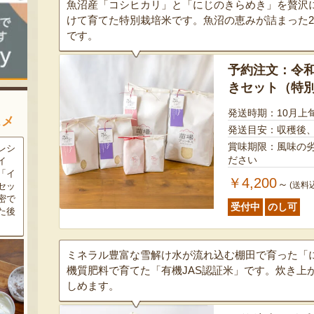
魚沼産「コシヒカリ」と「にじのきらめき」を贅沢
けて育てた特別栽培米です。魚沼の恵みが詰まった
です。
予約注文：令和
きセット（特
発送時期：10月上
スメ
発送目安：収穫後
賞味期限：風味の
農家
新潟の夏と言えば大阪屋の流
魚沼市だけで作られている
ださい
豆・
れ梅！国産の梅果汁とくずき
「深雪なす」を使ったなす漬
た枝
り風のゼリーの相性が抜群。
け。しっかりとした塩味が好
￥4,200
～
(送料
クの
爽やかな甘みとツルッとした
評で、地元の直売所で大人気
し下
食感は一度食べたらクセにな
の商品です。夏はもちろん、
受付中
のし可
メ！
るはず！お中元にも喜ばれる
甘みがのった秋なすは特に絶
こと間違い無し！
品。新米との相性も抜群で
す！
ミネラル豊富な雪解け水が流れ込む棚田で育った「
機質肥料で育てた「有機JAS認証米」です。炊き上
しめます。