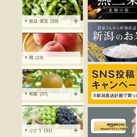
枝豆･茶豆 (33)
桃 (13)
和梨 (37)
ぶどう (31)