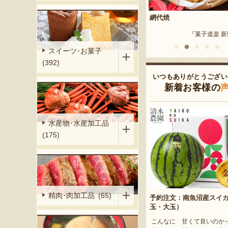
用）
網代焼
新潟産 黒埼茶豆（小平方
『土田農園』
『菓子道楽 新野屋』
『野崎
スイーツ･お菓子
(392)
いつもありがとうござい
新着お客様の
水産物･水産加工品
(175)
精肉･肉加工品 (65)
予約注文：南魚沼産スイ
玉・大玉）
こんなに 甘くて良いのか