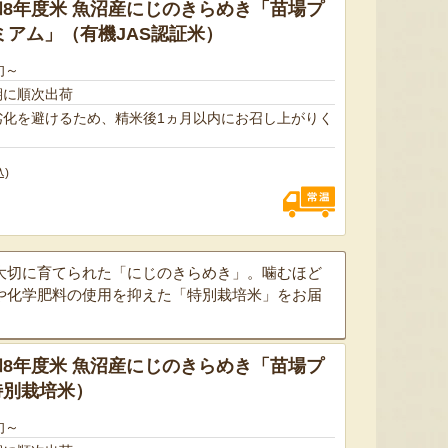
8年度米 魚沼産にじのきらめき「苗場プ
ミアム」（有機JAS認証米）
予約注文：新潟産 アールスメロ
旬～
ン（盆メロン）
予約注文：新潟県産 梨
予約注文
期に順次出荷
『情熱野菜の太田農園』
『くまの森ファーム』
劣化を避けるため、精米後1ヵ月以内にお召し上がりく
込)
大切に育てられた「にじのきらめき」。噛むほど
8月7日 13:41 [千葉県]
8月7日 13:38 [群馬県]
8月7
や化学肥料の使用を抑えた「特別栽培米」をお届
8年度米 魚沼産にじのきらめき「苗場プ
特別栽培米）
旬～