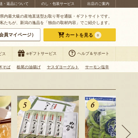
送・返品について
のし・包装サービス
出店のご案内
県内最大級の産地直送型お取り寄せ通販・ギフトサイトです。
私たちが、新潟の逸品を「独自の取材内容」でご紹介します。
会員マイページ）
カートを見る
0
eギフトサービス
ヘルプ＆サポート
ビス
ぎそば
栃尾の油揚げ
ヤスダヨーグルト
サーモン塩辛