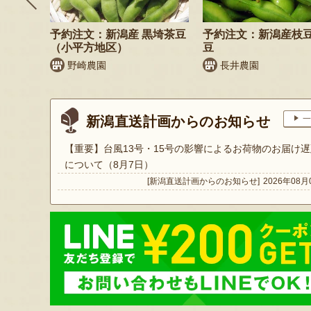
そば
予約注文：新潟産 黒埼茶豆
予約注文：新潟産枝
）
（小平方地区）
豆
野崎農園
長井農園
新潟直送計画からのお知らせ
一
【重要】台風13号・15号の影響によるお荷物のお届け遅
について（8月7日）
[新潟直送計画からのお知らせ]
2026年08月