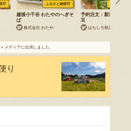
税可
ふるさと納税可
ふるさと納税
越後小千谷 わたやのへぎそ
予約注文：新潟産 枝豆
ば
豆
株式会社 わたや
はちしろ枝豆農園
>
メディアに出演しました。
便り