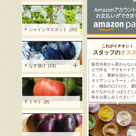
シャインマスカット (20)
これがイチオシ！
スタッフの
オス
細胞壁」由来
販売当初から変わらないレシ
この道50年の大ベテラン
なす漬け (13)
ぶどうを栽培
ピで作る「アラモードアイ
が育てた美味しい新潟枝
くだもの園の
ス」と、素材を活かした「イ
茶豆！手塩にかけて育て
ット。一般的
タリアンジェラート」のセッ
豆の甘味と深い香り、コ
緑色」のもの
ト。独自の口どけと、濃密で
ある旨味を是非一度お試
ら収穫する
ありながらさっぱりとした後
さい。お中元にもオスス
2種類をご用
味をお楽しみください！
トマト (9)