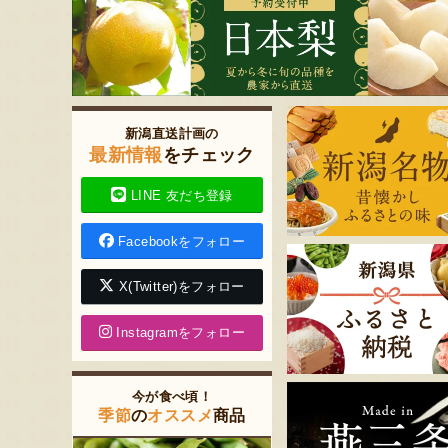
新潟直送計画の
最新情報
をチェック
LINE 友だち登録
Facebookをフォロー
X(Twitter)をフォロー
Instagramをフォロー
今が食べ頃！
季節
の
オススメ
商品