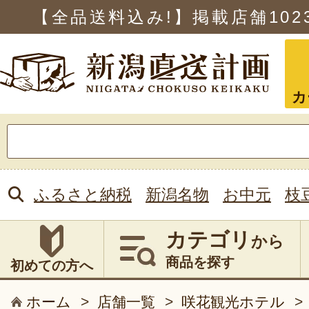
【全品送料込み!】掲載店舗
102
カ
検
索:
ふるさと納税
新潟名物
お中元
枝
カテゴリ
から
商品を探す
初めての方へ
ホーム
>
店舗一覧
>
咲花観光ホテル
>