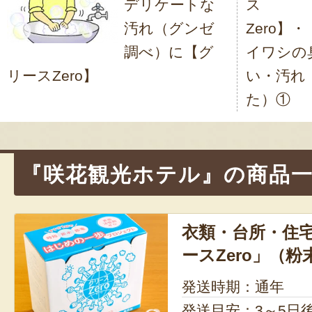
デリケートな
ス
ビ
汚れ（グンゼ
Zero】
ゲ
調べ）に【グ
イワシの
ー
リースZero】
い・汚れ
シ
た）①
ョ
ン
『咲花観光ホテル』の商品
衣類・台所・住宅
ースZero」（
発送時期：通年
発送目安：3～5日