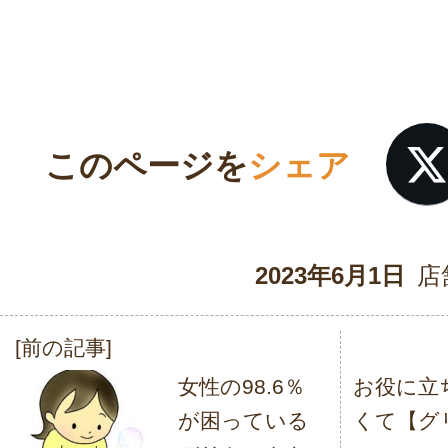
このページを
シェア
2023年6月1日
店
[前の記事]
投
女性の98.6％
お役に立
稿
が困っている
くて【グ
ナ