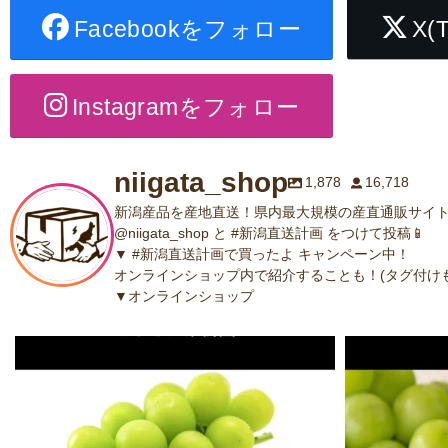
Facebookをフォロー
X(
Instagramをフォロー
niigata_shop
1,878
16,718
新潟産品を産地直送！県内最大規模の産直通販サイト
@niigata_shop と #新潟直送計画 をつけて投稿📱
▼ #新潟直送計画で買ったよ キャンペーン中！
オンラインショップ内で紹介することも！(タグ付けも
▼オンラインショップ