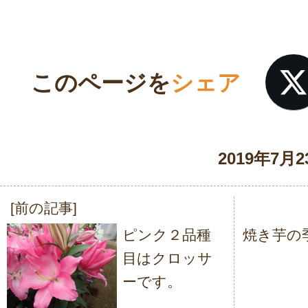
このページを
シェア
2019年7月2
[前の記事]
投
ピンク２品種
焼き芋の
稿
目はクロッサ
ナ
ーです。
ビ