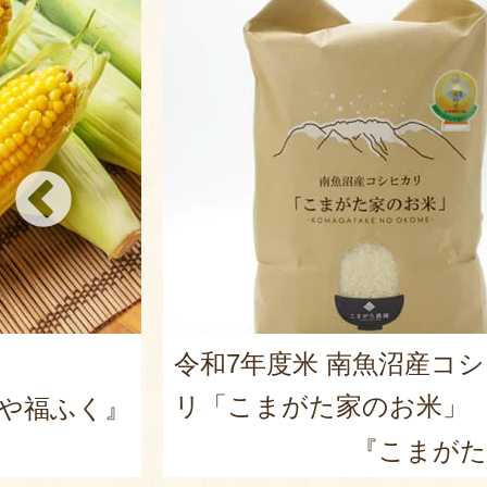
令和7年度米 南魚沼産コ
リ「こまがた家のお米」
や福ふく』
『こまがた