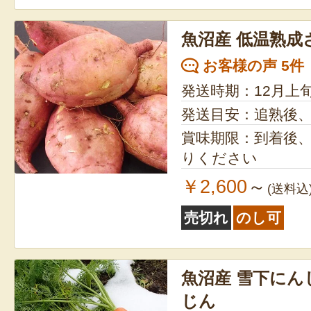
魚沼産 低温熟成
お客様の声 5件
発送時期：12月上
発送目安：追熟後
賞味期限：到着後
りください
￥2,600
～
(送料込
売切れ
のし可
魚沼産 雪下にん
じん