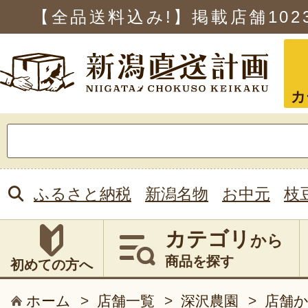
【全品送料込み!】掲載店舗
102
カ
検
索:
ふるさと納税
新潟名物
お中元
枝
カテゴリ
から
商品を探す
初めての方へ
ホーム
>
店舗一覧
>
深沢農園
>
店舗