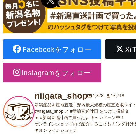
Facebookをフォロー
X(
Instagramをフォロー
niigata_shop
1,878
16,718
新潟産品を産地直送！県内最大規模の産直通販サイト
@niigata_shop と #新潟直送計画 をつけて投稿📱
▼ #新潟直送計画で買ったよ キャンペーン中！
オンラインショップ内で紹介することも！(タグ付けも
▼オンラインショップ