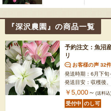
ゲ
ー
シ
『深沢農園』の商品一覧
ョ
ン
予約注文：魚沼産
リ
お客様の声 32
発送時期：6月下旬
発送目安：収穫後
￥5,000
～
(送料込
受付中
のし可