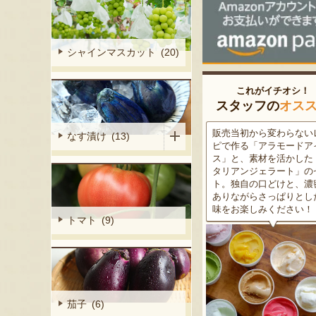
シャインマスカット (20)
これがイチオシ！
スタッフの
オス
細胞壁」由来
販売当初から変わらないレシ
この道50年の大ベテラン
なす漬け (13)
ぶどうを栽培
ピで作る「アラモードアイ
が育てた美味しい新潟枝
くだもの園の
ス」と、素材を活かした「イ
茶豆！手塩にかけて育て
ット。一般的
タリアンジェラート」のセッ
豆の甘味と深い香り、コ
緑色」のもの
ト。独自の口どけと、濃密で
ある旨味を是非一度お試
ら収穫する
ありながらさっぱりとした後
さい。お中元にもオスス
2種類をご用
味をお楽しみください！
トマト (9)
茄子 (6)