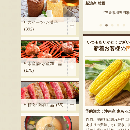
ウェーブタン
新潟産 枝豆
新潟県産シャインマスカ
（贈答用・家庭用）
『三条果樹専門家集団』
『Art tech』
『Nature Farm 渡
スイーツ･お菓子
(392)
いつもありがとうござい
新着お客様の
水産物･水産加工品
(175)
精肉･肉加工品 (65)
予約注文：津南産 鬼もろ
以前、津南町に訪れた時に
あまりの美味しさに驚き、
場の人達にも味わってほし