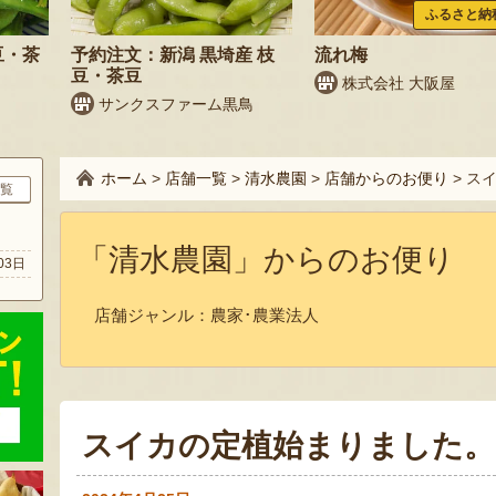
ふるさと納
豆・茶
予約注文：新潟 黒埼産 枝
流れ梅
豆・茶豆
株式会社 大阪屋
サンクスファーム黒鳥
ホーム
>
店舗一覧
>
清水農園
>
店舗からのお便り
>
ス
覧
ト
「清水農園」からのお便り
03日
店舗ジャンル：
農家･農業法人
スイカの定植始まりました。