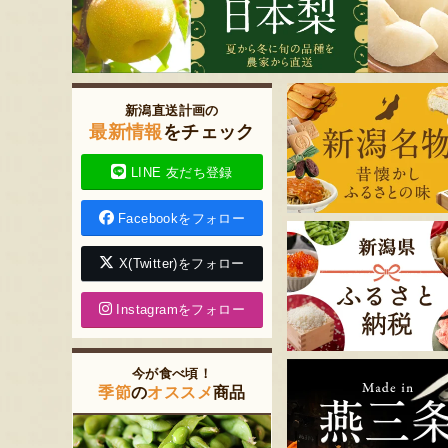
新潟直送計画の
最新情報
をチェック
LINE 友だち登録
Facebookをフォロー
X(Twitter)をフォロー
Instagramをフォロー
今が食べ頃！
季節
の
オススメ
商品