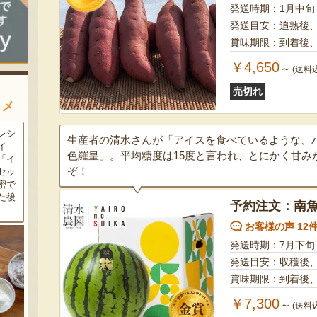
発送時期：1月中旬
発送目安：追熟後
賞味期限：到着後
￥4,650
～
(送料
売切れ
スメ
農家
新潟の夏と言えば大阪屋の流
魚沼市だけで作られている
生産者の清水さんが「アイスを食べているような、
豆・
れ梅！国産の梅果汁とくずき
「深雪なす」を使ったなす漬
色羅皇」。平均糖度は15度と言われ、とにかく甘み
た枝
り風のゼリーの相性が抜群。
け。しっかりとした塩味が好
ぞ！
クの
爽やかな甘みとツルッとした
評で、地元の直売所で大人気
し下
食感は一度食べたらクセにな
の商品です。夏はもちろん、
メ！
るはず！お中元にも喜ばれる
甘みがのった秋なすは特に絶
予約注文：南魚
こと間違い無し！
品。新米との相性も抜群で
す！
お客様の声 12
発送時期：7月下旬
発送目安：収穫後
賞味期限：到着後
￥7,300
～
(送料