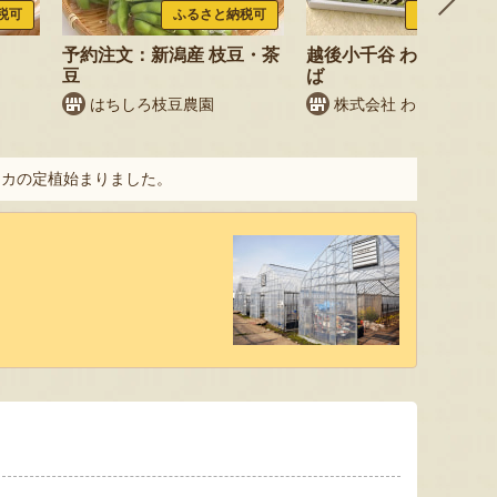
税可
ふるさと納税可
ふるさと納税
予約注文：新潟産 枝豆・茶
越後小千谷 わたやのへ
豆
ば
はちしろ枝豆農園
株式会社 わたや
イカの定植始まりました。