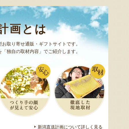
サーバーロック「ウェーブタン
新潟産 枝豆
新潟県
ブラー イリス」
（贈答
『三条果樹専門家集団』
『Art tech』
『N
計画とは
型お取り寄せ通販・ギフトサイトです。
を「独自の取材内容」でご紹介します。
新潟直送計画について詳しく見る