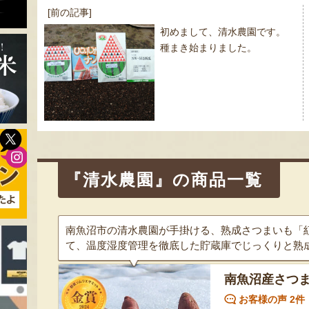
投
[前の記事]
稿
初めまして、清水農園です。
ナ
種まき始まりました。
ビ
ゲ
ー
シ
ョ
ン
『清水農園』の商品一覧
南魚沼市の清水農園が手掛ける、熟成さつまいも「
て、温度湿度管理を徹底した貯蔵庫でじっくりと熟
南魚沼産さつま
お客様の声 2件