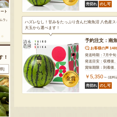
売切れ
のし可
茶豆
流れ梅
農園』
予約注文：魚沼の定番 まるつた
『株式会社 大阪屋』
のなす漬け 深雪なす
ハズレなし！甘みをたっぷり含んだ南魚沼 八色産
大玉から選べます！
『農房 丸蔦食品』
予約注文：南
お客様の声 148
発送時期：7月中旬
す！
発送目安：収穫後
賞味期限：到着後
県]
8月6日 08:37 [神奈川県]
8月6日 08:19 [東京都]
￥5,350
～
(送料
売切れ
のし可