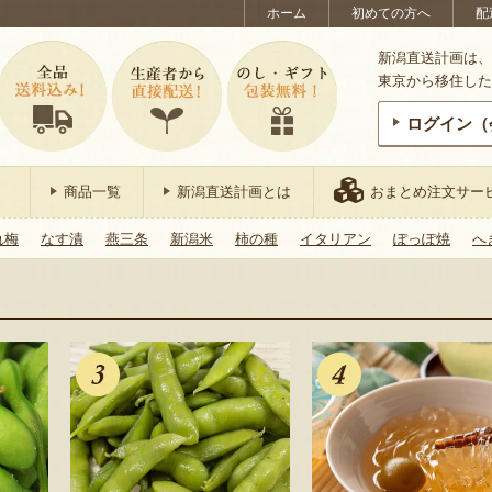
ホーム
初めての方へ
配
新潟直送計画は、
東京から移住した
ログイン（
商品一覧
新潟直送計画とは
おまとめ注文サー
れ梅
なす漬
燕三条
新潟米
柿の種
イタリアン
ぽっぽ焼
へ