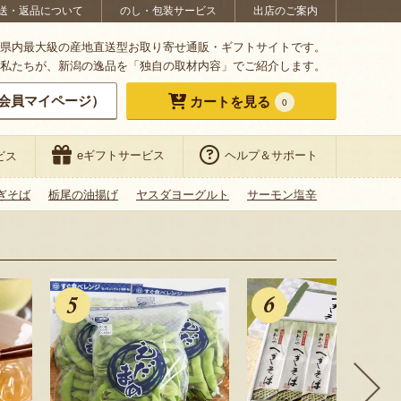
送・返品について
のし・包装サービス
出店のご案内
県内最大級の産地直送型お取り寄せ通販・ギフトサイトです。
私たちが、新潟の逸品を「独自の取材内容」でご紹介します。
会員マイページ）
カートを見る
0
eギフトサービス
ヘルプ＆サポート
ビス
ぎそば
栃尾の油揚げ
ヤスダヨーグルト
サーモン塩辛