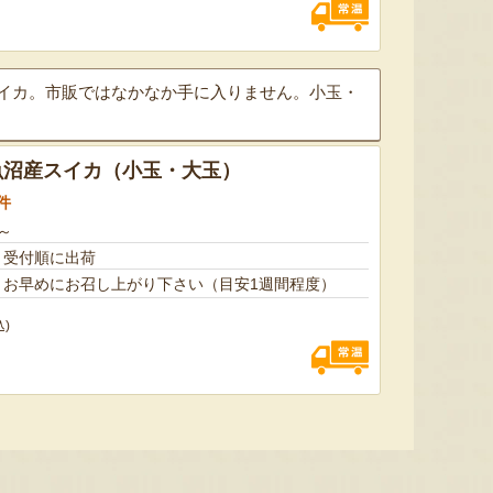
予約注文：新潟産 アールスメロ
ン（盆メロン）
予約注文：新潟県産 梨
予約注文
スイカ。市販ではなかなか手に入りません。小玉・
『情熱野菜の太田農園』
『くまの森ファーム』
魚沼産スイカ（小玉・大玉）
件
～
、受付順に出荷
、お早めにお召し上がり下さい（目安1週間程度）
8月6日 08:48 [埼玉県]
8月6日 08:47 [神奈川県]
8月6
込)