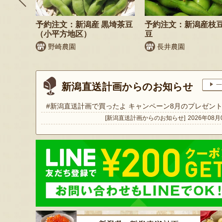
納税可
予約注文：新潟産 黒埼茶豆
予約注文：新潟産枝
（小平方地区）
豆
商店
野崎農園
長井農園
新潟直送計画からのお知らせ
一
#新潟直送計画で買ったよ キャンペーン8月のプレゼン
[新潟直送計画からのお知らせ]
2026年08月