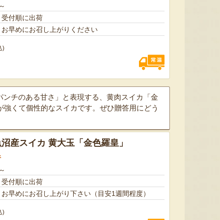
～
、受付順に出荷
、お早めにお召し上がりください
込)
太田農園が手塩にかけて育て
新潟市江南区で育てられた和
柔らか
パンチのある甘さ」と表現する、黄肉スイカ「金
たアールスメロン！イギリス
梨。有機質肥料と、すべての
魅力の
が強くて個性的なスイカです。ぜひ贈答用にどう
生まれの原種メロンの血をひ
実に袋をかける丁寧な手仕事
河・信
く、「メロンの王様」とも呼
によって、濃厚な甘みと美し
土壌で
ばれる高級メロンを農園より
い姿を持つ梨が生み出されま
ました
直送！お盆などの贈答用にも
す。「愛甘水」や「王秋」な
のもと
沼産スイカ 黄大玉「金色羅皇」
おすすめです。
ど、旬の品種をお届けしま
います
す。
ですよ
件
～
、受付順に出荷
、お早めにお召し上がり下さい（目安1週間程度）
込)