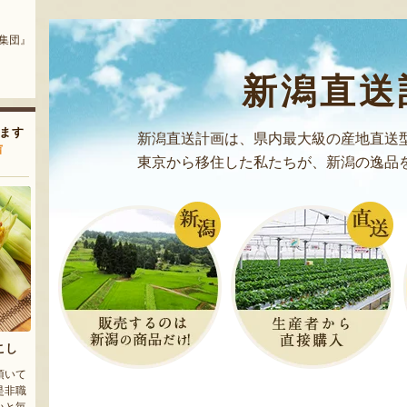
ット
季節の梨詰め合わせ
新潟産 黒埼茶豆（小平方地区）
『土田農園』
『野崎農園』
辺果樹園』
新潟直送
ます
新潟直送計画は、県内最大級の産地直送
声
東京から移住した私たちが、新潟の逸品
こし
頂いて
是非職
いと毎