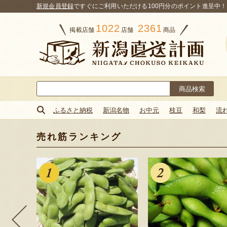
新規会員登録
ですぐにご利用いただける100円分のポイント進呈中！
1022
2361
掲載店舗
店舗
商品
検
索:
ふるさと納税
新潟名物
お中元
枝豆
和梨
流
売れ筋ランキング