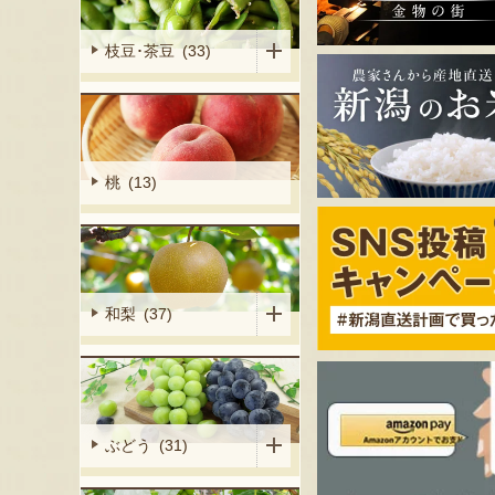
枝豆･茶豆 (33)
桃 (13)
和梨 (37)
ぶどう (31)