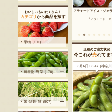
予約注文：新潟産 枝豆・
アラモードアイス・ジェラート
おいしいものたくさん！
『はちしろ枝豆
産シャインマ
カテゴリ
から商品を探す
『アラモード・キムラ』
陽くだもの園』
果物 (191)
現在のご注文状況
今これが
売
れてま
8 [埼玉県]
8月6日 08:47 [神奈川県]
8月6日 08:43 [新潟
農産物･野菜 (178)
米･雑穀･餅 (507)