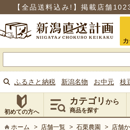
【全品送料込み!】掲載店舗
102
カ
検
索:
ふるさと納税
新潟名物
お中元
枝
カテゴリ
から
商品を探す
初めての方へ
ホーム
>
店舗一覧
>
石栗農園
>
店舗