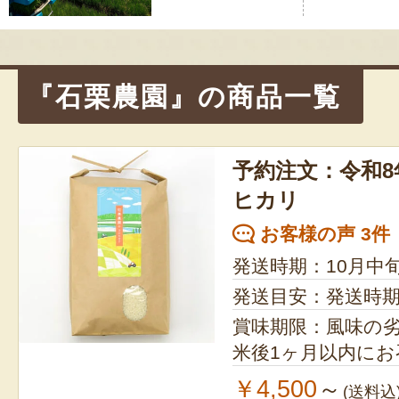
ゲ
ー
シ
『石栗農園』の商品一覧
ョ
ン
予約注文：令和8
ヒカリ
お客様の声 3件
発送時期：10月中
発送目安：発送時
賞味期限：風味の
米後1ヶ月以内に
￥4,500
～
(送料込