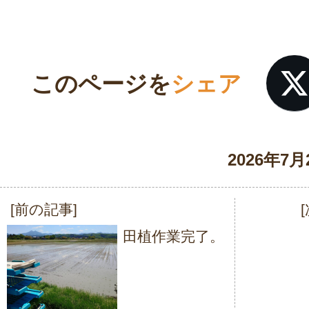
このページを
シェア
2026年7月
[前の記事]
投
田植作業完了。
稿
ナ
ビ