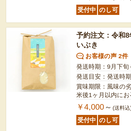
受付中
のし可
予約注文：令和8
いぶき
お客様の声 2件
発送時期：9月下旬
発送目安：発送時
賞味期限：風味の
米後1ヶ月以内に
￥4,000
～
(送料込
受付中
のし可