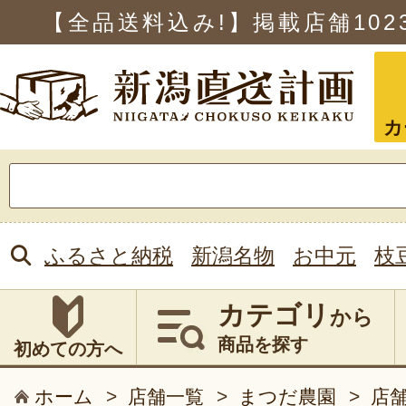
【全品送料込み!】掲載店舗
102
カ
検
索:
ふるさと納税
新潟名物
お中元
枝
カテゴリ
から
商品を探す
初めての方へ
ホーム
>
店舗一覧
>
まつだ農園
>
店