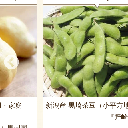
用・家庭
新潟産 黒埼茶豆（小平方
『野崎