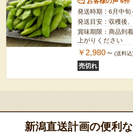
お客様の声 6件
発送時期：6月中旬
発送目安：収穫後
賞味期限：商品到
上がりください
￥2,980
～
(送料込
売切れ
新潟直送計画の便利