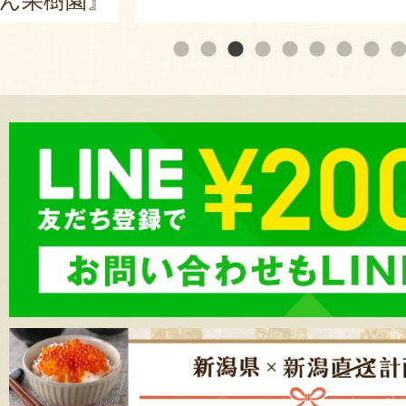
ん果樹園』