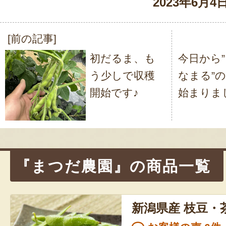
2023年6月4
[前の記事]
投
初だるま、も
今日から
稿
う少しで収穫
なまる”
ナ
開始です♪
始まりま
ビ
ゲ
ー
シ
『まつだ農園』の商品一覧
ョ
ン
新潟県産 枝豆・