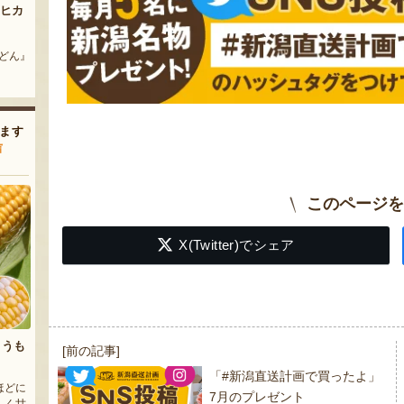
令和8年度米 岩船産コシヒカリ
黒十全茄子漬け
冷菓』
『石栗農園』
『株式会社 坂井漬物商店』
ます
声
このページを
X(Twitter)でシェア
とうも
投
[前の記事]
稿
「#新潟直送計画で買ったよ」
ほどに
ナ
7月のプレゼント
しく甘