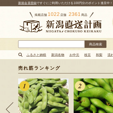
新規会員登録
ですぐにご利用いただける100円分のポイント進呈中！
1022
2361
掲載店舗
店舗
商品
検
索:
ふるさと納税
新潟名物
お中元
枝豆
和梨
流
売れ筋ランキング