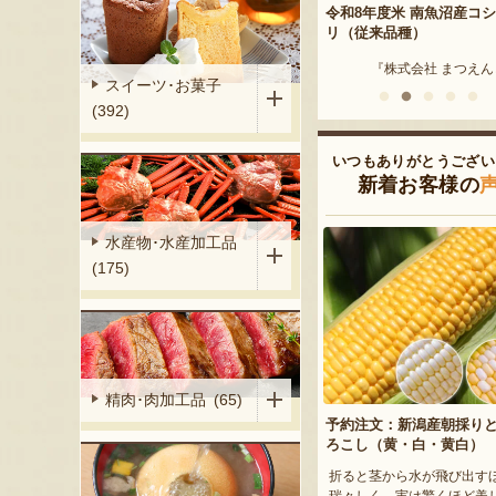
鮭
令和8年度米 南魚沼産コシヒカ
アイスキャンディー
リ（従来品種）
合食品さいとう』
『井上
『株式会社 まつえんどん』
スイーツ･お菓子
(392)
いつもありがとうござい
新着お客様の
水産物･水産加工品
(175)
精肉･肉加工品 (65)
予約注文：新潟産朝採り
ろこし（黄・白・黄白）
折ると茎から水が飛び出す
瑞々しく、実は驚くほど美