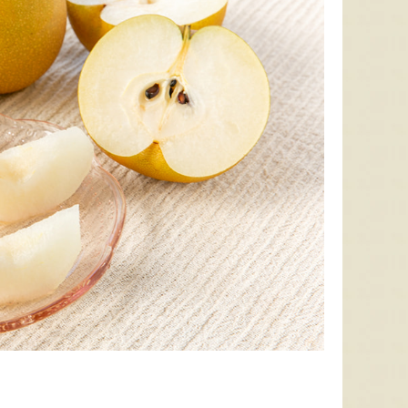
太田農園が手塩にかけて育て
新潟市江南区で育てられた和
柔らか
たアールスメロン！イギリス
梨。有機質肥料と、すべての
魅力の
生まれの原種メロンの血をひ
実に袋をかける丁寧な手仕事
河・信
く、「メロンの王様」とも呼
によって、濃厚な甘みと美し
土壌で
ばれる高級メロンを農園より
い姿を持つ梨が生み出されま
ました
直送！お盆などの贈答用にも
す。「愛甘水」や「王秋」な
のもと
おすすめです。
ど、旬の品種をお届けしま
います
す。
ですよ