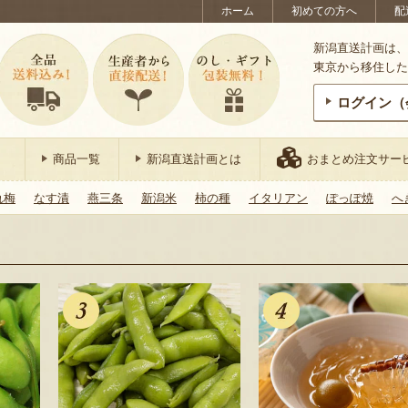
ホーム
初めての方へ
配
新潟直送計画は、
東京から移住した
ログイン（
商品一覧
新潟直送計画とは
おまとめ注文サー
れ梅
なす漬
燕三条
新潟米
柿の種
イタリアン
ぽっぽ焼
へ