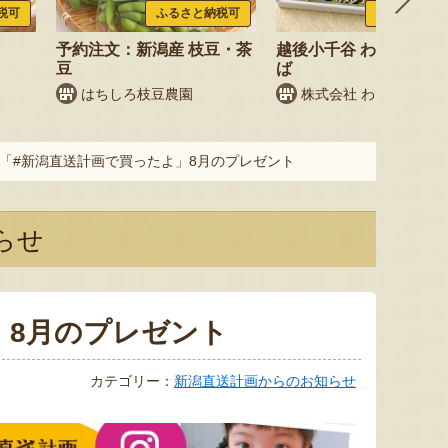
税可
ふるさと納税可
ふるさと納税
予約注文：新潟産 枝豆・茶
越後小千谷 わたやのへ
豆
ば
はちしろ枝豆農園
株式会社 わたや
「#新潟直送計画で買ったよ」8月のプレゼント
らせ
」8月のプレゼント
カテゴリー：
新潟直送計画からのお知らせ