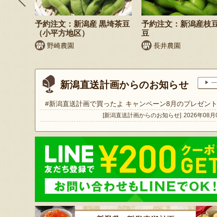
納税可
予約注文：新潟産 黒埼茶豆
予約注文：新潟産枝
（小平方地区）
豆
商店
野崎農園
長井農園
新潟直送計画からのお知らせ
一
#新潟直送計画で買ったよ キャンペーン8月のプレゼン
[新潟直送計画からのお知らせ]
2026年08月