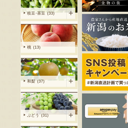
枝豆･茶豆 (33)
桃 (13)
和梨 (37)
ぶどう (31)