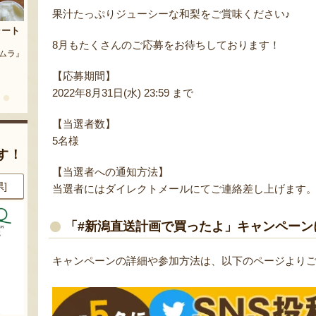
果汁たっぷりジューシーな和梨をご賞味ください♪
茶豆
流れ梅
農園』
予約注文：魚沼の定番 まるつた
8月もたくさんのご応募をお待ちしております！
『株式会社 大阪屋』
のなす漬け 深雪なす
【応募期間】
『農房 丸蔦食品』
2022年8月31日(水) 23:59 まで
【当選者数】
5名様
す！
【当選者への通知方法】
県]
8月6日 14:20 [新潟県]
8月6日 14:17 [東京都]
当選者にはダイレクトメールにてご連絡差し上げます
「#新潟直送計画で買ったよ」キャンペーン
キャンペーンの詳細や参加方法は、以下のページより