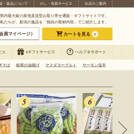
送・返品について
のし・包装サービス
出店のご案内
県内最大級の産地直送型お取り寄せ通販・ギフトサイトです。
私たちが、新潟の逸品を「独自の取材内容」でご紹介します。
会員マイページ）
カートを見る
0
eギフトサービス
ヘルプ＆サポート
ビス
ぎそば
栃尾の油揚げ
ヤスダヨーグルト
サーモン塩辛