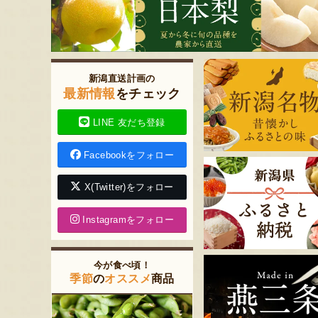
新潟直送計画の
最新情報
をチェック
LINE 友だち登録
Facebookをフォロー
X(Twitter)をフォロー
Instagramをフォロー
今が食べ頃！
季節
の
オススメ
商品