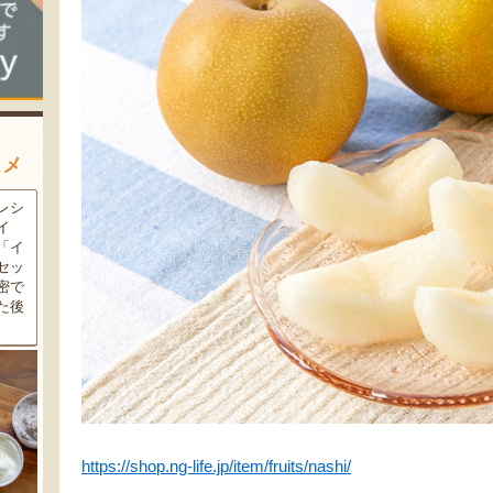
スメ
農家
新潟の夏と言えば大阪屋の流
魚沼市だけで作られている
豆・
れ梅！国産の梅果汁とくずき
「深雪なす」を使ったなす漬
た枝
り風のゼリーの相性が抜群。
け。しっかりとした塩味が好
クの
爽やかな甘みとツルッとした
評で、地元の直売所で大人気
し下
食感は一度食べたらクセにな
の商品です。夏はもちろん、
メ！
るはず！お中元にも喜ばれる
甘みがのった秋なすは特に絶
こと間違い無し！
品。新米との相性も抜群で
す！
https://shop.ng-life.jp/item/fruits/nashi/