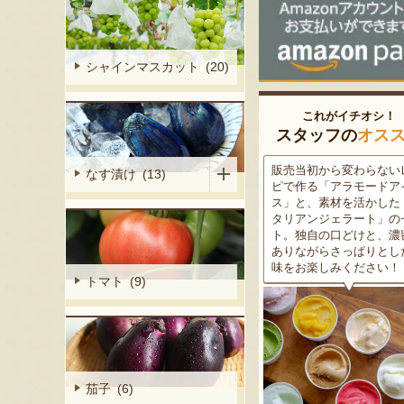
シャインマスカット (20)
これがイチオシ！
スタッフの
オス
細胞壁」由来
販売当初から変わらないレシ
この道50年の大ベテラン
なす漬け (13)
ぶどうを栽培
ピで作る「アラモードアイ
が育てた美味しい新潟枝
くだもの園の
ス」と、素材を活かした「イ
茶豆！手塩にかけて育て
ット。一般的
タリアンジェラート」のセッ
豆の甘味と深い香り、コ
緑色」のもの
ト。独自の口どけと、濃密で
ある旨味を是非一度お試
ら収穫する
ありながらさっぱりとした後
さい。お中元にもオスス
2種類をご用
味をお楽しみください！
トマト (9)
茄子 (6)