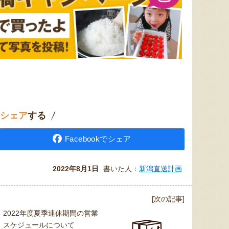
村上名物 塩引き鮭
令和8年度米 南魚沼産コシヒカ
アイス
リ（従来品種）
『株式会社 総合食品さいとう』
『株式会社 まつえんどん』
シェア
する
Facebookでシェア
2022年8月1日
書いた人：
新潟直送計画
[次の記事]
2022年度夏季連休期間の営業
スケジュールについて