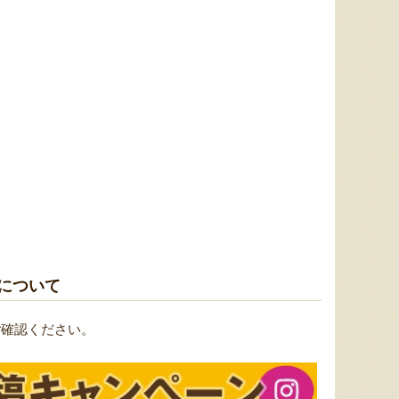
予約注文：新潟産 アールスメロ
ン（盆メロン）
予約注文：新潟県産 梨
予約注文
『情熱野菜の太田農園』
『くまの森ファーム』
8月6日 14:42 [東京都]
8月6日 14:32 [新潟県]
8月6
。
について
ご確認ください。