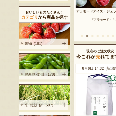
予約注文：新潟産 枝豆・
アラモードアイス・ジェラート
おいしいものたくさん！
『はちしろ枝豆
産シャインマ
カテゴリ
から商品を探す
『アラモード・キムラ』
陽くだもの園』
果物 (191)
現在のご注文状況
今これが
売
れてま
2 [東京都]
8月6日 14:32 [新潟県]
8月6日 14:22 [神奈川
農産物･野菜 (178)
米･雑穀･餅 (507)