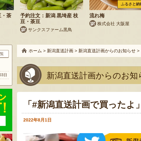
ふるさと納
豆・茶
予約注文：新潟 黒埼産 枝
流れ梅
豆・茶豆
株式会社 大阪屋
サンクスファーム黒鳥
ホーム
>
新潟直送計画
>
新潟直送計画からのお知らせ
>
覧
ト
新潟直送計画からのお知
03日
「#新潟直送計画で買ったよ
2022年8月1日