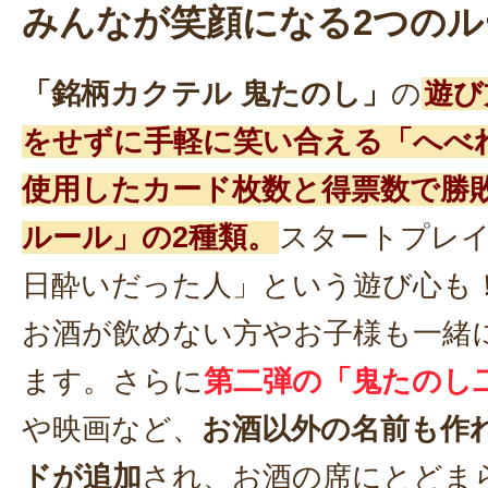
みんなが笑顔になる2つのル
「銘柄カクテル 鬼たのし」
の
遊び
をせずに手軽に笑い合える「へべ
使用したカード枚数と得票数で勝
ルール」の2種類。
スタートプレ
日酔いだった人」という遊び心も
お酒が飲めない方やお子様も一緒
ます。さらに
第二弾の「鬼たのし
や映画など、
お酒以外の名前も作
ドが追加
され、お酒の席にとどま