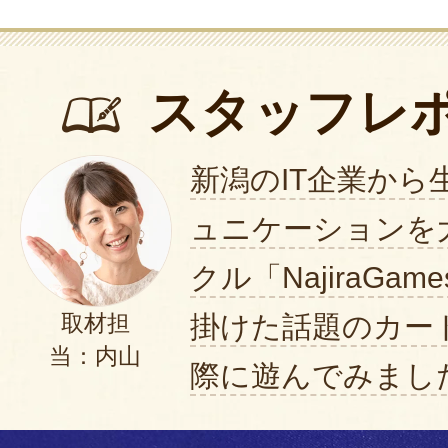
スタッフレ
新潟のIT企業から
ュニケーションを
クル「NajiraGa
掛けた話題のカー
取材担
当：内山
際に遊んでみまし