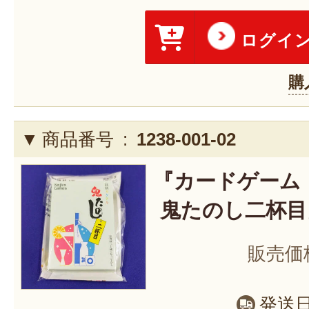
ログイ
購
商品番号 :
1238-001-02
『カードゲーム
鬼たのし二杯目
販売価
発送