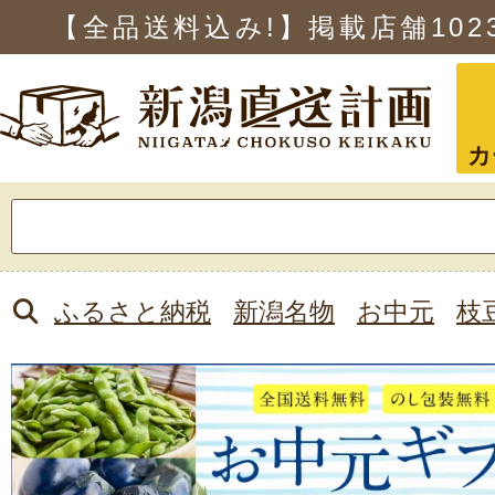
【全品送料込み!】掲載店舗
102
カ
検
索:
ふるさと納税
新潟名物
お中元
枝