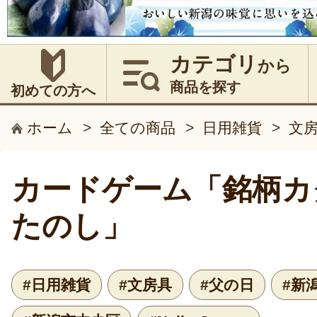
カテゴリ
から
商品を探す
初めての方へ
ホーム
>
全ての商品
>
日用雑貨
>
文
カードゲーム「銘柄カ
たのし」
#日用雑貨
#文房具
#父の日
#新