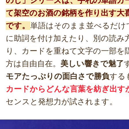
のし」シリーズは、手札の単語カ
て架空のお酒の銘柄を作り出す大
です。
単語はそのまま並べるだけ
に助詞を付け加えたり、別の読み
り、カードを重ねて文字の一部を
方は自由自在。
美しい響きで魅了
モアたっぷりの面白さで勝負
する
カードからどんな言葉を紡ぎ出す
センスと発想力が試されます。