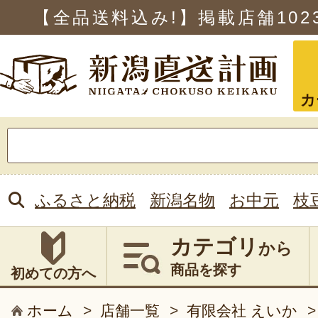
【全品送料込み!】掲載店舗
102
カ
検
索:
ふるさと納税
新潟名物
お中元
枝
カテゴリ
から
商品を探す
初めての方へ
ホーム
>
店舗一覧
>
有限会社 えいか