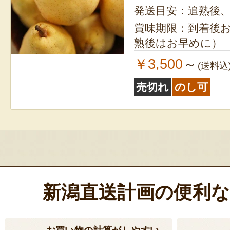
発送目安：追熟後
賞味期限：到着後お
熟後はお早めに）
￥3,500
～
(送料込
売切れ
のし可
新潟直送計画の便利