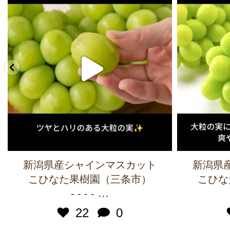
新潟県産シャインマスカット
新潟県
こひなた果樹園（三条市）
こひな
...
- - - -
22
0