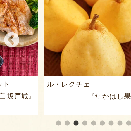
ット
ル・レクチェ
庄 坂戸城』
『たかはし果