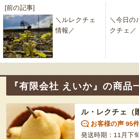
[前の記事]
投
＼ルレクチェ
＼今日の
稿
情報／
クチェ／
ナ
ビ
ゲ
ー
シ
『有限会社 えいか』の商品
ョ
ン
ル・レクチェ（
お客様の声 95
発送時期：11月下