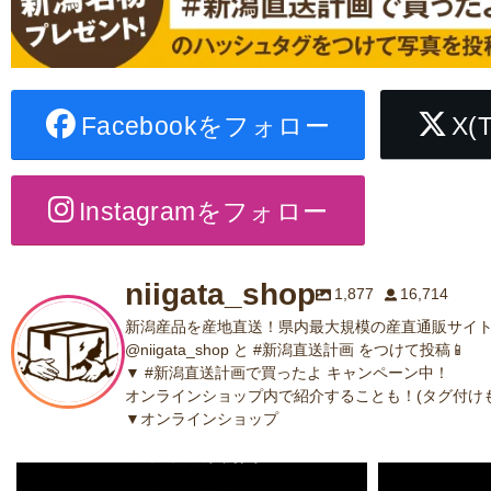
Facebookをフォロー
X(
Instagramをフォロー
niigata_shop
1,877
16,714
新潟産品を産地直送！県内最大規模の産直通販サイト
@niigata_shop と #新潟直送計画 をつけて投稿📱
▼ #新潟直送計画で買ったよ キャンペーン中！
オンラインショップ内で紹介することも！(タグ付けも
▼オンラインショップ