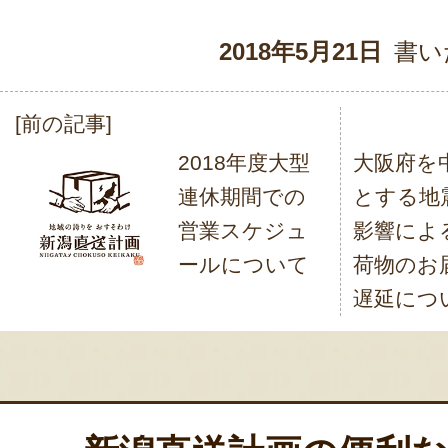
2018年5月21日
書い
[前の記事]
投
2018年度大型
大阪府を
稿
連休期間での
とする地
ナ
営業スケジュ
影響によ
ビ
ールについて
荷物のお
ゲ
遅延につ
ー
シ
ョ
ン