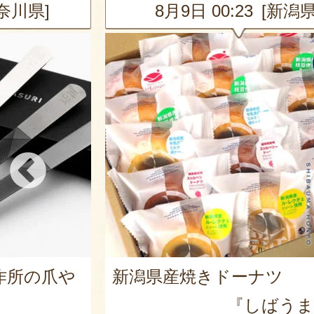
新潟県]
8月9日 00:23 [新潟県
ツ
栃尾挟み油揚げセット
うま本舗』
『まめ工房 