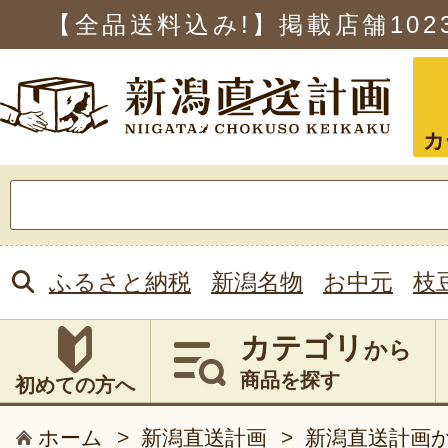
【全品送料込み!】掲載店舗
102
カ
検
索:
ふるさと納税
新潟名物
お中元
枝
カテゴリ
から
商品を探す
初めての方へ
ホーム
>
新潟直送計画
>
新潟直送計画