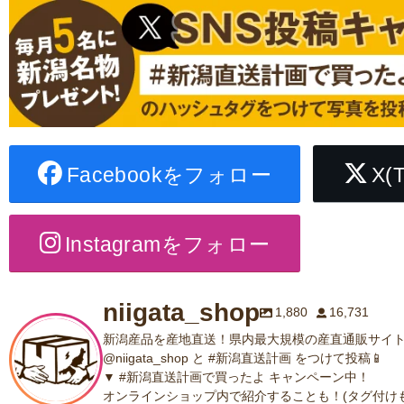
Facebookをフォロー
X(
Instagramをフォロー
niigata_shop
1,880
16,731
新潟産品を産地直送！県内最大規模の産直通販サイト
@niigata_shop と #新潟直送計画 をつけて投稿📱
▼ #新潟直送計画で買ったよ キャンペーン中！
オンラインショップ内で紹介することも！(タグ付けも