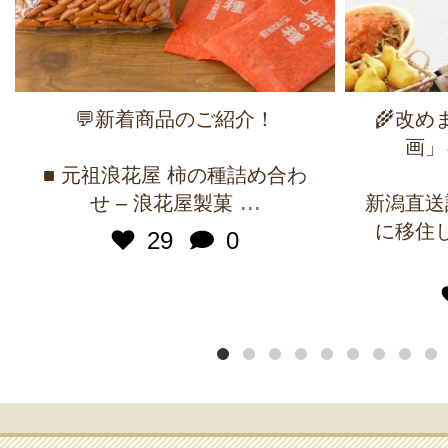
💬新着商品のご紹介！
🌾改
画」
■ 元祖浪花屋 柿の種詰め合わ
...
せ – 浪花屋製菓
新潟直送
に移住
29
0