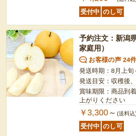
受付中
のし可
予約注文：新潟県
家庭用）
お客様の声 24
発送時期：8月上旬
発送目安：収穫後
賞味期限：商品到
上がりください
￥3,300
～
(送料込
受付中
のし可