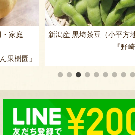
用・家庭
新潟産 黒埼茶豆（小平方
『野崎
ん果樹園』