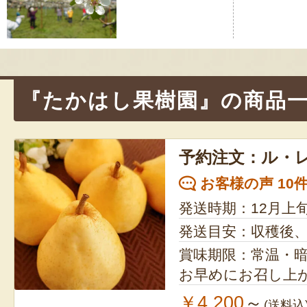
ビ
ゲ
ー
シ
『たかはし果樹園』の商品
ョ
ン
予約注文：ル・
お客様の声 10
発送時期：12月上
発送目安：収穫後
賞味期限：常温・
お早めにお召し上
￥4,200
～
(送料込