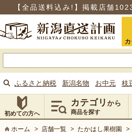
【全品送料込み!】掲載店舗
102
カ
検
索:
ふるさと納税
新潟名物
お中元
枝
カテゴリ
から
商品を探す
初めての方へ
ホーム
>
店舗一覧
>
たかはし果樹園
>