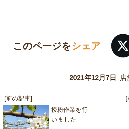
このページを
シェア
2021年12月7日
店
[前の記事]
投
授粉作業を行
稿
いました
ナ