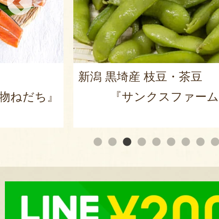
新潟 黒埼産 枝豆・茶豆
物ねだち』
『サンクスファーム