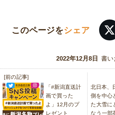
このページを
シェア
2022年12月8日
書い
[前の記事]
投
「#新潟直送計
北日本、
稿
画で買った
側を中心
ナ
よ」12月のプ
た大雪に
ビ
レゼント
なう一部