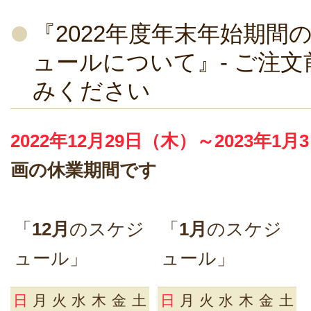
『2022年度年末年始期間
ュールについて』- ご注
みください
2022年12月29日（木）～2023年1
画の休業期間です
「
12月
のスケジ
「
1月
のスケジ
ュール」
ュール」
日
月
火
水
木
金
土
日
月
火
水
木
金
土