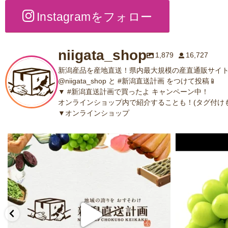
Instagramをフォロー
niigata_shop
1,879
16,727
新潟産品を産地直送！県内最大規模の産直通販サイト
@niigata_shop と #新潟直送計画 をつけて投稿📱
▼ #新潟直送計画で買ったよ キャンペーン中！
オンラインショップ内で紹介することも！(タグ付けも
▼オンラインショップ