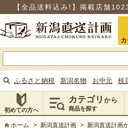
【全品送料込み!】掲載店舗
102
カ
検
索:
ふるさと納税
新潟名物
お中元
枝
カテゴリ
から
商品を探す
初めての方へ
ホーム
>
新潟直送計画
>
新潟直送計画