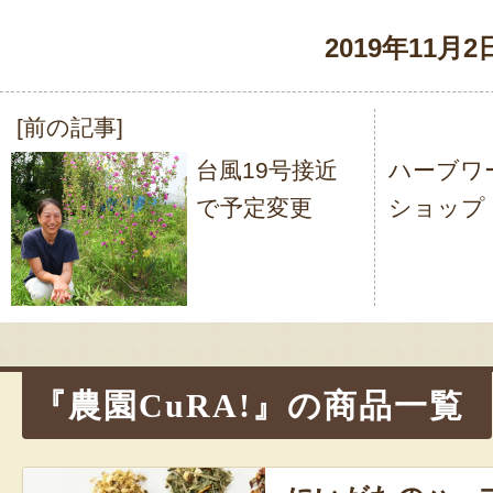
2019年11月2
[前の記事]
投
台風19号接近
ハーブワ
稿
で予定変更
ショップ
ナ
ビ
ゲ
ー
シ
『農園CuRA!』の商品一覧
ョ
ン