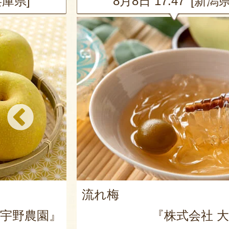
新潟県]
8月8日 17:43 [新潟県
佐渡産 浜茹で紅ズワイガ
身
社 大阪屋』