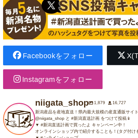
Facebookをフォロー
X(
Instagramをフォロー
niigata_shop
1,879
16,727
新潟産品を産地直送！県内最大規模の産直通販サイト
@niigata_shop と #新潟直送計画 をつけて投稿📱
▼ #新潟直送計画で買ったよ キャンペーン中！
オンラインショップ内で紹介することも！(タグ付けも
▼オンラインショップ