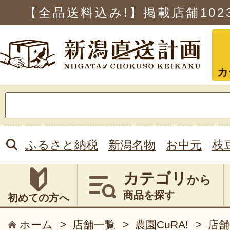
【全品送料込み!】掲載店舗
102
カ
検
索:
ふるさと納税
新潟名物
お中元
枝
カテゴリ
から
商品を探す
初めての方へ
ホーム
>
店舗一覧
>
農園CuRA!
>
店