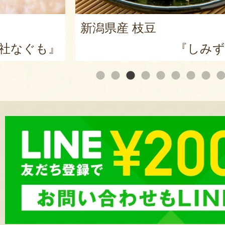
新潟県産 枝豆
社なぐも』
『しみず