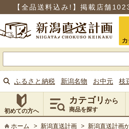
【全品送料込み!】掲載店舗
102
カ
検
索:
ふるさと納税
新潟名物
お中元
枝
カテゴリ
から
商品を探す
初めての方へ
ホーム
>
新潟直送計画
>
新潟直送計画