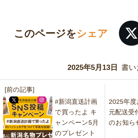
このページを
シェア
2025年5月13日
書い
[前の記事]
投
#新潟直送計画
2025年
稿
で買ったよ キ
元配送受
ナ
ャンペーン5月
のお知ら
ビ
のプレゼント