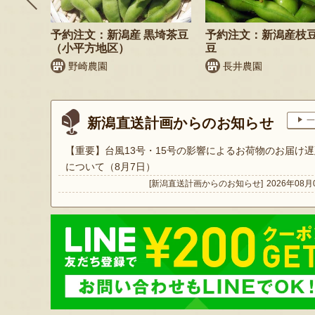
鬼もろこ
予約注文：新潟産 黒埼茶豆
予約注文：新潟産枝
（小平方地区）
豆
く
野崎農園
長井農園
新潟直送計画からのお知らせ
一
【重要】台風13号・15号の影響によるお荷物のお届け遅
について（8月7日）
[新潟直送計画からのお知らせ]
2026年08月