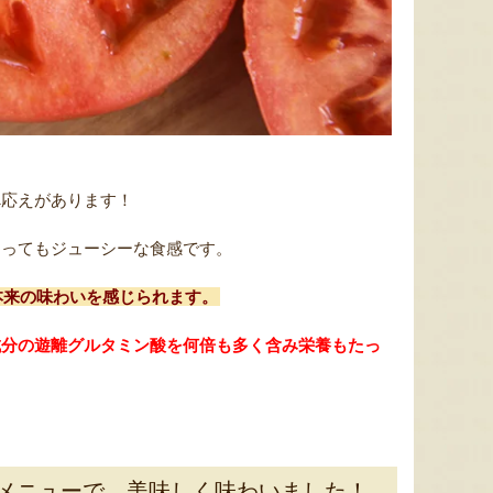
新潟県産 梨（贈答用・家庭用）
梨（贈答用・家庭用）
越後小千
『小野農園』
『土田農園』
べ応えがあります！
とってもジューシーな食感です。
本来の味わいを感じられます。
成分の遊離グルタミン酸を何倍も多く含み栄養もたっ
メニューで、美味しく味わいました！