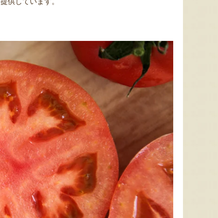
を提供しています。
予約注文：新潟産 アールスメロ
ン（盆メロン）
予約注文：新潟県産 梨
予約注文
『情熱野菜の太田農園』
『くまの森ファーム』
8月8日 14:09 [神奈川県]
8月8日 14:03 [兵庫県]
8月8