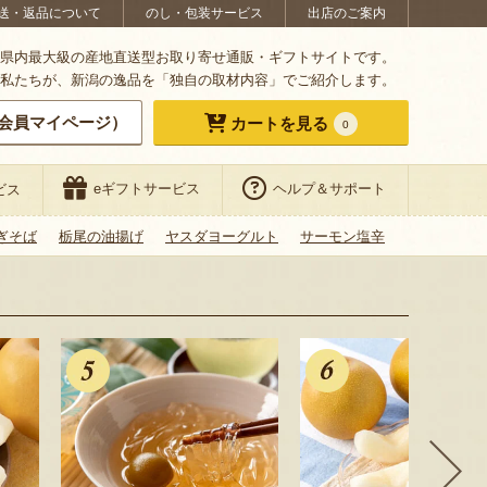
送・返品について
のし・包装サービス
出店のご案内
県内最大級の産地直送型お取り寄せ通販・ギフトサイトです。
私たちが、新潟の逸品を「独自の取材内容」でご紹介します。
会員マイページ）
カートを見る
0
eギフトサービス
ヘルプ＆サポート
ビス
ぎそば
栃尾の油揚げ
ヤスダヨーグルト
サーモン塩辛