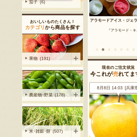
茄子 (6)
予約注文：新潟産 枝豆・
アラモードアイス・ジェラート
おいしいものたくさん！
『はちしろ枝豆
産シャインマ
カテゴリ
から商品を探す
『アラモード・キムラ』
陽くだもの園』
果物 (191)
現在のご注文状況
今これが
売
れてま
9 [神奈川県]
8月8日 14:03 [兵庫県]
8月8日 14:00 [埼玉
農産物･野菜 (178)
米･雑穀･餅 (507)