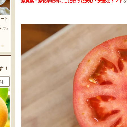
減農薬・減化学肥料にこだわった安心・安全なトマト
茶豆
流れ梅
農園』
予約注文：魚沼の定番 まるつた
『株式会社 大阪屋』
のなす漬け 深雪なす
『農房 丸蔦食品』
す！
県]
8月8日 13:55 [東京都]
8月8日 13:39 [東京都]