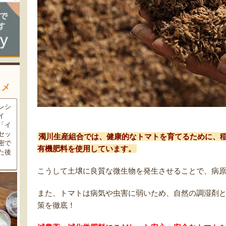
スメ
農家
新潟の夏と言えば大阪屋の流
魚沼市だけで作られている
豆・
れ梅！国産の梅果汁とくずき
「深雪なす」を使ったなす漬
た枝
り風のゼリーの相性が抜群。
け。しっかりとした塩味が好
クの
爽やかな甘みとツルッとした
評で、地元の直売所で大人気
濁川生産組合では、健康的なトマトを育てるために、
し下
食感は一度食べたらクセにな
の商品です。夏はもちろん、
有機肥料を使用しています。
メ！
るはず！お中元にも喜ばれる
甘みがのった秋なすは特に絶
こと間違い無し！
品。新米との相性も抜群で
す！
こうして土壌に良質な微生物を発生させることで、病
また、トマトは病気や虫害に弱いため、自然の調湿剤
策を徹底！