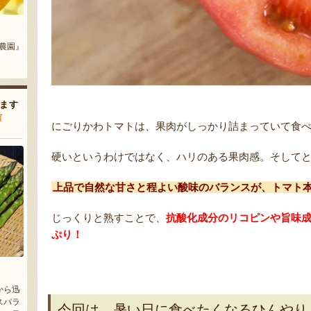
そば
みかづきのイタリアン（冷凍）
新潟県産 梨（贈答用・家庭用）
わたや』
『みかづき』
『岩福農園』
ます
声
にごりかわトマトは、果肉がしっかり詰まっていて食
硬いというわけではなく、ハリのある果肉感。そして
上品で自然な甘さと程よい酸味のバランスが、トマト
じっくりと熟すことで、
抗酸化成分のリコピンや旨味
ぷり！
から迅
スパラ
今回は、暑い日に食べたくなるひんやり