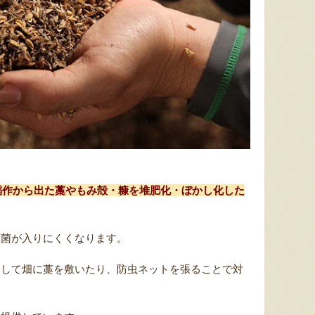
太田農園が手塩にかけて育て
新潟市江南区で育てられた和
柔らか
たアールスメロン！イギリス
梨。有機質肥料と、すべての
魅力の
生まれの原種メロンの血をひ
実に袋をかける丁寧な手仕事
河・信
く、「メロンの王様」とも呼
によって、濃厚な甘みと美し
土壌で
稲作から出た藁やもみ殻・糠を堆肥化・ぼかし化した
ばれる高級メロンを農園より
い姿を持つ梨が生み出されま
ました
直送！お盆などの贈答用にも
す。「愛甘水」や「王秋」な
のもと
おすすめです。
ど、旬の品種をお届けしま
います
す。
ですよ
原菌が入りにくくなります。
として畑に藁を敷いたり、防虫ネットを張ることで対