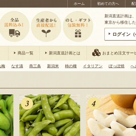
ホーム
初めての方へ
配
新潟直送計画は、
東京から移住した
ログイン（
商品一覧
新潟直送計画とは
おまとめ注文サー
れ梅
なす漬
燕三条
新潟米
柿の種
イタリアン
ぽっぽ焼
へ