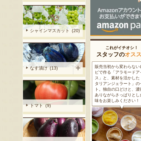
シャインマスカット (20)
これがイチオシ！
スタッフの
オス
細胞壁」由来
販売当初から変わらないレシ
この道50年の大ベテラン
なす漬け (13)
ぶどうを栽培
ピで作る「アラモードアイ
が育てた美味しい新潟枝
くだもの園の
ス」と、素材を活かした「イ
茶豆！手塩にかけて育て
ット。一般的
タリアンジェラート」のセッ
豆の甘味と深い香り、コ
緑色」のもの
ト。独自の口どけと、濃密で
ある旨味を是非一度お試
ら収穫する
ありながらさっぱりとした後
さい。お中元にもオスス
2種類をご用
味をお楽しみください！
トマト (9)