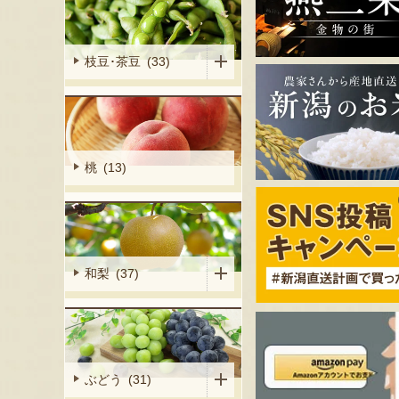
枝豆･茶豆 (33)
桃 (13)
和梨 (37)
ぶどう (31)