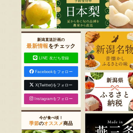
新潟直送計画の
最新情報
をチェック
LINE 友だち登録
Facebookをフォロー
X(Twitter)をフォロー
Instagramをフォロー
今が食べ頃！
季節
の
オススメ
商品