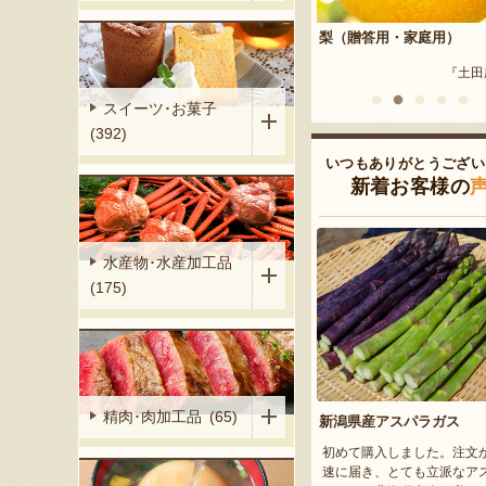
答用・家庭用）
梨（贈答用・家庭用）
越後小千谷 わたやのへぎ
『小野農園』
『土田農園』
『株式会社 
スイーツ･お菓子
(392)
いつもありがとうござい
新着お客様の
水産物･水産加工品
(175)
精肉･肉加工品 (65)
新潟県産アスパラガス
初めて購入しました。注文
速に届き、とても立派なア