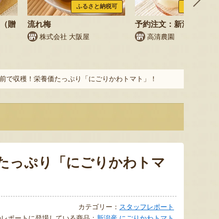
ふるさと納税可
ふるさと納税
梨（贈
流れ梅
予約注文：新潟県産 梨
株式会社 大阪屋
高清農園
前で収穫！栄養価たっぷり「にごりかわトマト」！
たっぷり「にごりかわトマ
カテゴリー：
スタッフレポート
のレポートに登場している商品：
新潟産 にごりかわトマト