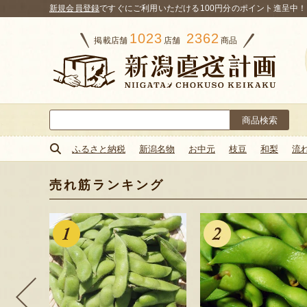
新規会員登録
ですぐにご利用いただける100円分のポイント進呈中！
1023
2362
掲載店舗
店舗
商品
検
索:
ふるさと納税
新潟名物
お中元
枝豆
和梨
流
売れ筋ランキング