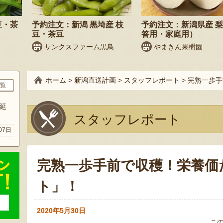
豆・茶
予約注文：新潟 黒埼産 枝
予約注文：新潟県産 
豆・茶豆
答用・家庭用）
サンクスファーム黒鳥
やまきん果樹園
ホーム
>
新潟直送計画
>
スタッフレポート
>
完熟一歩手
覧
延
スタッフレポート
07日
完熟一歩手前で収穫！栄養価
ト」！
2020年5月30日
こ