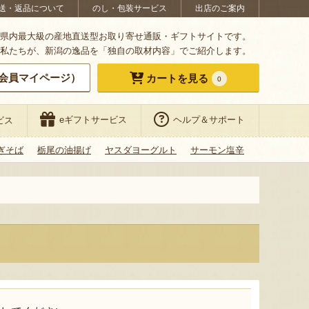
送・返品について
のし・包装サービス
出店のご案内
県内最大級の産地直送型お取り寄せ通販・ギフトサイトです。
私たちが、新潟の逸品を「独自の取材内容」でご紹介します。
会員マイページ）
カートを見る
0
eギフトサービス
ヘルプ＆サポート
ビス
ぎそば
栃尾の油揚げ
ヤスダヨーグルト
サーモン塩辛