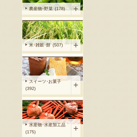
農産物･野菜 (178)
米･雑穀･餅 (507)
スイーツ･お菓子
(392)
水産物･水産加工品
(175)