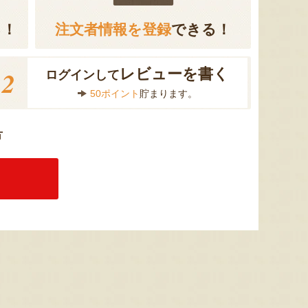
る！
注文者情報を登録
できる！
2
レビューを書く
ログインして
50ポイント
貯まります。
方