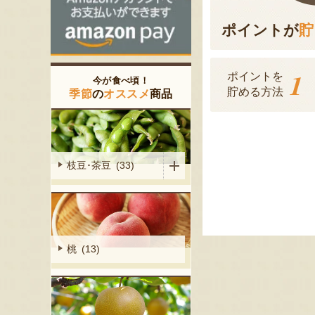
ポイントが
貯
1
ポイントを
今が食べ頃！
貯める方法
季節
の
オススメ
商品
枝豆･茶豆 (33)
桃 (13)