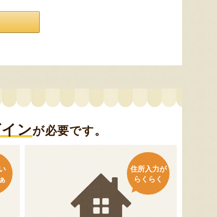
グイン
が必要です。
い
住所入力が
ぁ
らくらく