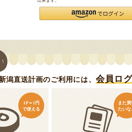
出来ます。
ト！
会員ロ
新潟直送計画のご利用には、
1P＝1円
また買
で使える
たいな