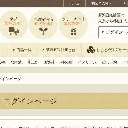
ホーム
初めての方へ
配
新潟直送計画は、
東京から移住した
ログイン（
商品一覧
新潟直送計画とは
おまとめ注文サー
れ梅
なす漬
燕三条
新潟米
柿の種
イタリアン
ぽっぽ焼
へ
グインページ
：ログインページ