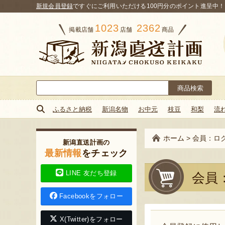
新規会員登録
ですぐにご利用いただける100円分のポイント進呈中！
1023
2362
掲載店舗
店舗
商品
検
索:
ふるさと納税
新潟名物
お中元
枝豆
和梨
流
ホーム
>
会員：ロ
新潟直送計画の
最新情報
をチェック
LINE 友だち登録
会員
Facebookをフォロー
X(Twitter)をフォロー