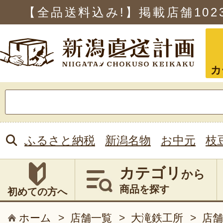
【全品送料込み!】掲載店舗
102
カ
検
索:
ふるさと納税
新潟名物
お中元
枝
カテゴリ
から
商品を探す
初めての方へ
ホーム
>
店舗一覧
>
大滝鉄工所
>
店