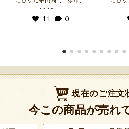
こひなた果樹園（三条市）
こひな
...
- - - -
11
0
現在のご注文
今この商品が売れ