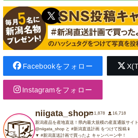
Facebookをフォロー
X(
Instagramをフォロー
niigata_shop
1,878
16,718
新潟産品を産地直送！県内最大規模の産直通販サイト
@niigata_shop と #新潟直送計画 をつけて投稿📱
▼ #新潟直送計画で買ったよ キャンペーン中！