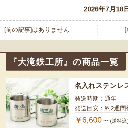
2026年7月18
[前の記事]はありません
投
稿
ナ
『大滝鉄工所』の商品一覧
ビ
ゲ
名入れステンレ
ー
シ
発送時期：通年
ョ
発送目安：約2週間
ン
￥6,600
～
(送料込