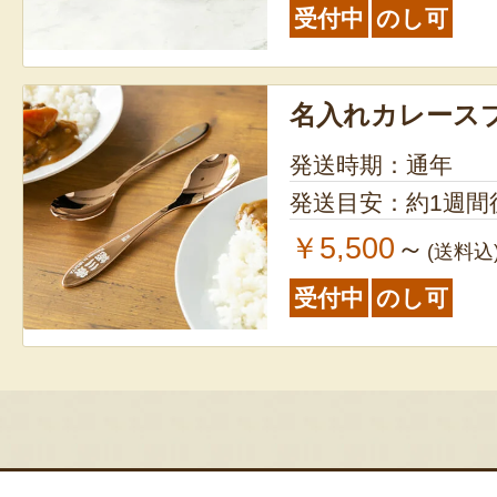
受付中
のし可
名入れカレース
発送時期：通年
発送目安：約1週間
￥5,500
～
(送料込
受付中
のし可