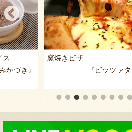
イス
窯焼きピザ
みかづき』
『ピッツァタ