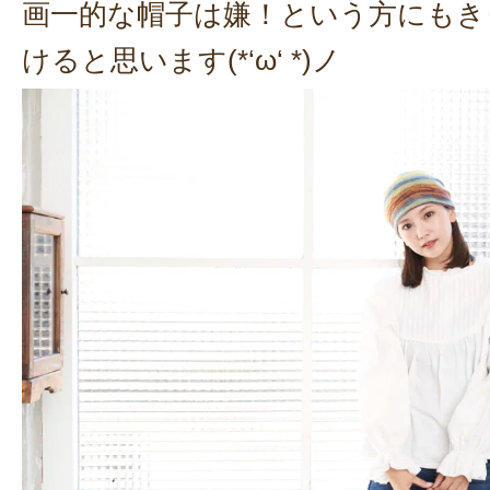
画一的な帽子は嫌！という方にもき
けると思います(*‘ω‘ *)ノ