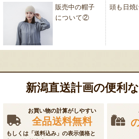
販売中の帽子
頭も日焼
稿
について②
ナ
ビ
ゲ
ー
シ
ョ
新潟直送計画の便利
ン
お買い物の計算がしやすい
全品送料無料
もしくは「送料込み」の表示価格と