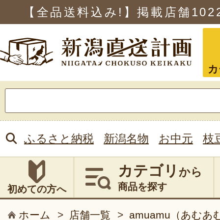
【全品送料込み!】掲載店舗
102
カ
検
索:
ふるさと納税
新潟名物
お中元
枝
カテゴリ
から
商品を探す
初めての方へ
ホーム
>
店舗一覧
>
amuamu（あむあ