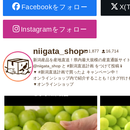
Facebookをフォロー
X(
Instagramをフォロー
niigata_shop
1,877
16,714
新潟産品を産地直送！県内最大規模の産直通販サイト
@niigata_shop と #新潟直送計画 をつけて投稿📱
▼ #新潟直送計画で買ったよ キャンペーン中！
オンラインショップ内で紹介することも！(タグ付けも
▼オンラインショップ