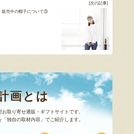
[次の記事]
販売中の帽子について③
太田農園が手塩にかけて育て
新潟市江南区で育てられた和
柔らか
たアールスメロン！イギリス
梨。有機質肥料と、すべての
魅力の
生まれの原種メロンの血をひ
実に袋をかける丁寧な手仕事
河・信
く、「メロンの王様」とも呼
によって、濃厚な甘みと美し
土壌で
ばれる高級メロンを農園より
い姿を持つ梨が生み出されま
ました
直送！お盆などの贈答用にも
す。「愛甘水」や「王秋」な
のもと
計画とは
おすすめです。
ど、旬の品種をお届けしま
います
す。
ですよ
型お取り寄せ通販・ギフトサイトです。
を「独自の取材内容」でご紹介します。