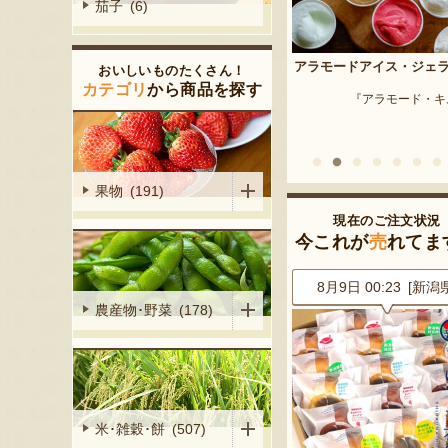
茄子 (6)
予約注文：新潟産 枝豆・
アラモードアイス・ジェラート
おいしいものたくさん！
『はちしろ枝豆
産シャインマ
カテゴリ
から商品を探す
『アラモード・キムラ』
陽くだもの園』
果物 (191)
現在のご注文状況
今これが
売
れてま
0 [神奈川県]
8月9日 00:23 [新潟県]
8月9日 00:23 [新潟
農産物･野菜 (178)
米･雑穀･餅 (507)