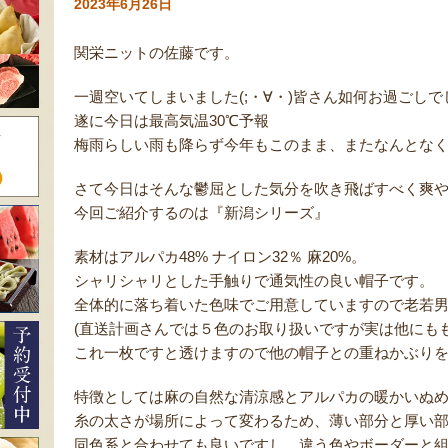
2023年6月26日
関栄ニットの佐藤です。
一週空いてしまいました(;・∀・)皆さん如何お過ごし
遂に今日は最高気温30℃予報
梅雨らしい雨も降らず今年もこのまま、またなんとな
さて今日はそんな鬱屈とした気分を吹き飛ばすべく爽
今回ご紹介するのは『新潟シリーズ』
素材はアルパカ48% ナイロン32％ 麻20%。
シャリシャリとした手触りで通気性の良い帽子です。
全体的に落ち着いた色味でご用意していますので老若
(直送計画さんでは５色のお取り扱いですが実は他にも
これ一枚ですと透けますので他の帽子との重ねかぶり
特徴としては麻の自然な清涼感とアルパカの暖かいぬ
糸の太さが場所によって変わるため、薄い部分と厚い
同色系と合わせても良いですし、違う色やボーダーと