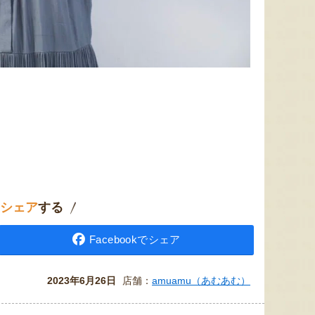
シェア
する
Facebookでシェア
2023年6月26日
店舗：
amuamu（あむあむ）