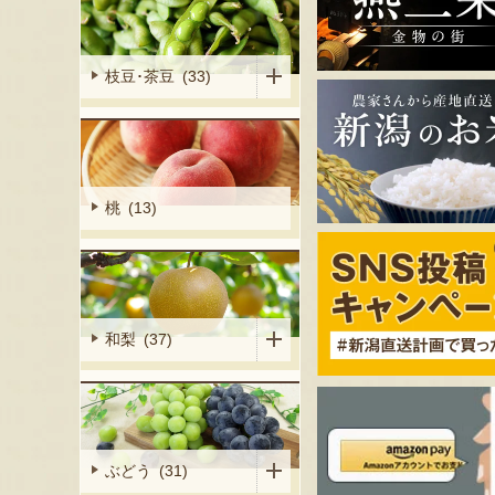
枝豆･茶豆 (33)
桃 (13)
和梨 (37)
ぶどう (31)