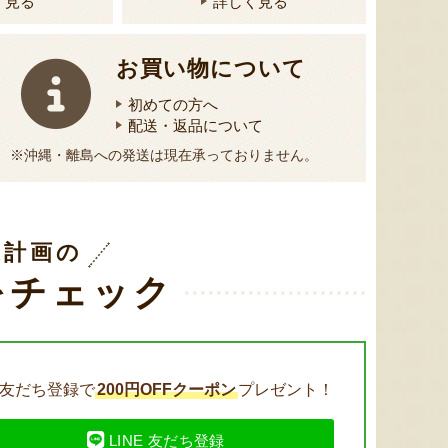
く見る
詳しく見る
燕三条 吉田ヤスリ製作所の爪や
新潟県産焼きドーナツ
栃尾挟
すり
お買い物について
『しばうま本舗』
『（有）吉田ヤスリ製作所』
初めての方へ
配送・返品について
※沖縄・離島への発送は現在承っておりません。
送計画の
をチェック
友だち登録で
200円OFFクーポン
プレゼント！
LINE 友だち登録