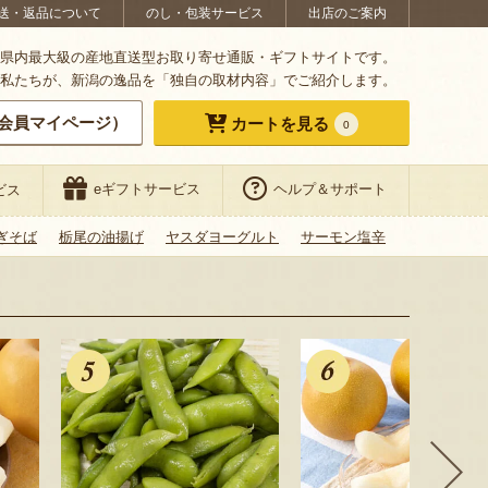
送・返品について
のし・包装サービス
出店のご案内
県内最大級の産地直送型お取り寄せ通販・ギフトサイトです。
私たちが、新潟の逸品を「独自の取材内容」でご紹介します。
会員マイページ）
カートを見る
0
eギフトサービス
ヘルプ＆サポート
ビス
ぎそば
栃尾の油揚げ
ヤスダヨーグルト
サーモン塩辛