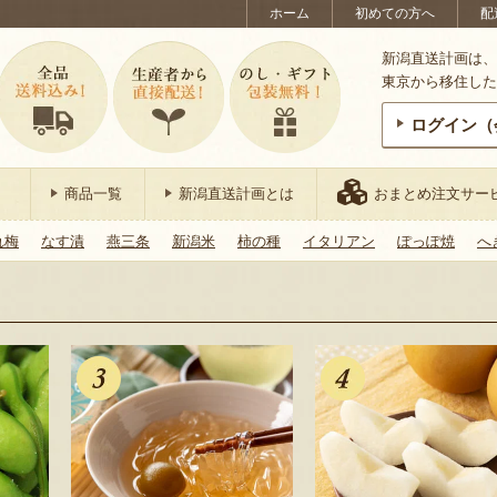
ホーム
初めての方へ
配
新潟直送計画は、
東京から移住した
ログイン（
商品一覧
新潟直送計画とは
おまとめ注文サー
れ梅
なす漬
燕三条
新潟米
柿の種
イタリアン
ぽっぽ焼
へ