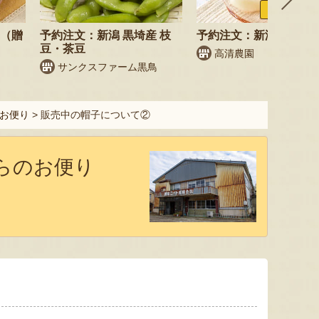
ふるさと納税
梨（贈
予約注文：新潟 黒埼産 枝
予約注文：新潟県産 梨
豆・茶豆
高清農園
サンクスファーム黒鳥
お便り
>
販売中の帽子について②
からのお便り