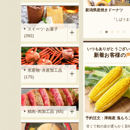
リ製作所の爪や
新潟県産焼きドーナツ
栃尾挟み油揚げセット
『しばうま本舗』
『まめ工房 
ヤスリ製作所』
スイーツ･お菓子
(392)
いつもありがとうござい
新着お客様の
水産物･水産加工品
(175)
精肉･肉加工品 (65)
予約注文：津南産 鬼もろ
甘くて粒の皮が柔らかく旨