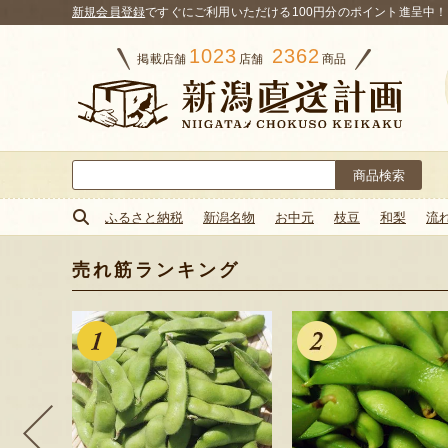
新規会員登録
ですぐにご利用いただける100円分のポイント進呈中！
1023
2362
掲載店舗
店舗
商品
検
索:
ふるさと納税
新潟名物
お中元
枝豆
和梨
流
売れ筋ランキング