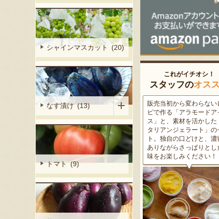
シャインマスカット (20)
これがイチオシ！
スタッフの
オス
細胞壁」由来
販売当初から変わらないレシ
この道50年の大ベテラン
なす漬け (13)
ぶどうを栽培
ピで作る「アラモードアイ
が育てた美味しい新潟枝
くだもの園の
ス」と、素材を活かした「イ
茶豆！手塩にかけて育て
ット。一般的
タリアンジェラート」のセッ
豆の甘味と深い香り、コ
緑色」のもの
ト。独自の口どけと、濃密で
ある旨味を是非一度お試
ら収穫する
ありながらさっぱりとした後
さい。お中元にもオスス
2種類をご用
味をお楽しみください！
トマト (9)