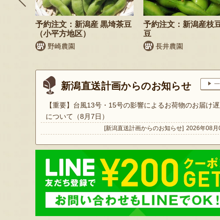
鬼もろこ
予約注文：新潟産 黒埼茶豆
予約注文：新潟産枝
（小平方地区）
豆
く
野崎農園
長井農園
新潟直送計画からのお知らせ
一
【重要】台風13号・15号の影響によるお荷物のお届け遅
について（8月7日）
[新潟直送計画からのお知らせ]
2026年08月