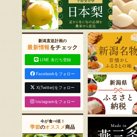
新潟直送計画の
最新情報
をチェック
LINE 友だち登録
Facebookをフォロー
X(Twitter)をフォロー
Instagramをフォロー
今が食べ頃！
季節
の
オススメ
商品