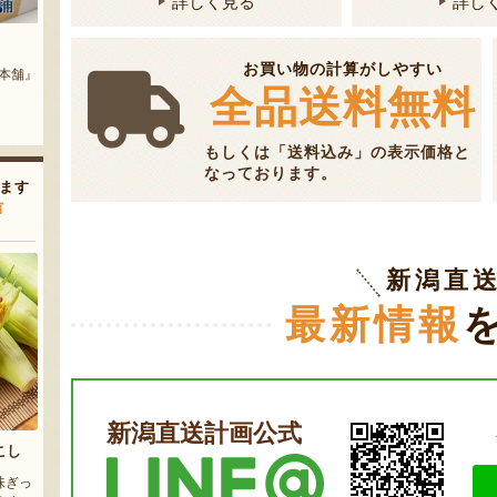
詳しく見る
詳し
流れ梅
氷蔵熟成 焼栗
お買い物の計算がしやすい
ぽっぽ』
『株式会社 大阪屋』
『宮沢栗農園』
全品送料無料
もしくは「送料込み」の表示価格と
なっております。
ます
声
新潟直
最新情報
新潟直送計画公式
こし
味ぎっ