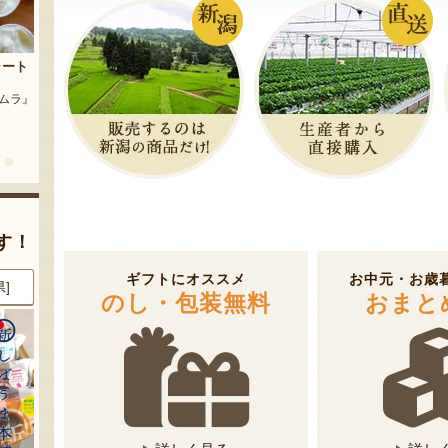
茶豆
流れ梅
農園』
予約注文：魚沼の定番 まるつた
『株式会社 大阪屋』
のなす漬け 深雪なす
『農房 丸蔦食品』
す！
ギフトにオススメ
お中元・お歳
県]
8月9日 00:23 [新潟県]
8月9日 00:21 [東京都]
のし・包装無料
おまと