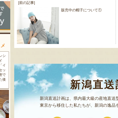
投
[前の記事]
稿
販売中の帽子について①
ナ
ビ
ゲ
ー
シ
スメ
ョ
ン
農家
新潟の夏と言えば大阪屋の流
魚沼市だけで作られている
豆・
れ梅！国産の梅果汁とくずき
「深雪なす」を使ったなす漬
た枝
り風のゼリーの相性が抜群。
け。しっかりとした塩味が好
クの
爽やかな甘みとツルッとした
評で、地元の直売所で大人気
し下
食感は一度食べたらクセにな
の商品です。夏はもちろん、
メ！
るはず！お中元にも喜ばれる
甘みがのった秋なすは特に絶
新潟直送
こと間違い無し！
品。新米との相性も抜群で
す！
新潟直送計画は、県内最大級の産地直送
東京から移住した私たちが、新潟の逸品