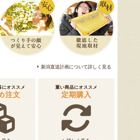
予約注文：新潟産 アールスメロ
ン（盆メロン）
予約注文：新潟県産 梨
予約注文
『情熱野菜の太田農園』
『くまの森ファーム』
新潟直送計画について詳しく見る
暮にオススメ
重い商品にオススメ
8月9日 02:00 [神奈川県]
8月9日 00:23 [新潟県]
8月9
め注文
定期購入