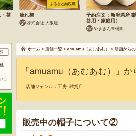
ふるさと納税可
豆・茶
流れ梅
予約注文：新潟県産 
答用・家庭用）
株式会社 大阪屋
やまきん果樹園
ホーム
>
店舗一覧
>
amuamu（あむあむ）
>
店舗からの
覧
延
「amuamu（あむあむ）」
07日
店舗ジャンル：
工房･雑貨店
販売中の帽子について②