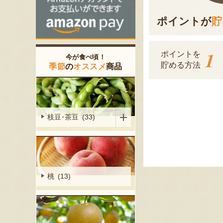
ポイントが
貯
1
ポイントを
今が食べ頃！
貯める方法
季節
の
オススメ
商品
枝豆･茶豆 (33)
桃 (13)