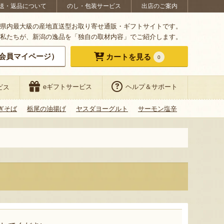
送・返品について
のし・包装サービス
出店のご案内
県内最大級の産地直送型お取り寄せ通販・ギフトサイトです。
私たちが、新潟の逸品を「独自の取材内容」でご紹介します。
会員マイページ）
カートを見る
0
eギフトサービス
ヘルプ＆サポート
ビス
ぎそば
栃尾の油揚げ
ヤスダヨーグルト
サーモン塩辛