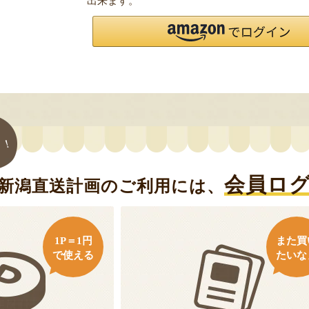
出来ます。
ト！
会員ロ
新潟直送計画のご利用には、
1P＝1円
また買
で使える
たいな