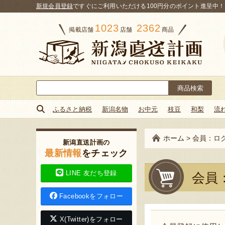
新規会員登録
ですぐにご利用いただける100円分のポイント進呈中！
1023
2362
掲載店舗
店舗
商品
検
索:
ふるさと納税
新潟名物
お中元
枝豆
和梨
流
ホーム
>
会員：ロ
新潟直送計画の
最新情報
をチェック
LINE 友だち登録
会員
Facebookをフォロー
X(Twitter)をフォロー