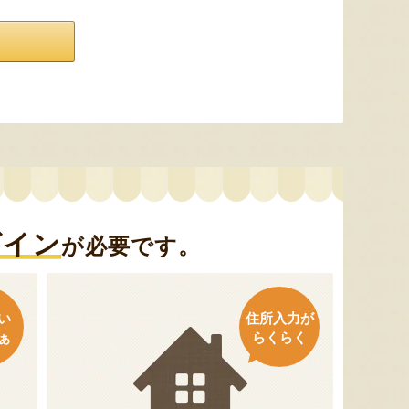
グイン
が必要です。
い
住所入力が
ぁ
らくらく