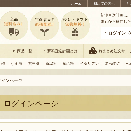
ホーム
初めての方へ
配
新潟直送計画は、
東京から移住した
ログイン（
商品一覧
新潟直送計画とは
おまとめ注文サー
れ梅
なす漬
燕三条
新潟米
柿の種
イタリアン
ぽっぽ焼
へ
グインページ
：ログインページ