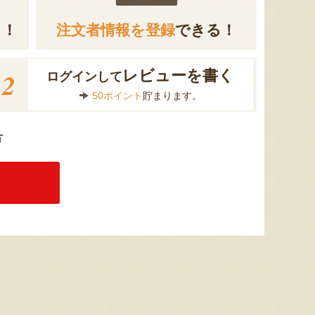
る！
注文者情報を登録
できる！
2
レビューを書く
ログインして
50ポイント
貯まります。
方