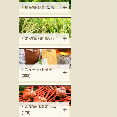
農産物･野菜 (178)
米･雑穀･餅 (507)
スイーツ･お菓子
(392)
水産物･水産加工品
(175)