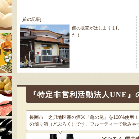
投
[前の記事]
稿
餅の販売がはじまりまし
ナ
た！
ビ
ゲ
ー
シ
ョ
ン
『特定非営利活動法人UNE』
長岡市一之貝地区産の酒米「亀の尾」を100%使用
の濁り酒（どぶろく）です。フルーティーで飲みや