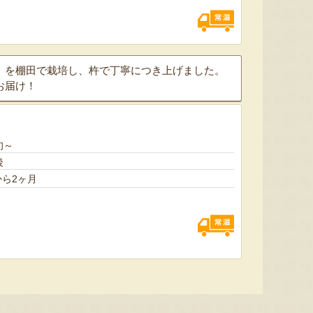
」を棚田で栽培し、杵で丁寧につき上げました。
お届け！
旬～
太田農園が手塩にかけて育て
新潟市江南区で育てられた和
柔らか
たアールスメロン！イギリス
梨。有機質肥料と、すべての
魅力の
後
生まれの原種メロンの血をひ
実に袋をかける丁寧な手仕事
河・信
ら2ヶ月
く、「メロンの王様」とも呼
によって、濃厚な甘みと美し
土壌で
ばれる高級メロンを農園より
い姿を持つ梨が生み出されま
ました
直送！お盆などの贈答用にも
す。「愛甘水」や「王秋」な
のもと
おすすめです。
ど、旬の品種をお届けしま
います
す。
ですよ