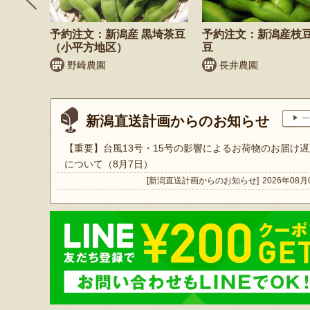
鬼もろこ
予約注文：新潟産 黒埼茶豆
予約注文：新潟産枝
（小平方地区）
豆
く
野崎農園
長井農園
新潟直送計画からのお知らせ
一
【重要】台風13号・15号の影響によるお荷物のお届け遅
について（8月7日）
[新潟直送計画からのお知らせ]
2026年08月