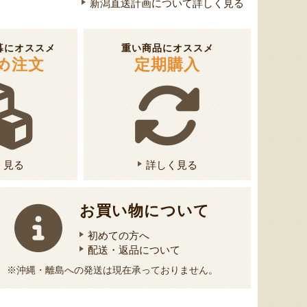
新潟直送計画について詳しく見る
新潟県産 梨
流れ梅
佐渡産 
き身
『梨の宇野農園』
『株式会社 大阪屋』
暮にオススメ
重い商品にオススメ
め注文
定期購入
く見る
詳しく見る
お買い物について
初めての方へ
配送・返品について
※沖縄・離島への発送は現在承っておりません。