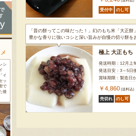
(送料込)
受付中
のし可
「昔の餅ってこの味だった！」幻のもち米「大正餅
豊かな香りに強いコシと深い旨みが自慢の切り餅を
極上 大正もち
スメ
発送時期：12月上
農家
新潟の夏と言えば大阪屋の流
魚沼市だけで作られている
豆・
れ梅！国産の梅果汁とくずき
「深雪なす」を使ったなす漬
発送目安：3～5日
た枝
り風のゼリーの相性が抜群。
け。しっかりとした塩味が好
賞味期限：製造日か
クの
爽やかな甘みとツルッとした
評で、地元の直売所で大人気
し下
食感は一度食べたらクセにな
の商品です。夏はもちろん、
￥4,860
(送料込)
メ！
るはず！お中元にも喜ばれる
甘みがのった秋なすは特に絶
こと間違い無し！
品。新米との相性も抜群で
売切れ
のし可
す！