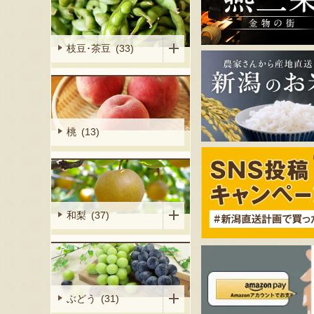
枝豆･茶豆 (33)
桃 (13)
和梨 (37)
ぶどう (31)