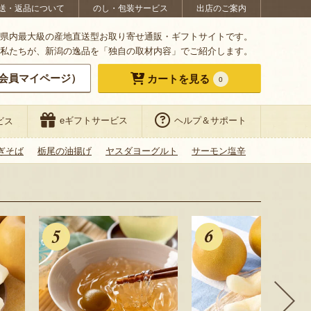
送・返品について
のし・包装サービス
出店のご案内
県内最大級の産地直送型お取り寄せ通販・ギフトサイトです。
私たちが、新潟の逸品を「独自の取材内容」でご紹介します。
会員マイページ）
カートを見る
0
eギフトサービス
ヘルプ＆サポート
ビス
ぎそば
栃尾の油揚げ
ヤスダヨーグルト
サーモン塩辛