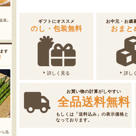
 む
佐渡産フルーツ コンポート
へんじんもっこのソーセージ・
サラミ詰め合わせ
『平山農園』
ギフトにオススメ
お中元・お歳
弥吉丸』
『へんじんもっこ』
のし・包装無料
おまと
ます
声
詳しく見る
詳し
お買い物の計算がしやすい
全品送料無料
もしくは「送料込み」の表示価格と
なっております。
から迅