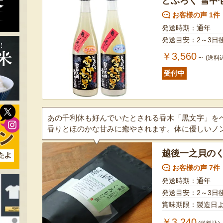
どぶろく 雪中
お客様の声 1件
発送時期：通年
発送目安：2～3日
￥3,560
～
(送料
受付中
あの千利休も好んでいたとされる香木「黒文字」を
香りとほのかな甘みに癒やされます。体に優しいノ
越後一之貝の
お客様の声 7件
発送時期：通年
発送目安：2～3日
賞味期限：製造日よ
￥3,240