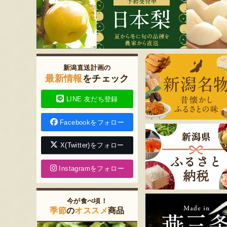
新潟直送計画の
最新情報
をチェック
LINE 友だち登録
Facebookをフォロー
X(Twitter)をフォロー
Instagramをフォロー
今が食べ頃！
季節
の
オススメ
商品