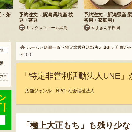
豆・茶
予約注文：新潟 黒埼産 枝
予約注文：新潟県産 
豆・茶豆
答用・家庭用）
サンクスファーム黒鳥
やまきん果樹園
ホーム
>
店舗一覧
>
特定非営利活動法人UNE
>
店舗から
覧
た！！
延
「特定非営利活動法人UNE」
07日
店舗ジャンル：
NPO･社会福祉法人
「極上大正もち」も残り少な