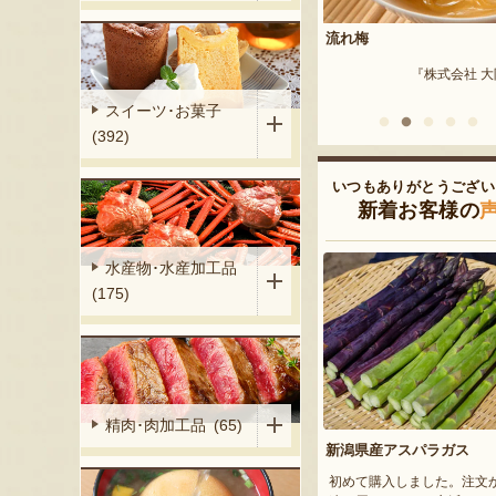
流れ梅
佐渡産 浜茹で紅ズワイガニ
き身
梨の宇野農園』
『株式会社 大阪屋』
『カニ直売所 
スイーツ･お菓子
(392)
いつもありがとうござい
新着お客様の
水産物･水産加工品
(175)
精肉･肉加工品 (65)
新潟県産アスパラガス
初めて購入しました。注文