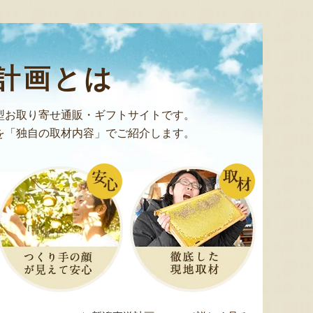
予約注文：新潟産 アールスメロ
ン（盆メロン）
予約注文：新潟県産 梨
予約注文
計画とは
『情熱野菜の太田農園』
『くまの森ファーム』
型お取り寄せ通販・ギフトサイトです。
を「独自の取材内容」でご紹介します。
8月8日 17:51 [兵庫県]
8月8日 17:47 [新潟県]
8月8