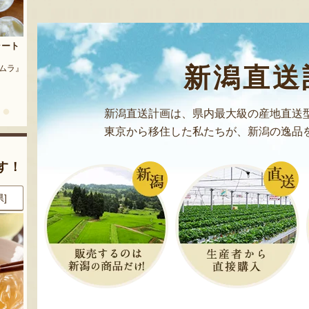
茶豆
流れ梅
農園』
予約注文：魚沼の定番 まるつた
新潟直送
『株式会社 大阪屋』
のなす漬け 深雪なす
『農房 丸蔦食品』
新潟直送計画は、県内最大級の産地直送
東京から移住した私たちが、新潟の逸品
す！
県]
8月8日 17:28 [新潟県]
8月8日 17:24 [新潟県]