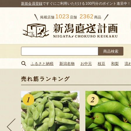
新規会員登録
ですぐにご利用いただける100円分のポイント進呈中！
1023
2362
掲載店舗
店舗
商品
検
索:
ふるさと納税
新潟名物
お中元
枝豆
和梨
流
売れ筋ランキング