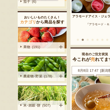
茄子 (6)
予約注文：新潟産 枝豆・
アラモードアイス・ジェラート
おいしいものたくさん！
『はちしろ枝豆
産シャインマ
カテゴリ
から商品を探す
『アラモード・キムラ』
陽くだもの園』
果物 (191)
現在のご注文状況
今これが
売
れてま
1 [兵庫県]
8月8日 17:47 [新潟県]
8月8日 17:43 [新潟
農産物･野菜 (178)
米･雑穀･餅 (507)