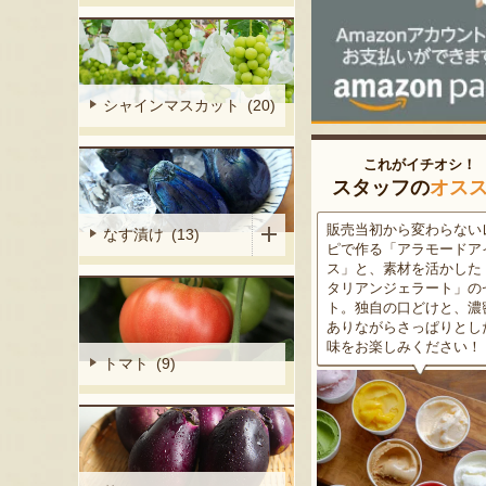
シャインマスカット (20)
これがイチオシ！
スタッフの
オス
細胞壁」由来
販売当初から変わらないレシ
この道50年の大ベテラン
なす漬け (13)
ぶどうを栽培
ピで作る「アラモードアイ
が育てた美味しい新潟枝
くだもの園の
ス」と、素材を活かした「イ
茶豆！手塩にかけて育て
ット。一般的
タリアンジェラート」のセッ
豆の甘味と深い香り、コ
緑色」のもの
ト。独自の口どけと、濃密で
ある旨味を是非一度お試
ら収穫する
ありながらさっぱりとした後
さい。お中元にもオスス
2種類をご用
味をお楽しみください！
トマト (9)