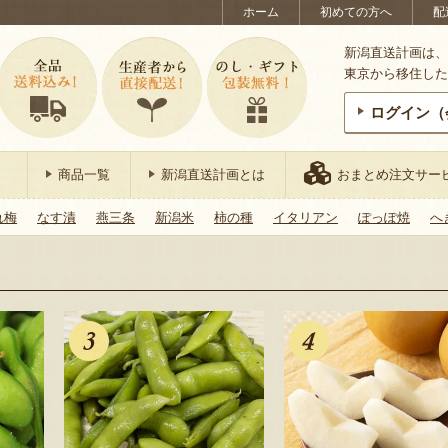
ホーム
初めての方へ
配
新潟直送計画は、
東京から移住した
ログイン（
商品一覧
新潟直送計画とは
おまとめ注文サー
れ梅
なす漬
燕三条
新潟米
柿の種
イタリアン
ぽっぽ焼
へ