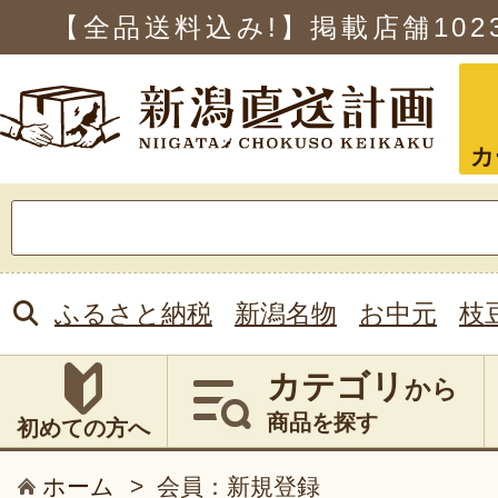
【全品送料込み!】掲載店舗
102
カ
検
索:
ふるさと納税
新潟名物
お中元
枝
カテゴリ
から
商品を探す
初めての方へ
ホーム
>
会員：新規登録