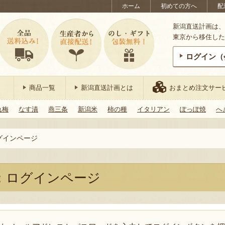
ホーム
初めての方へ
配
新潟直送計画は、
東京から移住した
ログイン（
商品一覧
新潟直送計画とは
おまとめ注文サー
れ梅
なす漬
燕三条
新潟米
柿の種
イタリアン
ぽっぽ焼
へ
グインページ
：ログインページ