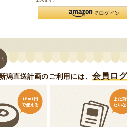
出来ます。
ト！
会員ロ
新潟直送計画のご利用には、
1P＝1円
また買
で使える
たいな