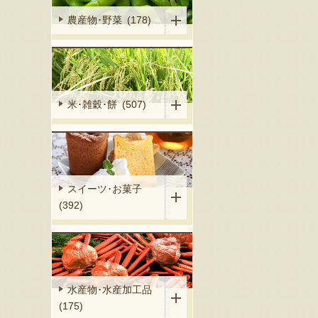
農産物･野菜 (178)
米･雑穀･餅 (507)
スイーツ･お菓子
(392)
水産物･水産加工品
(175)