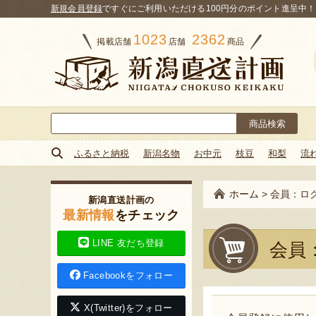
新規会員登録
ですぐにご利用いただける100円分のポイント進呈中！
1023
2362
掲載店舗
店舗
商品
検
索:
ふるさと納税
新潟名物
お中元
枝豆
和梨
流
ホーム
>
会員：ロ
新潟直送計画の
最新情報
をチェック
LINE 友だち登録
会員
Facebookをフォロー
X(Twitter)をフォロー