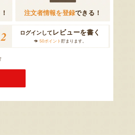
る！
注文者情報を登録
できる！
2
レビューを書く
ログインして
50ポイント
貯まります。
方