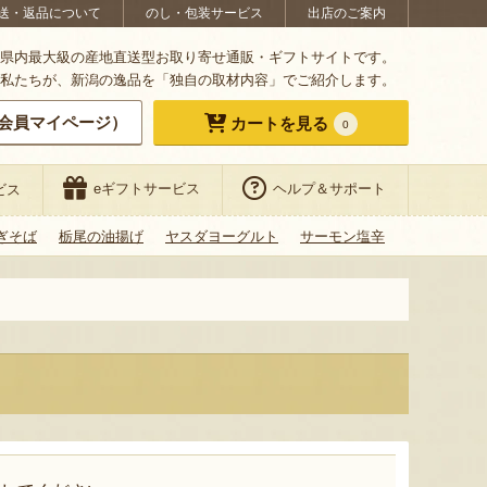
送・返品について
のし・包装サービス
出店のご案内
県内最大級の産地直送型お取り寄せ通販・ギフトサイトです。
私たちが、新潟の逸品を「独自の取材内容」でご紹介します。
会員マイページ）
カートを見る
0
eギフトサービス
ヘルプ＆サポート
ビス
ぎそば
栃尾の油揚げ
ヤスダヨーグルト
サーモン塩辛