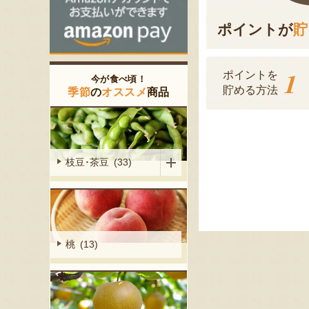
ポイントが
貯
1
ポイントを
今が食べ頃！
貯める方法
季節
の
オススメ
商品
枝豆･茶豆 (33)
桃 (13)