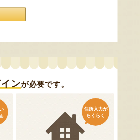
グイン
が必要です。
い
住所入力が
ぁ
らくらく