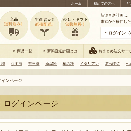
ホーム
初めての方へ
配
新潟直送計画は、
東京から移住した
ログイン（
商品一覧
新潟直送計画とは
おまとめ注文サー
れ梅
なす漬
燕三条
新潟米
柿の種
イタリアン
ぽっぽ焼
へ
グインページ
：ログインページ