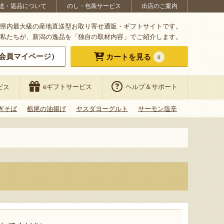
送・返品について
のし・包装サービス
出店のご案内
県内最大級の産地直送型お取り寄せ通販・ギフトサイトです。
私たちが、新潟の逸品を「独自の取材内容」でご紹介します。
会員マイページ）
カートを見る
0
eギフトサービス
ヘルプ＆サポート
ビス
ぎそば
栃尾の油揚げ
ヤスダヨーグルト
サーモン塩辛