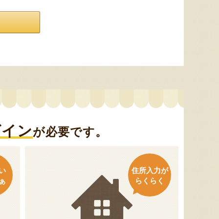
グイン
が必要です。
い
住所入力が
ぁ
らくらく