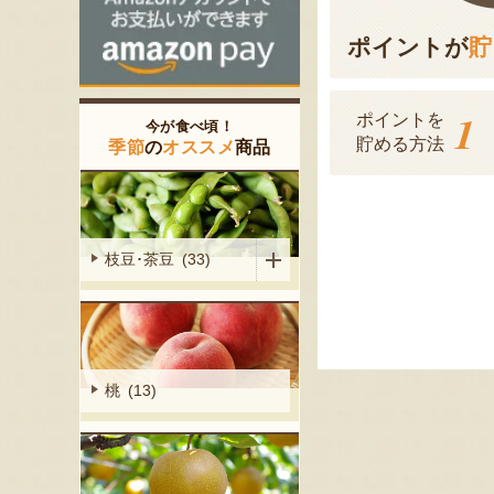
ポイントが
貯
1
ポイントを
今が食べ頃！
貯める方法
季節
の
オススメ
商品
枝豆･茶豆 (33)
桃 (13)