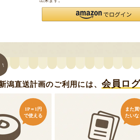
出来ます。
ト！
会員ロ
新潟直送計画のご利用には、
1P＝1円
また買
で使える
たいな