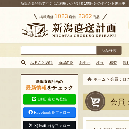
新規会員登録
ですぐにご利用いただける100円分のポイント進呈中！
1023
2362
掲載店舗
店舗
商品
検
索:
ふるさと納税
新潟名物
お中元
枝豆
和梨
流
ホーム
>
会員：ロ
新潟直送計画の
最新情報
をチェック
LINE 友だち登録
会員
Facebookをフォロー
X(Twitter)をフォロー