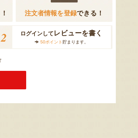
る！
注文者情報を登録
できる！
2
レビューを書く
ログインして
50ポイント
貯まります。
方