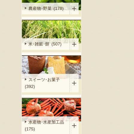
農産物･野菜 (178)
米･雑穀･餅 (507)
スイーツ･お菓子
(392)
水産物･水産加工品
(175)