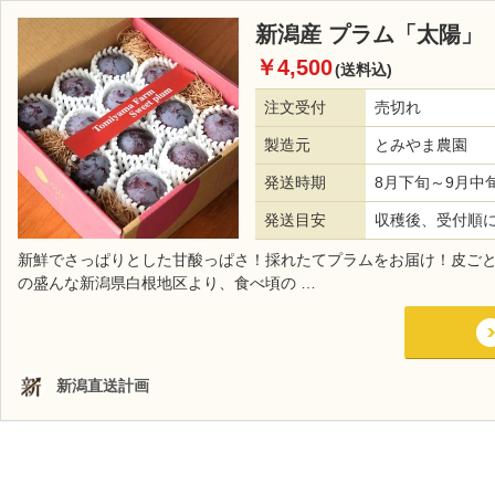
新潟産 プラム「太陽」
￥4,500
(送料込)
注文受付
売切れ
製造元
とみやま農園
発送時期
8月下旬～9月中
発送目安
収穫後、受付順
新鮮でさっぱりとした甘酸っぱさ！採れたてプラムをお届け！皮ご
の盛んな新潟県白根地区より、食べ頃の …
新潟直送計画