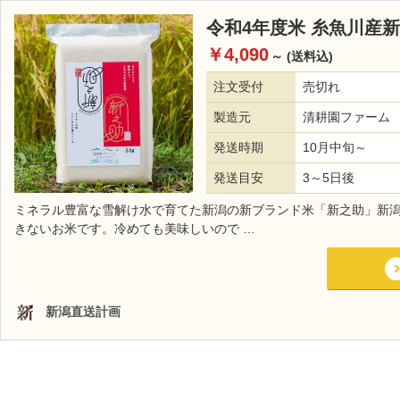
令和4年度米 糸魚川産
￥4,090
～
(送料込)
注文受付
売切れ
製造元
清耕園ファーム
発送時期
10月中旬～
発送目安
3～5日後
ミネラル豊富な雪解け水で育てた新潟の新ブランド米「新之助」新
きないお米です。冷めても美味しいので …
新潟直送計画