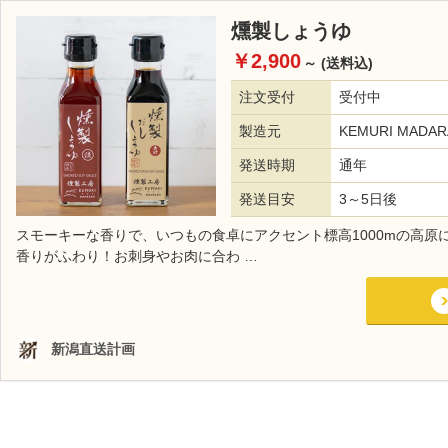
燻製しょうゆ
￥2,900
～
(送料込)
注文受付
受付中
製造元
KEMURI MADA
発送時期
通年
発送目安
3～5日後
スモーキーな香りで、いつもの食卓にアクセント標高1000mの高
香りがふわり！お刺身やお肉に合わ …
新潟直送計画